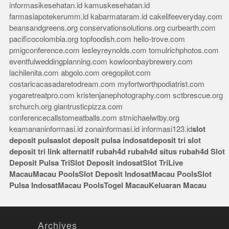
informasikesehatan.id
kamuskesehatan.id
farmasiapotekerumm.id
kabarmataram.id
cakelifeeveryday.com
beansandgreens.org
conservationsolutions.org
curbearth.com
pacificocolombia.org
topfoodish.com
hello-trove.com
pmigconference.com
lesleyreynolds.com
tomulrichphotos.com
eventfulweddingplanning.com
kowloonbaybrewery.com
lachilenita.com
abgolo.com
oregopilot.com
costaricacasadaretodream.com
myfortworthpodiatrist.com
yogaretreatpro.com
kristenjanephotography.com
sctbrescue.org
srchurch.org
giantrusticpizza.com
conferencecallstomeatballs.com
stmichaelwtby.org
keamananinformasi.id
zonainformasi.id
informasi123.id
slot
deposit pulsa
slot deposit pulsa indosat
deposit tri
slot
deposit tri
link alternatif rubah4d
rubah4d
situs rubah4d
Slot
Deposit Pulsa Tri
Slot Deposit indosat
Slot Tri
Live
Macau
Macau Pools
Slot Deposit Indosat
Macau Pools
Slot
Pulsa Indosat
Macau Pools
Togel Macau
Keluaran Macau
Archives