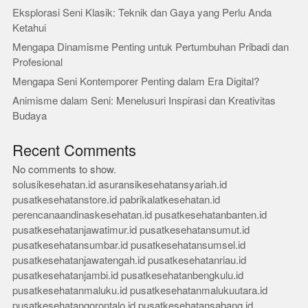
Eksplorasi Seni Klasik: Teknik dan Gaya yang Perlu Anda
Ketahui
Mengapa Dinamisme Penting untuk Pertumbuhan Pribadi dan
Profesional
Mengapa Seni Kontemporer Penting dalam Era Digital?
Animisme dalam Seni: Menelusuri Inspirasi dan Kreativitas
Budaya
Recent Comments
No comments to show.
solusikesehatan.id
asuransikesehatansyariah.id
pusatkesehatanstore.id
pabrikalatkesehatan.id
perencanaandinaskesehatan.id
pusatkesehatanbanten.id
pusatkesehatanjawatimur.id
pusatkesehatansumut.id
pusatkesehatansumbar.id
pusatkesehatansumsel.id
pusatkesehatanjawatengah.id
pusatkesehatanriau.id
pusatkesehatanjambi.id
pusatkesehatanbengkulu.id
pusatkesehatanmaluku.id
pusatkesehatanmalukuutara.id
pusatkesehatangorontalo.id
pusatkesehatansabang.id