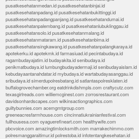
pusatkesehatanmedan.id
pusatkesehatanbinjai.id
pusatkesehatanpadang.id
pusatkesehatanbukittinggi.id
pusatkesehatanpadangpanjang.id
pusatkesehatandumai.id
pusatkesehatanpalembang.id
pusatkesehatanlubuklinggau.id
pusatkesehatansolo.id
pusatkesehatanmalang.id
pusatkesehatanmataram.id
pusatkesehatanbima.id
pusatkesehatansingkawang.id
pusatkesehatanpalangkaraya.id
apotekerku.id
apotekmk.id
farmasiuad.id
pecintabudaya.id
ragambudayajatim.id
budayakita.id
senibudaya.id
penikmatbudaya.id
lumbungbudayadermaji.id
senibudayaislam.id
kebudayaantanahdatar.id
mybudaya.id
wartabudayasanggau.id
sribudaya.id
simerdupolresbatang.id
satlantaspolresklaten.id
buffalogrovechamber.org
eatdrinkdishmpls.com
craftycutz.com
texasgirlreads.com
williemcginest.com
zorrosrestaurant.com
davidsonhardscapes.com
wilkinsactiongraphics.com
guiltybunnies.com
acemgmtgroup.com
greeneacresfarmhouse.com
cincinnatiukrainianfestival.com
fullhousesa.com
oyaguerefineart.com
healthywife.com
pbcvoice.com
amazingtimlocksmith.com
marrakechimmo.com
polresmanggaraitimur.id
polrestoba.id
infotentangkesehatan.id