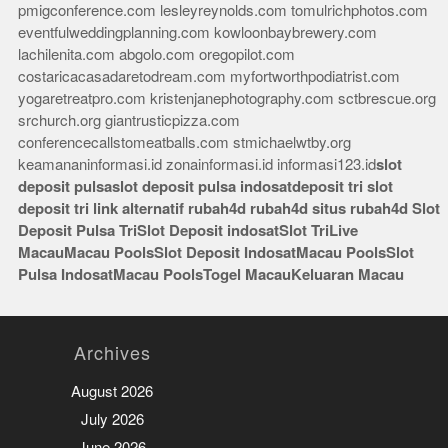
pmigconference.com
lesleyreynolds.com
tomulrichphotos.com
eventfulweddingplanning.com
kowloonbaybrewery.com
lachilenita.com
abgolo.com
oregopilot.com
costaricacasadaretodream.com
myfortworthpodiatrist.com
yogaretreatpro.com
kristenjanephotography.com
sctbrescue.org
srchurch.org
giantrusticpizza.com
conferencecallstomeatballs.com
stmichaelwtby.org
keamananinformasi.id
zonainformasi.id
informasi123.id
slot
deposit pulsa
slot deposit pulsa indosat
deposit tri
slot
deposit tri
link alternatif rubah4d
rubah4d
situs rubah4d
Slot
Deposit Pulsa Tri
Slot Deposit indosat
Slot Tri
Live
Macau
Macau Pools
Slot Deposit Indosat
Macau Pools
Slot
Pulsa Indosat
Macau Pools
Togel Macau
Keluaran Macau
Archives
August 2026
July 2026
June 2026