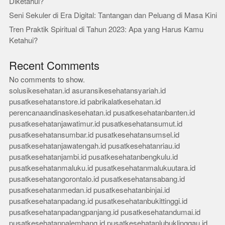
Diketahui?
Seni Sekuler di Era Digital: Tantangan dan Peluang di Masa Kini
Tren Praktik Spiritual di Tahun 2023: Apa yang Harus Kamu
Ketahui?
Recent Comments
No comments to show.
solusikesehatan.id
asuransikesehatansyariah.id
pusatkesehatanstore.id
pabrikalatkesehatan.id
perencanaandinaskesehatan.id
pusatkesehatanbanten.id
pusatkesehatanjawatimur.id
pusatkesehatansumut.id
pusatkesehatansumbar.id
pusatkesehatansumsel.id
pusatkesehatanjawatengah.id
pusatkesehatanriau.id
pusatkesehatanjambi.id
pusatkesehatanbengkulu.id
pusatkesehatanmaluku.id
pusatkesehatanmalukuutara.id
pusatkesehatangorontalo.id
pusatkesehatansabang.id
pusatkesehatanmedan.id
pusatkesehatanbinjai.id
pusatkesehatanpadang.id
pusatkesehatanbukittinggi.id
pusatkesehatanpadangpanjang.id
pusatkesehatandumai.id
pusatkesehatanpalembang.id
pusatkesehatanlubuklinggau.id