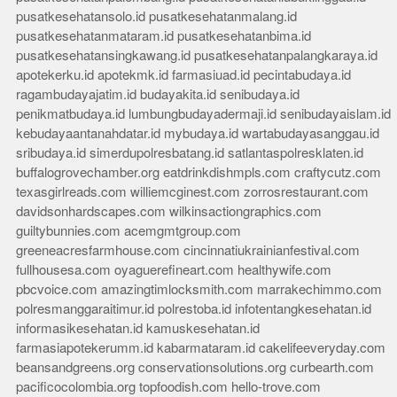
pusatkesehatansolo.id
pusatkesehatanmalang.id
pusatkesehatanmataram.id
pusatkesehatanbima.id
pusatkesehatansingkawang.id
pusatkesehatanpalangkaraya.id
apotekerku.id
apotekmk.id
farmasiuad.id
pecintabudaya.id
ragambudayajatim.id
budayakita.id
senibudaya.id
penikmatbudaya.id
lumbungbudayadermaji.id
senibudayaislam.id
kebudayaantanahdatar.id
mybudaya.id
wartabudayasanggau.id
sribudaya.id
simerdupolresbatang.id
satlantaspolresklaten.id
buffalogrovechamber.org
eatdrinkdishmpls.com
craftycutz.com
texasgirlreads.com
williemcginest.com
zorrosrestaurant.com
davidsonhardscapes.com
wilkinsactiongraphics.com
guiltybunnies.com
acemgmtgroup.com
greeneacresfarmhouse.com
cincinnatiukrainianfestival.com
fullhousesa.com
oyaguerefineart.com
healthywife.com
pbcvoice.com
amazingtimlocksmith.com
marrakechimmo.com
polresmanggaraitimur.id
polrestoba.id
infotentangkesehatan.id
informasikesehatan.id
kamuskesehatan.id
farmasiapotekerumm.id
kabarmataram.id
cakelifeeveryday.com
beansandgreens.org
conservationsolutions.org
curbearth.com
pacificocolombia.org
topfoodish.com
hello-trove.com