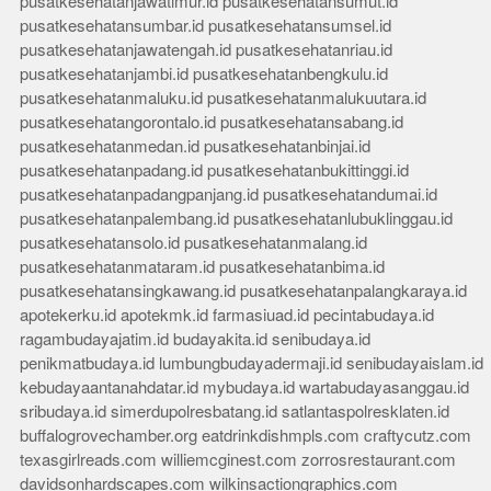
pusatkesehatanjawatimur.id
pusatkesehatansumut.id
pusatkesehatansumbar.id
pusatkesehatansumsel.id
pusatkesehatanjawatengah.id
pusatkesehatanriau.id
pusatkesehatanjambi.id
pusatkesehatanbengkulu.id
pusatkesehatanmaluku.id
pusatkesehatanmalukuutara.id
pusatkesehatangorontalo.id
pusatkesehatansabang.id
pusatkesehatanmedan.id
pusatkesehatanbinjai.id
pusatkesehatanpadang.id
pusatkesehatanbukittinggi.id
pusatkesehatanpadangpanjang.id
pusatkesehatandumai.id
pusatkesehatanpalembang.id
pusatkesehatanlubuklinggau.id
pusatkesehatansolo.id
pusatkesehatanmalang.id
pusatkesehatanmataram.id
pusatkesehatanbima.id
pusatkesehatansingkawang.id
pusatkesehatanpalangkaraya.id
apotekerku.id
apotekmk.id
farmasiuad.id
pecintabudaya.id
ragambudayajatim.id
budayakita.id
senibudaya.id
penikmatbudaya.id
lumbungbudayadermaji.id
senibudayaislam.id
kebudayaantanahdatar.id
mybudaya.id
wartabudayasanggau.id
sribudaya.id
simerdupolresbatang.id
satlantaspolresklaten.id
buffalogrovechamber.org
eatdrinkdishmpls.com
craftycutz.com
texasgirlreads.com
williemcginest.com
zorrosrestaurant.com
davidsonhardscapes.com
wilkinsactiongraphics.com