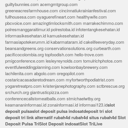
guiltybunnies.com
acemgmtgroup.com
greeneacresfarmhouse.com
cincinnatiukrainianfestival.com
fullhousesa.com
oyaguerefineart.com
healthywife.com
pbcvoice.com
amazingtimlocksmith.com
marrakechimmo.com
polresmanggaraitimur.id
polrestoba.id
infotentangkesehatan.id
informasikesehatan.id
kamuskesehatan.id
farmasiapotekerumm.id
kabarmataram.id
cakelifeeveryday.com
beansandgreens.org
conservationsolutions.org
curbearth.com
pacificocolombia.org
topfoodish.com
hello-trove.com
pmigconference.com
lesleyreynolds.com
tomulrichphotos.com
eventfulweddingplanning.com
kowloonbaybrewery.com
lachilenita.com
abgolo.com
oregopilot.com
costaricacasadaretodream.com
myfortworthpodiatrist.com
yogaretreatpro.com
kristenjanephotography.com
sctbrescue.org
srchurch.org
giantrusticpizza.com
conferencecallstomeatballs.com
stmichaelwtby.org
keamananinformasi.id
zonainformasi.id
informasi123.id
slot
deposit pulsa
slot deposit pulsa indosat
deposit tri
slot
deposit tri
link alternatif rubah4d
rubah4d
situs rubah4d
Slot
Deposit Pulsa Tri
Slot Deposit indosat
Slot Tri
Live