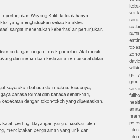
kebu
wart
 pertunjukan Wayang Kulit. Ia tidak hanya
sime
 aktor yang menghidupkan setiap karakter.
satla
sasi sangat menentukan keberhasilan pertunjukan.
buff
eatd
texa
isertai dengan iringan musik gamelan. Alat musik
zorr
dukung dan menambah kedalaman emosional dalam
davi
wilk
guil
gree
ngat kaya akan bahasa dan makna. Biasanya,
cinci
aya bahasa formal dan bahasa sehari-hari,
full
 kedekatan dengan tokoh-tokoh yang dipentaskan.
heal
amaz
marr
polre
ak kalah penting. Bayangan yang dihasilkan oleh
infot
ang, menciptakan pengalaman yang unik dan
info