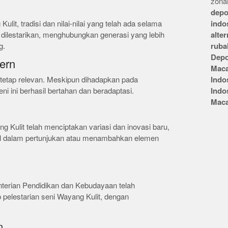
zonai
depo
it, tradisi dan nilai-nilai yang telah ada selama
indo
 dilestarikan, menghubungkan generasi yang lebih
alte
g.
ruba
Depo
ern
Mac
t tetap relevan. Meskipun dihadapkan pada
Indo
ni ini berhasil bertahan dan beradaptasi.
Indo
Mac
Kulit telah menciptakan variasi dan inovasi baru,
tal dalam pertunjukan atau menambahkan elemen
terian Pendidikan dan Kebudayaan telah
 pelestarian seni Wayang Kulit, dengan
n