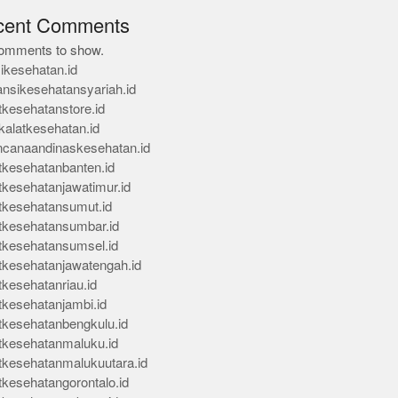
cent Comments
omments to show.
ikesehatan.id
ansikesehatansyariah.id
tkesehatanstore.id
kalatkesehatan.id
ncanaandinaskesehatan.id
tkesehatanbanten.id
tkesehatanjawatimur.id
tkesehatansumut.id
tkesehatansumbar.id
tkesehatansumsel.id
tkesehatanjawatengah.id
tkesehatanriau.id
tkesehatanjambi.id
tkesehatanbengkulu.id
tkesehatanmaluku.id
tkesehatanmalukuutara.id
tkesehatangorontalo.id