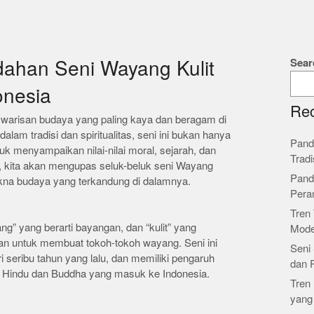
Sear
ahan Seni Wayang Kulit
onesia
Rec
u warisan budaya yang paling kaya dan beragam di
lam tradisi dan spiritualitas, seni ini bukan hanya
Pand
tuk menyampaikan nilai-nilai moral, sejarah, dan
Tradi
ni, kita akan mengupas seluk-beluk seni Wayang
Pand
makna budaya yang terkandung di dalamnya.
Pera
Tren 
ng” yang berarti bayangan, dan “kulit” yang
Mode
an untuk membuat tokoh-tokoh wayang. Seni ini
Seni 
ri seribu tahun yang lalu, dan memiliki pengaruh
dan 
k Hindu dan Buddha yang masuk ke Indonesia.
Tren 
yang