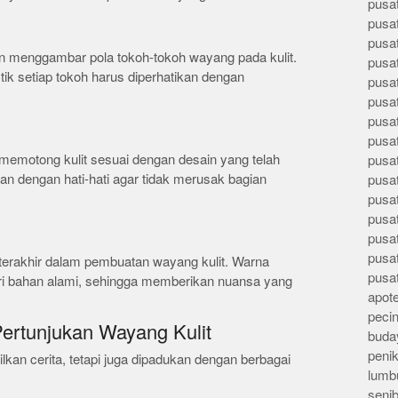
pusa
pusa
pusat
ajin menggambar pola tokoh-tokoh wayang pada kulit.
pusa
stik setiap tokoh harus diperhatikan dengan
pusat
pusa
pusa
pusa
n memotong kulit sesuai dengan desain yang telah
pusa
kan dengan hati-hati agar tidak merusak bagian
pusa
pusa
pusa
pusa
pusa
terakhir dalam pembuatan wayang kulit. Warna
pusa
ri bahan alami, sehingga memberikan nuansa yang
apote
peci
ertunjukan Wayang Kulit
buday
peni
kan cerita, tetapi juga dipadukan dengan berbagai
lumb
seni