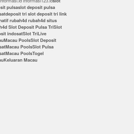
nformasi.id
informasi123.id
slot
sit pulsa
slot deposit pulsa
sat
deposit tri
slot deposit tri
link
rnatif rubah4d
rubah4d
situs
h4d
Slot Deposit Pulsa Tri
Slot
sit indosat
Slot Tri
Live
au
Macau Pools
Slot Deposit
sat
Macau Pools
Slot Pulsa
sat
Macau Pools
Togel
au
Keluaran Macau