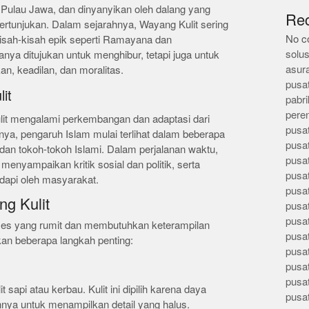
 Pulau Jawa, dan dinyanyikan oleh dalang yang
Re
rtunjukan. Dalam sejarahnya, Wayang Kulit sering
No c
kisah-kisah epik seperti Ramayana dan
solus
anya ditujukan untuk menghibur, tetapi juga untuk
asur
n, keadilan, dan moralitas.
pusa
it
pabri
pere
lit mengalami perkembangan dan adaptasi dari
pusa
nya, pengaruh Islam mulai terlihat dalam beberapa
pusa
an tokoh-tokoh Islami. Dalam perjalanan waktu,
pusa
enyampaikan kritik sosial dan politik, serta
pusa
api oleh masyarakat.
pusa
g Kulit
pusa
pusa
ses yang rumit dan membutuhkan keterampilan
pusa
kan beberapa langkah penting:
pusa
pusa
pusa
t sapi atau kerbau. Kulit ini dipilih karena daya
pusa
ya untuk menampilkan detail yang halus.