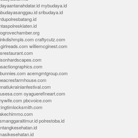
dayaantanahdatar.id
mybudaya.id
abudayasanggau.id
sribudaya.id
rdupolresbatang.id
ntaspolresklaten.id
alogrovechamber.org
rinkdishmpls.com
craftycutz.com
sgirlreads.com
williemcginest.com
osrestaurant.com
dsonhardscapes.com
insactiongraphics.com
tybunnies.com
acemgmtgroup.com
neacresfarmhouse.com
nnatiukrainianfestival.com
housesa.com
oyaguerefineart.com
thywife.com
pbcvoice.com
ingtimlocksmith.com
akechimmo.com
smanggaraitimur.id
polrestoba.id
entangkesehatan.id
rmasikesehatan.id