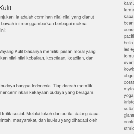
kamu
ulit
farm
kaba
njukan; ia adalah cerminan nilai-nilai yang dianut
bean
 di bawah ini menggambarkan berbagai makna
conse
ni:
pacif
hello
lesl
 Wayang Kulit biasanya memiliki pesan moral yang
tomu
an nilai-nilai kebaikan, kesetiaan, keadilan, dan
even
.
kowl
abgo
cost
s budaya bangsa Indonesia. Tiap daerah memiliki
myfor
a, mencerminkan kekayaan budaya yang beragam.
yoga
kris
sctb
t kritik sosial. Melalui tokoh dan cerita, dalang dapat
giant
ntah, masyarakat, dan isu-isu yang dihadapi oleh
conf
stmi