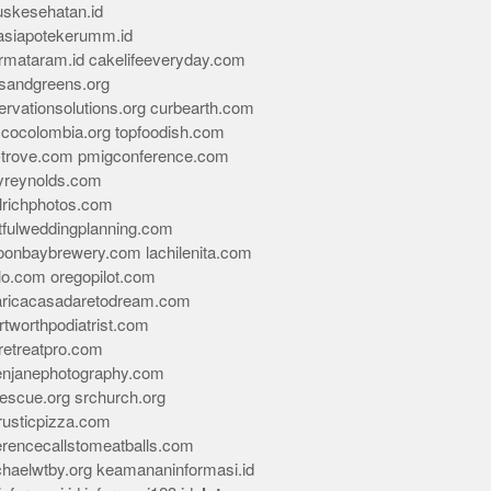
skesehatan.id
asiapotekerumm.id
rmataram.id
cakelifeeveryday.com
sandgreens.org
rvationsolutions.org
curbearth.com
icocolombia.org
topfoodish.com
-trove.com
pmigconference.com
eyreynolds.com
lrichphotos.com
tfulweddingplanning.com
oonbaybrewery.com
lachilenita.com
lo.com
oregopilot.com
aricacasadaretodream.com
tworthpodiatrist.com
retreatpro.com
tenjanephotography.com
rescue.org
srchurch.org
rusticpizza.com
erencecallstomeatballs.com
chaelwtby.org
keamananinformasi.id