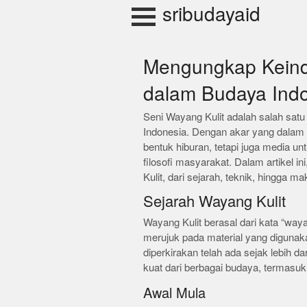
Skip
sribudayaid
to
content
Mengungkap Keind
dalam Budaya Ind
Seni Wayang Kulit adalah salah sat
Indonesia. Dengan akar yang dalam da
bentuk hiburan, tetapi juga media un
filosofi masyarakat. Dalam artikel i
Kulit, dari sejarah, teknik, hingga 
Sejarah Wayang Kulit
Wayang Kulit berasal dari kata “waya
merujuk pada material yang digunak
diperkirakan telah ada sejak lebih da
kuat dari berbagai budaya, termasu
Awal Mula