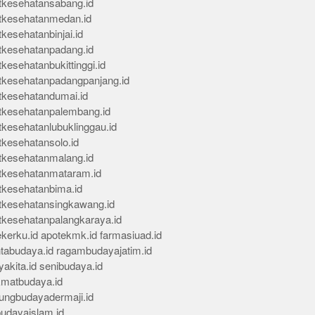
tkesehatansabang.id
tkesehatanmedan.id
kesehatanbinjai.id
tkesehatanpadang.id
kesehatanbukittinggi.id
tkesehatanpadangpanjang.id
tkesehatandumai.id
tkesehatanpalembang.id
tkesehatanlubuklinggau.id
tkesehatansolo.id
tkesehatanmalang.id
tkesehatanmataram.id
tkesehatanbima.id
tkesehatansingkawang.id
tkesehatanpalangkaraya.id
kerku.id
apotekmk.id
farmasiuad.id
ntabudaya.id
ragambudayajatim.id
akita.id
senibudaya.id
kmatbudaya.id
ungbudayadermaji.id
budayaislam.id