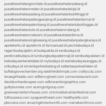
pusatkesehatangorontalo.id
pusatkesehatansabang.id
pusatkesehatanmedan.id
pusatkesehatanbinjai.id
pusatkesehatanpadang.id
pusatkesehatanbukittinggi.id
pusatkesehatanpadangpanjang.id
pusatkesehatandumai.id
pusatkesehatanpalembang.id
pusatkesehatanlubuklinggau.id
pusatkesehatansolo.id
pusatkesehatanmalang.id
pusatkesehatanmataram.id
pusatkesehatanbima.id
pusatkesehatansingkawang.id
pusatkesehatanpalangkaraya.id
apotekerku.id
apotekmk.id
farmasiuad.id
pecintabudaya.id
ragambudayajatim.id
budayakita.id
senibudaya.id
penikmatbudaya.id
lumbungbudayadermaji.id
senibudayaislam.id
kebudayaantanahdatar.id
mybudaya.id
wartabudayasanggau.id
sribudaya.id
simerdupolresbatang.id
satlantaspolresklaten.id
buffalogrovechamber.org
eatdrinkdishmpls.com
craftycutz.com
texasgirlreads.com
williemcginest.com
zorrosrestaurant.com
davidsonhardscapes.com
wilkinsactiongraphics.com
guiltybunnies.com
acemgmtgroup.com
greeneacresfarmhouse.com
cincinnatiukrainianfestival.com
fullhousesa.com
oyaguerefineart.com
healthywife.com
pbcvoice.com
amazingtimlocksmith.com
marrakechimmo.com