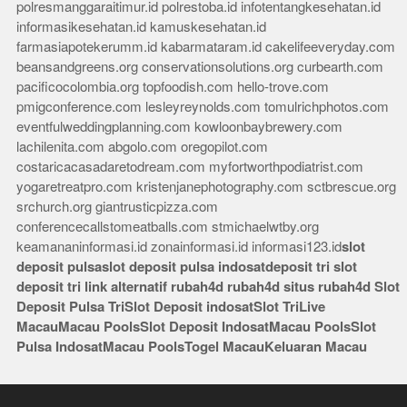
polresmanggaraitimur.id
polrestoba.id
infotentangkesehatan.id
informasikesehatan.id
kamuskesehatan.id
farmasiapotekerumm.id
kabarmataram.id
cakelifeeveryday.com
beansandgreens.org
conservationsolutions.org
curbearth.com
pacificocolombia.org
topfoodish.com
hello-trove.com
pmigconference.com
lesleyreynolds.com
tomulrichphotos.com
eventfulweddingplanning.com
kowloonbaybrewery.com
lachilenita.com
abgolo.com
oregopilot.com
costaricacasadaretodream.com
myfortworthpodiatrist.com
yogaretreatpro.com
kristenjanephotography.com
sctbrescue.org
srchurch.org
giantrusticpizza.com
conferencecallstomeatballs.com
stmichaelwtby.org
keamananinformasi.id
zonainformasi.id
informasi123.id
slot
deposit pulsa
slot deposit pulsa indosat
deposit tri
slot
deposit tri
link alternatif rubah4d
rubah4d
situs rubah4d
Slot
Deposit Pulsa Tri
Slot Deposit indosat
Slot Tri
Live
Macau
Macau Pools
Slot Deposit Indosat
Macau Pools
Slot
Pulsa Indosat
Macau Pools
Togel Macau
Keluaran Macau