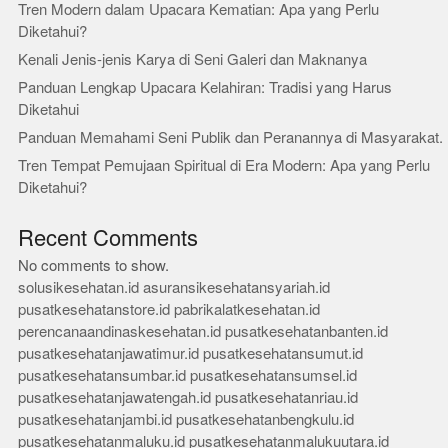
Tren Modern dalam Upacara Kematian: Apa yang Perlu
Diketahui?
Kenali Jenis-jenis Karya di Seni Galeri dan Maknanya
Panduan Lengkap Upacara Kelahiran: Tradisi yang Harus
Diketahui
Panduan Memahami Seni Publik dan Peranannya di Masyarakat.
Tren Tempat Pemujaan Spiritual di Era Modern: Apa yang Perlu
Diketahui?
Recent Comments
No comments to show.
solusikesehatan.id
asuransikesehatansyariah.id
pusatkesehatanstore.id
pabrikalatkesehatan.id
perencanaandinaskesehatan.id
pusatkesehatanbanten.id
pusatkesehatanjawatimur.id
pusatkesehatansumut.id
pusatkesehatansumbar.id
pusatkesehatansumsel.id
pusatkesehatanjawatengah.id
pusatkesehatanriau.id
pusatkesehatanjambi.id
pusatkesehatanbengkulu.id
pusatkesehatanmaluku.id
pusatkesehatanmalukuutara.id