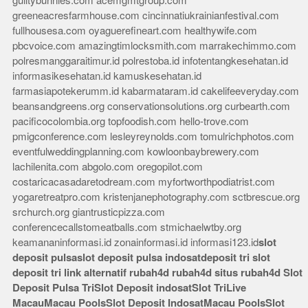
guiltybunnies.com
acemgmtgroup.com
greeneacresfarmhouse.com
cincinnatiukrainianfestival.com
fullhousesa.com
oyaguerefineart.com
healthywife.com
pbcvoice.com
amazingtimlocksmith.com
marrakechimmo.com
polresmanggaraitimur.id
polrestoba.id
infotentangkesehatan.id
informasikesehatan.id
kamuskesehatan.id
farmasiapotekerumm.id
kabarmataram.id
cakelifeeveryday.com
beansandgreens.org
conservationsolutions.org
curbearth.com
pacificocolombia.org
topfoodish.com
hello-trove.com
pmigconference.com
lesleyreynolds.com
tomulrichphotos.com
eventfulweddingplanning.com
kowloonbaybrewery.com
lachilenita.com
abgolo.com
oregopilot.com
costaricacasadaretodream.com
myfortworthpodiatrist.com
yogaretreatpro.com
kristenjanephotography.com
sctbrescue.org
srchurch.org
giantrusticpizza.com
conferencecallstomeatballs.com
stmichaelwtby.org
keamananinformasi.id
zonainformasi.id
informasi123.id
slot
deposit pulsa
slot deposit pulsa indosat
deposit tri
slot
deposit tri
link alternatif rubah4d
rubah4d
situs rubah4d
Slot
Deposit Pulsa Tri
Slot Deposit indosat
Slot Tri
Live
Macau
Macau Pools
Slot Deposit Indosat
Macau Pools
Slot