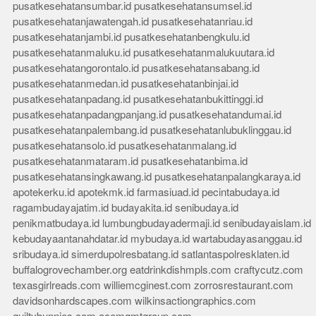
pusatkesehatansumbar.id
pusatkesehatansumsel.id
pusatkesehatanjawatengah.id
pusatkesehatanriau.id
pusatkesehatanjambi.id
pusatkesehatanbengkulu.id
pusatkesehatanmaluku.id
pusatkesehatanmalukuutara.id
pusatkesehatangorontalo.id
pusatkesehatansabang.id
pusatkesehatanmedan.id
pusatkesehatanbinjai.id
pusatkesehatanpadang.id
pusatkesehatanbukittinggi.id
pusatkesehatanpadangpanjang.id
pusatkesehatandumai.id
pusatkesehatanpalembang.id
pusatkesehatanlubuklinggau.id
pusatkesehatansolo.id
pusatkesehatanmalang.id
pusatkesehatanmataram.id
pusatkesehatanbima.id
pusatkesehatansingkawang.id
pusatkesehatanpalangkaraya.id
apotekerku.id
apotekmk.id
farmasiuad.id
pecintabudaya.id
ragambudayajatim.id
budayakita.id
senibudaya.id
penikmatbudaya.id
lumbungbudayadermaji.id
senibudayaislam.id
kebudayaantanahdatar.id
mybudaya.id
wartabudayasanggau.id
sribudaya.id
simerdupolresbatang.id
satlantaspolresklaten.id
buffalogrovechamber.org
eatdrinkdishmpls.com
craftycutz.com
texasgirlreads.com
williemcginest.com
zorrosrestaurant.com
davidsonhardscapes.com
wilkinsactiongraphics.com