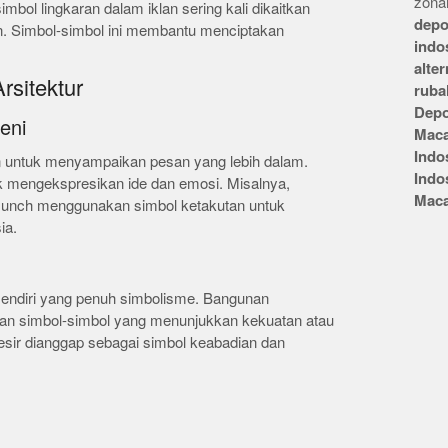
zonai
mbol lingkaran dalam iklan sering kali dikaitkan
depo
. Simbol-simbol ini membantu menciptakan
indo
alte
rsitektur
ruba
Depo
eni
Mac
Indo
n untuk menyampaikan pesan yang lebih dalam.
Indo
 mengekspresikan ide dan emosi. Misalnya,
Mac
Munch menggunakan simbol ketakutan untuk
ia.
 sendiri yang penuh simbolisme. Bangunan
ngan simbol-simbol yang menunjukkan kekuatan atau
 Mesir dianggap sebagai simbol keabadian dan