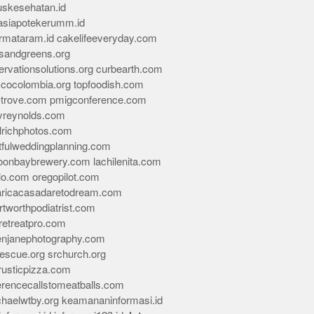
skesehatan.id
asiapotekerumm.id
rmataram.id
cakelifeeveryday.com
sandgreens.org
rvationsolutions.org
curbearth.com
icocolombia.org
topfoodish.com
-trove.com
pmigconference.com
eyreynolds.com
lrichphotos.com
tfulweddingplanning.com
oonbaybrewery.com
lachilenita.com
lo.com
oregopilot.com
aricacasadaretodream.com
tworthpodiatrist.com
retreatpro.com
tenjanephotography.com
rescue.org
srchurch.org
rusticpizza.com
erencecallstomeatballs.com
chaelwtby.org
keamananinformasi.id