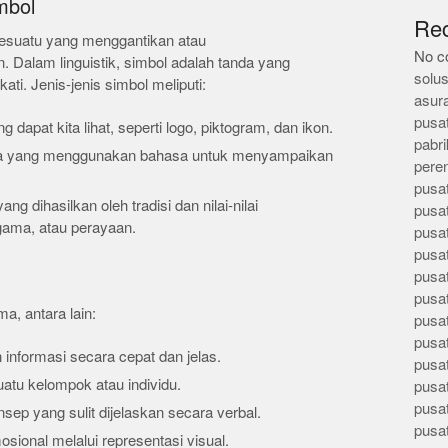
mbol
Re
 sesuatu yang menggantikan atau
No c
. Dalam linguistik, simbol adalah tanda yang
solus
ti. Jenis-jenis simbol meliputi:
asur
pusa
g dapat kita lihat, seperti logo, piktogram, dan ikon.
pabri
asa yang menggunakan bahasa untuk menyampaikan
pere
pusa
ang dihasilkan oleh tradisi dan nilai-nilai
pusa
gama, atau perayaan.
pusa
pusa
pusa
pusa
a, antara lain:
pusa
pusa
informasi secara cepat dan jelas.
pusa
atu kelompok atau individu.
pusa
pusa
ep yang sulit dijelaskan secara verbal.
pusa
sional melalui representasi visual.