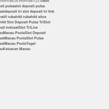
nformasi.id
informasi123.id
slot
sit pulsa
slot deposit pulsa
sat
deposit tri
slot deposit tri
link
rnatif rubah4d
rubah4d
situs
h4d
Slot Deposit Pulsa Tri
Slot
sit indosat
Slot Tri
Live
au
Macau Pools
Slot Deposit
sat
Macau Pools
Slot Pulsa
sat
Macau Pools
Togel
au
Keluaran Macau