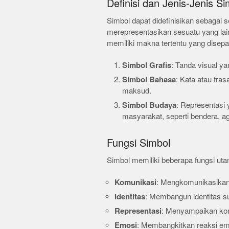
Definisi dan Jenis-Jenis Si
Simbol dapat didefinisikan sebagai
merepresentasikan sesuatu yang lain
memiliki makna tertentu yang disepaka
Simbol Grafis
: Tanda visual yan
Simbol Bahasa
: Kata atau fr
maksud.
Simbol Budaya
: Representasi y
masyarakat, seperti bendera, a
Fungsi Simbol
Simbol memiliki beberapa fungsi utam
Komunikasi
: Mengkomunikasikan 
Identitas
: Membangun identitas su
Representasi
: Menyampaikan kons
Emosi
: Membangkitkan reaksi emo