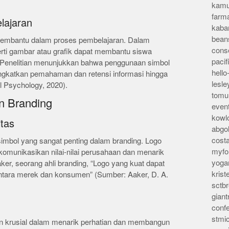
kamu
farm
lajaran
kaba
bean
 membantu dalam proses pembelajaran. Dalam
conse
rti gambar atau grafik dapat membantu siswa
pacif
enelitian menunjukkan bahwa penggunaan simbol
hello
ngkatkan pemahaman dan retensi informasi hingga
lesl
l Psychology, 2020).
tomu
n Branding
even
kowl
itas
abgo
cost
imbol yang sangat penting dalam branding. Logo
myfor
omunikasikan nilai-nilai perusahaan dan menarik
yoga
ker, seorang ahli branding, “Logo yang kuat dapat
kris
tara merek dan konsumen” (Sumber: Aaker, D. A.
sctb
giant
conf
stmi
n krusial dalam menarik perhatian dan membangun