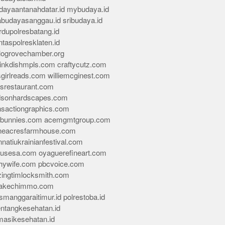
dayaantanahdatar.id
mybudaya.id
abudayasanggau.id
sribudaya.id
rdupolresbatang.id
ntaspolresklaten.id
alogrovechamber.org
rinkdishmpls.com
craftycutz.com
sgirlreads.com
williemcginest.com
osrestaurant.com
dsonhardscapes.com
insactiongraphics.com
tybunnies.com
acemgmtgroup.com
neacresfarmhouse.com
nnatiukrainianfestival.com
housesa.com
oyaguerefineart.com
thywife.com
pbcvoice.com
ingtimlocksmith.com
akechimmo.com
smanggaraitimur.id
polrestoba.id
entangkesehatan.id
rmasikesehatan.id