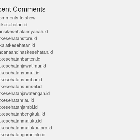
cent Comments
omments to show.
ikesehatan.id
ansikesehatansyariah.id
tkesehatanstore.id
kalatkesehatan.id
ncanaandinaskesehatan.id
tkesehatanbanten.id
tkesehatanjawatimur.id
tkesehatansumut.id
tkesehatansumbar.id
tkesehatansumsel.id
tkesehatanjawatengah.id
tkesehatanriau.id
tkesehatanjambi.id
tkesehatanbengkulu.id
tkesehatanmaluku.id
tkesehatanmalukuutara.id
tkesehatangorontalo.id