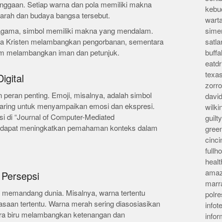
banggaan. Setiap warna dan pola memiliki makna
kebu
jarah dan budaya bangsa tersebut.
wart
 agama, simbol memiliki makna yang mendalam.
sime
ma Kristen melambangkan pengorbanan, sementara
satla
lam melambangkan iman dan petunjuk.
buff
eatd
texa
igital
zorr
n peran penting. Emoji, misalnya, adalah simbol
davi
aring untuk menyampaikan emosi dan ekspresi.
wilk
si di “Journal of Computer-Mediated
guil
 dapat meningkatkan pemahaman konteks dalam
gree
cinci
full
heal
amaz
 Persepsi
marr
 memandang dunia. Misalnya, warna tertentu
polre
rasaan tertentu. Warna merah sering diasosiasikan
infot
ra biru melambangkan ketenangan dan
info