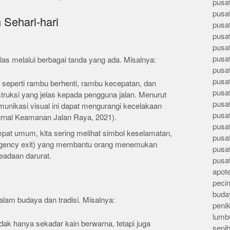
pusa
pusa
Sehari-hari
pusat
pusa
pusat
pusa
jelas melalui berbagai tanda yang ada. Misalnya:
pusa
pusa
l seperti rambu berhenti, rambu kecepatan, dan
pusa
truksi yang jelas kepada pengguna jalan. Menurut
pusa
 komunikasi visual ini dapat mengurangi kecelakaan
pusa
Jurnal Keamanan Jalan Raya, 2021).
pusa
mpat umum, kita sering melihat simbol keselamatan,
pusa
mergency exit) yang membantu orang menemukan
pusa
eadaan darurat.
pusa
apote
peci
buday
alam budaya dan tradisi. Misalnya:
peni
lumb
idak hanya sekadar kain berwarna, tetapi juga
seni