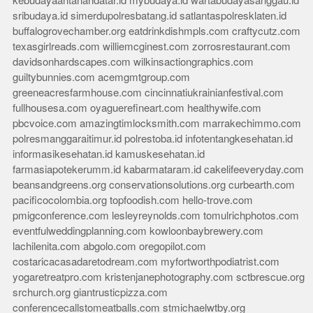
kebudayaantanahdatar.id
mybudaya.id
wartabudayasanggau.id
sribudaya.id
simerdupolresbatang.id
satlantaspolresklaten.id
buffalogrovechamber.org
eatdrinkdishmpls.com
craftycutz.com
texasgirlreads.com
williemcginest.com
zorrosrestaurant.com
davidsonhardscapes.com
wilkinsactiongraphics.com
guiltybunnies.com
acemgmtgroup.com
greeneacresfarmhouse.com
cincinnatiukrainianfestival.com
fullhousesa.com
oyaguerefineart.com
healthywife.com
pbcvoice.com
amazingtimlocksmith.com
marrakechimmo.com
polresmanggaraitimur.id
polrestoba.id
infotentangkesehatan.id
informasikesehatan.id
kamuskesehatan.id
farmasiapotekerumm.id
kabarmataram.id
cakelifeeveryday.com
beansandgreens.org
conservationsolutions.org
curbearth.com
pacificocolombia.org
topfoodish.com
hello-trove.com
pmigconference.com
lesleyreynolds.com
tomulrichphotos.com
eventfulweddingplanning.com
kowloonbaybrewery.com
lachilenita.com
abgolo.com
oregopilot.com
costaricacasadaretodream.com
myfortworthpodiatrist.com
yogaretreatpro.com
kristenjanephotography.com
sctbrescue.org
srchurch.org
giantrusticpizza.com
conferencecallstomeatballs.com
stmichaelwtby.org