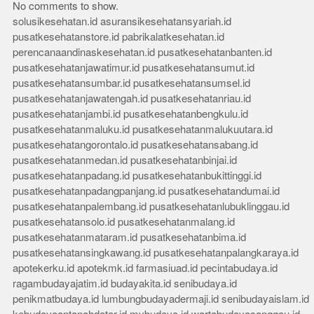
No comments to show.
solusikesehatan.id
asuransikesehatansyariah.id
pusatkesehatanstore.id
pabrikalatkesehatan.id
perencanaandinaskesehatan.id
pusatkesehatanbanten.id
pusatkesehatanjawatimur.id
pusatkesehatansumut.id
pusatkesehatansumbar.id
pusatkesehatansumsel.id
pusatkesehatanjawatengah.id
pusatkesehatanriau.id
pusatkesehatanjambi.id
pusatkesehatanbengkulu.id
pusatkesehatanmaluku.id
pusatkesehatanmalukuutara.id
pusatkesehatangorontalo.id
pusatkesehatansabang.id
pusatkesehatanmedan.id
pusatkesehatanbinjai.id
pusatkesehatanpadang.id
pusatkesehatanbukittinggi.id
pusatkesehatanpadangpanjang.id
pusatkesehatandumai.id
pusatkesehatanpalembang.id
pusatkesehatanlubuklinggau.id
pusatkesehatansolo.id
pusatkesehatanmalang.id
pusatkesehatanmataram.id
pusatkesehatanbima.id
pusatkesehatansingkawang.id
pusatkesehatanpalangkaraya.id
apotekerku.id
apotekmk.id
farmasiuad.id
pecintabudaya.id
ragambudayajatim.id
budayakita.id
senibudaya.id
penikmatbudaya.id
lumbungbudayadermaji.id
senibudayaislam.id