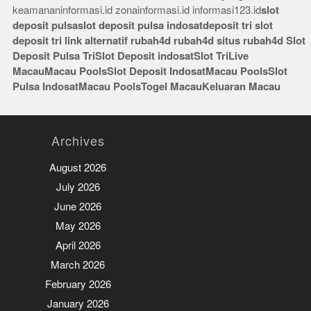
keamananinformasi.id
zonainformasi.id
informasi123.id
slot
deposit pulsa
slot deposit pulsa indosat
deposit tri
slot
deposit tri
link alternatif rubah4d
rubah4d
situs rubah4d
Slot
Deposit Pulsa Tri
Slot Deposit indosat
Slot Tri
Live
Macau
Macau Pools
Slot Deposit Indosat
Macau Pools
Slot
Pulsa Indosat
Macau Pools
Togel Macau
Keluaran Macau
Archives
August 2026
July 2026
June 2026
May 2026
April 2026
March 2026
February 2026
January 2026