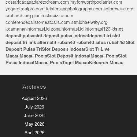
costaricacasadaretodream.com
myfortworthpodiatrist.com
yogaretreatpro.com
kristenjanephotography.com
sctbrescue.org
srchurch.org
giantrusticpizza.com
conferencecallstomeatballs.com
stmichaelwtby.org
keamananinformasi.id
zonainformasi.id
informasi123.id
slot
deposit pulsa
slot deposit pulsa indosat
deposit tri
slot
deposit tri
link alternatif rubah4d
rubah4d
situs rubah4d
Slot
Deposit Pulsa Tri
Slot Deposit indosat
Slot Tri
Live
Macau
Macau Pools
Slot Deposit Indosat
Macau Pools
Slot
Pulsa Indosat
Macau Pools
Togel Macau
Keluaran Macau
Archives
August 2026
July 2026
June 2026
May 2026
April 2026