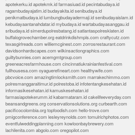
apotekerku.id
apotekmk.id
farmasiuad.id
pecintabudaya.id
ragambudayajatim.id
budayakita.id
senibudaya.id
penikmatbudaya.id
lumbungbudayadermaji.id
senibudayaislam.id
kebudayaantanahdatar.id
mybudaya.id
wartabudayasanggau.id
sribudaya.id
simerdupolresbatang.id
satlantaspolresklaten.id
buffalogrovechamber.org
eatdrinkdishmpls.com
craftycutz.com
texasgirlreads.com
williemcginest.com
zorrosrestaurant.com
davidsonhardscapes.com
wilkinsactiongraphics.com
guiltybunnies.com
acemgmtgroup.com
greeneacresfarmhouse.com
cincinnatiukrainianfestival.com
fullhousesa.com
oyaguerefineart.com
healthywife.com
pbcvoice.com
amazingtimlocksmith.com
marrakechimmo.com
polresmanggaraitimur.id
polrestoba.id
infotentangkesehatan.id
informasikesehatan.id
kamuskesehatan.id
farmasiapotekerumm.id
kabarmataram.id
cakelifeeveryday.com
beansandgreens.org
conservationsolutions.org
curbearth.com
pacificocolombia.org
topfoodish.com
hello-trove.com
pmigconference.com
lesleyreynolds.com
tomulrichphotos.com
eventfulweddingplanning.com
kowloonbaybrewery.com
lachilenita.com
abgolo.com
oregopilot.com