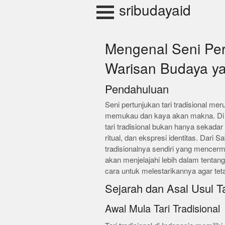
Skip
sribudayaid
to
content
Mengenal Seni Pert
Warisan Budaya y
Pendahuluan
Seni pertunjukan tari tradisional me
memukau dan kaya akan makna. Di I
tari tradisional bukan hanya sekadar
ritual, dan ekspresi identitas. Dari 
tradisionalnya sendiri yang mencermi
akan menjelajahi lebih dalam tentang s
cara untuk melestarikannya agar te
Sejarah dan Asal Usul Ta
Awal Mula Tari Tradisional