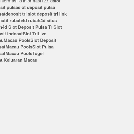
nformasi.id
informasi123.id
slot
sit pulsa
slot deposit pulsa
sat
deposit tri
slot deposit tri
link
rnatif rubah4d
rubah4d
situs
h4d
Slot Deposit Pulsa Tri
Slot
sit indosat
Slot Tri
Live
au
Macau Pools
Slot Deposit
sat
Macau Pools
Slot Pulsa
sat
Macau Pools
Togel
au
Keluaran Macau