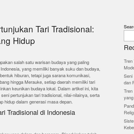
Sear
unjukan Tari Tradisional:
ang Hidup
Rec
Tren 
rupakan salah satu warisan budaya yang paling
Mode
ndonesia, yang memiliki banyak suku dan budaya,
 bentuk hiburan, tetapi juga sarana komunikasi,
Seni 
Sabang hingga Merauke, setiap daerah memiliki tari
dan 
nkan keunikan budaya lokal. Dalam artikel ini, kita
Tren 
eni pertunjukan tari tradisional, nilai-nilainya, serta
yang
tap hidup dalam generasi masa depan.
Pand
ri Tradisional di Indonesia
Relig
Siste
Kebe