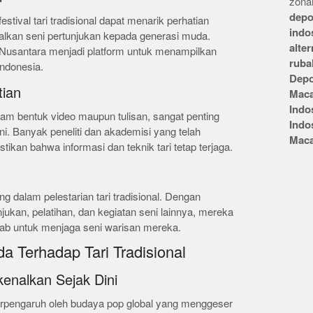
zonai
depo
tival tari tradisional dapat menarik perhatian
indo
kan seni pertunjukan kepada generasi muda.
alte
 Nusantara menjadi platform untuk menampilkan
ruba
 Indonesia.
Depo
tian
Mac
Indo
alam bentuk video maupun tulisan, sangat penting
Indo
ni. Banyak peneliti dan akademisi yang telah
Mac
tikan bahwa informasi dan teknik tari tetap terjaga.
ng dalam pelestarian tari tradisional. Dengan
ukan, pelatihan, dan kegiatan seni lainnya, mereka
ab untuk menjaga seni warisan mereka.
 Terhadap Tari Tradisional
enalkan Sejak Dini
 terpengaruh oleh budaya pop global yang menggeser