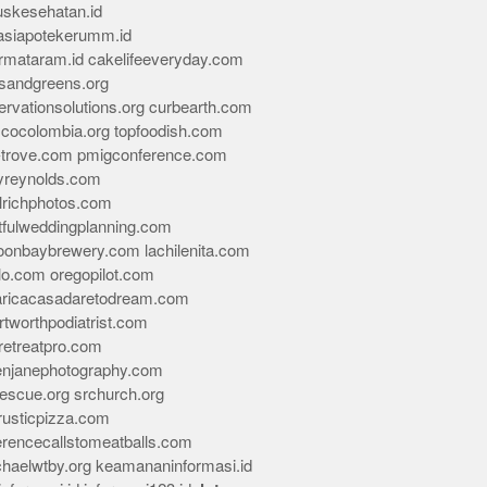
skesehatan.id
asiapotekerumm.id
rmataram.id
cakelifeeveryday.com
sandgreens.org
rvationsolutions.org
curbearth.com
icocolombia.org
topfoodish.com
-trove.com
pmigconference.com
eyreynolds.com
lrichphotos.com
tfulweddingplanning.com
oonbaybrewery.com
lachilenita.com
lo.com
oregopilot.com
aricacasadaretodream.com
tworthpodiatrist.com
retreatpro.com
tenjanephotography.com
rescue.org
srchurch.org
rusticpizza.com
erencecallstomeatballs.com
chaelwtby.org
keamananinformasi.id