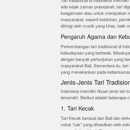
Tari tradisional di Indonesia memili
ada sejak zaman prasejarah, tari di
keagamaan atau untuk merayakan 
masyarakat, seperti kelahiran, perni
diiringi oleh musik yang khas, baik
Pengaruh Agama dan Keb
Perkembangan tari tradisional di Ind
kebudayaan yang berbeda. Misalnya, 
dengan banyak pertunjukan yang ber
masyarakat Bali. Sementara itu, tari
yang menekankan pada kebersama
Jenis-Jenis Tari Tradisio
Indonesia memiliki ribuan jenis tari 
tersendiri. Berikut adalah beberapa co
1. Tari Kecak
Tari Kecak berasal dari Bali dan te
vokal “cak” yang dihasilkan oleh sek