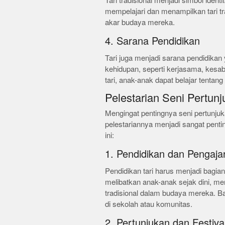
Tari tradisional menjadi simbol ide
mempelajari dan menampilkan tari tr
akar budaya mereka.
4. Sarana Pendidikan
Tari juga menjadi sarana pendidikan y
kehidupan, seperti kerjasama, kesa
tari, anak-anak dapat belajar tentan
Pelestarian Seni Pertunj
Mengingat pentingnya seni pertunjuk
pelestariannya menjadi sangat pentin
ini:
1. Pendidikan dan Pengaja
Pendidikan tari harus menjadi bagia
melibatkan anak-anak sejak dini, m
tradisional dalam budaya mereka. Ban
di sekolah atau komunitas.
2. Pertunjukan dan Festiva