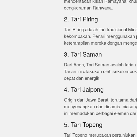
menceritakan kisah Ramayana, khus
cengkeraman Rahwana.
2. Tari Piring
Tari Piring adalah tari tradisiona
kekompakan. Penari menggunakan pi
keterampilan mereka dengan mengelo
3. Tari Saman
Dari Aceh, Tari Saman adalah tari
Tarian ini dilakukan oleh sekelompo
cepat dan energik.
4. Tari Jaipong
Origin dari Jawa Barat, terutama da
menyenangkan dan dinamis, biasanya
ini memadukan berbagai elemen dari t
5. Tari Topeng
Tari Topeng merupakan pertunjukan y