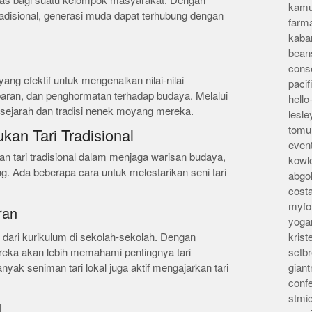
ntitas bagi suatu kelompok masyarakat. Dengan
kamu
adisional, generasi muda dapat terhubung dengan
farm
kaba
bean
conse
ang efektif untuk mengenalkan nilai-nilai
pacif
baran, dan penghormatan terhadap budaya. Melalui
hello
g sejarah dan tradisi nenek moyang mereka.
lesl
tomu
ukan Tari Tradisional
even
an tari tradisional dalam menjaga warisan budaya,
kowl
g. Ada beberapa cara untuk melestarikan seni tari
abgo
cost
myfor
ran
yoga
n dari kurikulum di sekolah-sekolah. Dengan
kris
ereka akan lebih memahami pentingnya tari
sctb
yak seniman tari lokal juga aktif mengajarkan tari
giant
conf
stmi
l