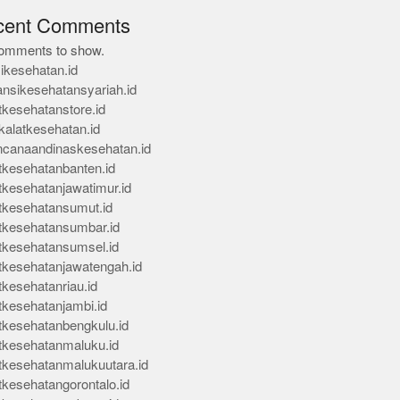
cent Comments
omments to show.
ikesehatan.id
ansikesehatansyariah.id
tkesehatanstore.id
kalatkesehatan.id
ncanaandinaskesehatan.id
tkesehatanbanten.id
tkesehatanjawatimur.id
tkesehatansumut.id
tkesehatansumbar.id
tkesehatansumsel.id
tkesehatanjawatengah.id
tkesehatanriau.id
tkesehatanjambi.id
tkesehatanbengkulu.id
tkesehatanmaluku.id
tkesehatanmalukuutara.id
tkesehatangorontalo.id