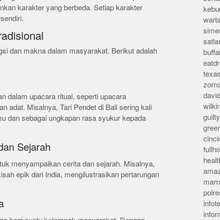
an karakter yang berbeda. Setiap karakter
kebu
sendiri.
wart
sime
adisional
satla
fungsi dan makna dalam masyarakat. Berikut adalah
buff
eatd
texa
zorr
davi
an dalam upacara ritual, seperti upacara
wilk
adat. Misalnya, Tari Pendet di Bali sering kali
guil
u dan sebagai ungkapan rasa syukur kepada
gree
cinci
dan Sejarah
full
heal
ntuk menyampaikan cerita dan sejarah. Misalnya,
amaz
ah epik dari India, mengilustrasikan pertarungan
marr
polre
a
infot
info