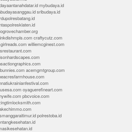
dayaantanahdatar.id
mybudaya.id
abudayasanggau.id
sribudaya.id
rdupolresbatang.id
ntaspolresklaten.id
alogrovechamber.org
rinkdishmpls.com
craftycutz.com
sgirlreads.com
williemcginest.com
osrestaurant.com
dsonhardscapes.com
insactiongraphics.com
tybunnies.com
acemgmtgroup.com
neacresfarmhouse.com
nnatiukrainianfestival.com
housesa.com
oyaguerefineart.com
thywife.com
pbcvoice.com
ingtimlocksmith.com
akechimmo.com
smanggaraitimur.id
polrestoba.id
entangkesehatan.id
rmasikesehatan.id