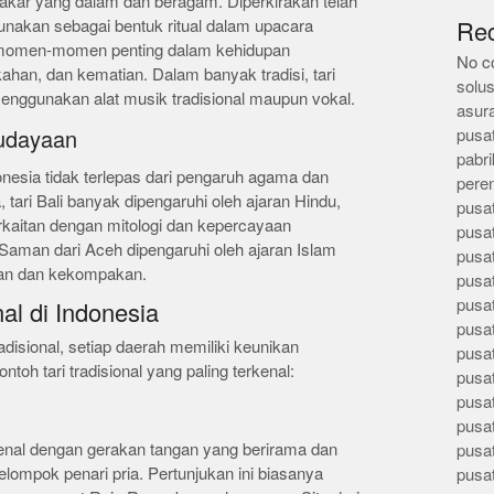
ki akar yang dalam dan beragam. Diperkirakan telah
gunakan sebagai bentuk ritual dalam upacara
Re
momen-momen penting dalam kehidupan
No c
kahan, dan kematian. Dalam banyak tradisi, tari
solus
 menggunakan alat musik tradisional maupun vokal.
asur
pusa
udayaan
pabri
onesia tidak terlepas dari pengaruh agama dan
pere
tari Bali banyak dipengaruhi oleh ajaran Hindu,
pusa
kaitan dengan mitologi dan kepercayaan
pusa
 Saman dari Aceh dipengaruhi oleh ajaran Islam
pusa
an dan kekompakan.
pusa
pusa
nal di Indonesia
pusa
tradisional, setiap daerah memiliki keunikan
pusa
ntoh tari tradisional yang paling terkenal:
pusa
pusa
pusa
rkenal dengan gerakan tangan yang berirama dan
pusa
elompok penari pria. Pertunjukan ini biasanya
pusa