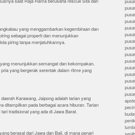
usnya saat Raja Rama berusaha rescue Sita dari
pusa
pusa
pusat
pusa
pusat
l Minangkabau yang menggambarkan kegembiraan dan
pusa
ring sebagai properti dan menunjukkan
pusa
la piring tanpa menjatuhkannya.
pusa
pusa
pusa
an yang menunjukkan semangat dan kekompakan.
pusa
k pria yang bergerak serentak dalam ritme yang
pusa
pusa
pusa
pusa
ri daerah Karawang, Jaipong adalah tarian yang
apote
 ditampilkan pada berbagai acara hiburan. Tarian
peci
ari tradisional yang ada di Jawa Barat.
buday
peni
lumb
ang berasal dari Jawa dan Bali, di mana penari
seni