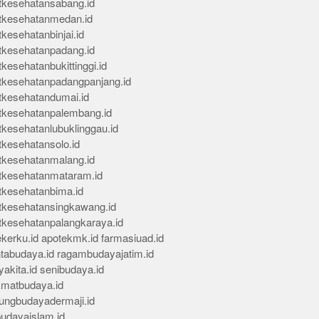
tkesehatansabang.id
tkesehatanmedan.id
kesehatanbinjai.id
tkesehatanpadang.id
kesehatanbukittinggi.id
tkesehatanpadangpanjang.id
tkesehatandumai.id
tkesehatanpalembang.id
tkesehatanlubuklinggau.id
tkesehatansolo.id
tkesehatanmalang.id
tkesehatanmataram.id
tkesehatanbima.id
tkesehatansingkawang.id
tkesehatanpalangkaraya.id
kerku.id
apotekmk.id
farmasiuad.id
ntabudaya.id
ragambudayajatim.id
akita.id
senibudaya.id
kmatbudaya.id
ungbudayadermaji.id
budayaislam.id