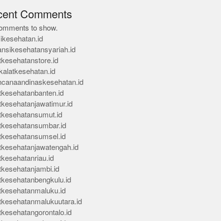
cent Comments
omments to show.
ikesehatan.id
ansikesehatansyariah.id
tkesehatanstore.id
kalatkesehatan.id
ncanaandinaskesehatan.id
tkesehatanbanten.id
tkesehatanjawatimur.id
tkesehatansumut.id
tkesehatansumbar.id
tkesehatansumsel.id
tkesehatanjawatengah.id
tkesehatanriau.id
tkesehatanjambi.id
tkesehatanbengkulu.id
tkesehatanmaluku.id
tkesehatanmalukuutara.id
tkesehatangorontalo.id