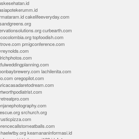
skesehatan.id
asiapotekerumm.id
rmataram.id
cakelifeeveryday.com
sandgreens.org
rvationsolutions.org
curbearth.com
icocolombia.org
topfoodish.com
-trove.com
pmigconference.com
eyreynolds.com
lrichphotos.com
tfulweddingplanning.com
oonbaybrewery.com
lachilenita.com
lo.com
oregopilot.com
aricacasadaretodream.com
tworthpodiatrist.com
retreatpro.com
tenjanephotography.com
rescue.org
srchurch.org
rusticpizza.com
erencecallstomeatballs.com
chaelwtby.org
keamananinformasi.id