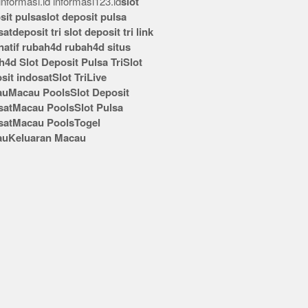
nformasi.id
informasi123.id
slot
sit pulsa
slot deposit pulsa
sat
deposit tri
slot deposit tri
link
rnatif rubah4d
rubah4d
situs
h4d
Slot Deposit Pulsa Tri
Slot
sit indosat
Slot Tri
Live
au
Macau Pools
Slot Deposit
sat
Macau Pools
Slot Pulsa
sat
Macau Pools
Togel
au
Keluaran Macau