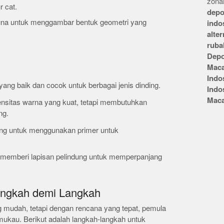
zonai
 cat.
depo
una untuk menggambar bentuk geometri yang
indo
alte
ruba
Depo
Mac
Indo
 yang baik dan cocok untuk berbagai jenis dinding.
Indo
Mac
tensitas warna yang kuat, tetapi membutuhkan
ng.
ing untuk menggunakan primer untuk
i, memberi lapisan pelindung untuk memperpanjang
angkah demi Langkah
 mudah, tetapi dengan rencana yang tepat, pemula
ukau. Berikut adalah langkah-langkah untuk