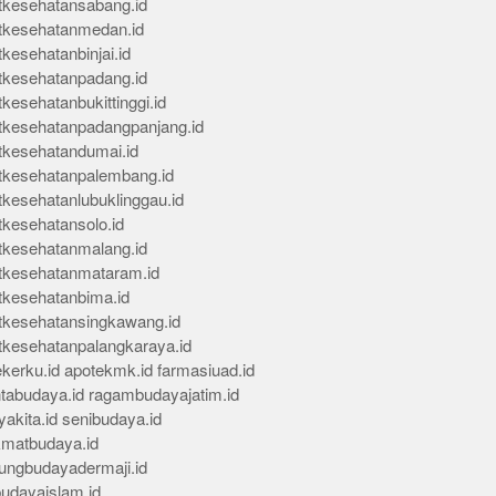
tkesehatansabang.id
tkesehatanmedan.id
kesehatanbinjai.id
tkesehatanpadang.id
kesehatanbukittinggi.id
tkesehatanpadangpanjang.id
tkesehatandumai.id
tkesehatanpalembang.id
tkesehatanlubuklinggau.id
tkesehatansolo.id
tkesehatanmalang.id
tkesehatanmataram.id
tkesehatanbima.id
tkesehatansingkawang.id
tkesehatanpalangkaraya.id
kerku.id
apotekmk.id
farmasiuad.id
ntabudaya.id
ragambudayajatim.id
akita.id
senibudaya.id
kmatbudaya.id
ungbudayadermaji.id
budayaislam.id