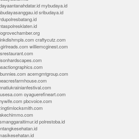
dayaantanahdatar.id
mybudaya.id
abudayasanggau.id
sribudaya.id
rdupolresbatang.id
ntaspolresklaten.id
alogrovechamber.org
rinkdishmpls.com
craftycutz.com
sgirlreads.com
williemcginest.com
osrestaurant.com
dsonhardscapes.com
insactiongraphics.com
tybunnies.com
acemgmtgroup.com
neacresfarmhouse.com
nnatiukrainianfestival.com
housesa.com
oyaguerefineart.com
thywife.com
pbcvoice.com
ingtimlocksmith.com
akechimmo.com
smanggaraitimur.id
polrestoba.id
entangkesehatan.id
rmasikesehatan.id