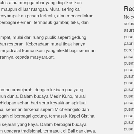
lukis atau menggambar yang diaplikasikan
Re
 maupun di luar ruangan. Mural sering kali
enyampaikan pesan tertentu, atau menceritakan
No c
ri berbagai elemen, termasuk gambar, teks, dan
solus
asur
pusa
mpat, mulai dari ruang publik seperti gedung
pabri
dan restoran. Keberadaan mural tidak hanya
pere
menjadi alat komunikasi yang efektif bagi seniman
pusa
irannya kepada masyarakat.
pusa
pusa
pusa
pusa
pusa
aman prasejarah, dengan lukisan gua yang
pusa
uruh dunia. Dalam budaya Mesir Kuno, mural
pusa
upan sehari-hari serta keyakinan spiritual.
pusa
a, seniman terkenal seperti Michelangelo dan
pusa
ah di berbagai gedung, termasuk Kapel Sistina.
pusa
ki sejarah yang kaya. Dalam berbagai budaya
pusa
m upacara tradisional, termasuk di Bali dan Jawa.