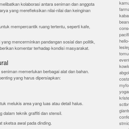
kamu
melibatkan kolaborasi antara seniman dan anggota
farm
ya yang merefleksikan nilai-nilai dan keinginan
kaba
bean
ntuk mempercantik ruang tertentu, seperti kafe,
conse
pacif
hello
l yang mencerminkan pandangan sosial dan politik,
lesl
mberikan komentar terhadap kondisi masyarakat.
tomu
even
ral
kowl
 seniman memerlukan berbagai alat dan bahan.
abgo
enting yang harus dipersiapkan:
cost
myfor
yoga
kris
tuk melukis area yang luas atau detail halus.
sctb
giant
g dalam teknik graffiti dan stensil.
conf
 sketsa awal pada dinding.
stmi