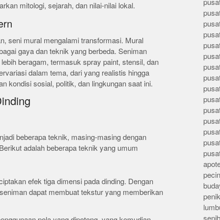
pusa
n mitologi, sejarah, dan nilai-nilai lokal.
pusa
ern
pusat
pusa
, seni mural mengalami transformasi. Mural
pusat
bagai gaya dan teknik yang berbeda. Seniman
pusa
bih beragam, termasuk spray paint, stensil, dan
pusa
ervariasi dalam tema, dari yang realistis hingga
pusa
 kondisi sosial, politik, dan lingkungan saat ini.
pusa
Dinding
pusa
pusa
pusa
pusa
njadi beberapa teknik, masing-masing dengan
pusa
. Berikut adalah beberapa teknik yang umum
pusa
apote
peci
nciptakan efek tiga dimensi pada dinding. Dengan
buday
n, seniman dapat membuat tekstur yang memberikan
peni
lumb
seni
 penggunaan pola yang dipotong, yang kemudian