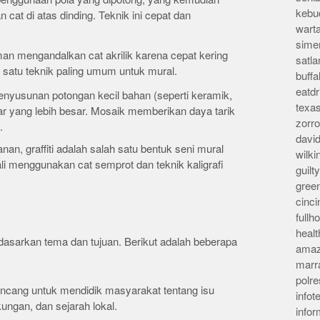
kebu
at di atas dinding. Teknik ini cepat dan
wart
sime
an mengandalkan cat akrilik karena cepat kering
satla
h satu teknik paling umum untuk mural.
buff
eatd
 penyusunan potongan kecil bahan (seperti keramik,
texa
r yang lebih besar. Mosaik memberikan daya tarik
zorr
.
davi
anan, graffiti adalah salah satu bentuk seni mural
wilk
kali menggunakan cat semprot dan teknik kaligrafi
guil
gree
cinci
full
heal
dasarkan tema dan tujuan. Berikut adalah beberapa
amaz
marr
polre
rancang untuk mendidik masyarakat tentang isu
infot
kungan, dan sejarah lokal.
info