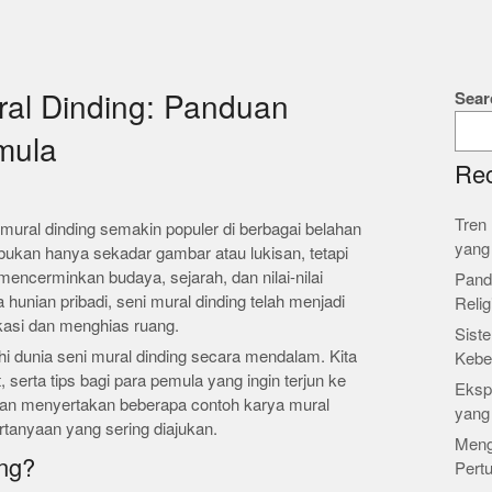
Sear
al Dinding: Panduan
mula
Rec
Tren 
 mural dinding semakin populer di berbagai belahan
yang
 bukan hanya sekadar gambar atau lukisan, tetapi
encerminkan budaya, sejarah, dan nilai-nilai
Pand
 hunian pribadi, seni mural dinding telah menjadi
Relig
asi dan menghias ruang.
Siste
jahi dunia seni mural dinding secara mendalam. Kita
Kebe
 serta tips bagi para pemula yang ingin terjun ke
Ekspl
 akan menyertakan beberapa contoh karya mural
yang
rtanyaan yang sering diajukan.
Meng
ing?
Pert