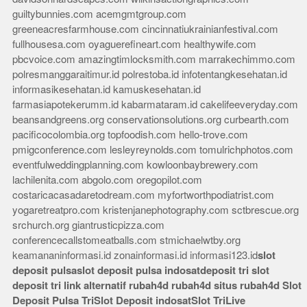
guiltybunnies.com
acemgmtgroup.com
greeneacresfarmhouse.com
cincinnatiukrainianfestival.com
fullhousesa.com
oyaguerefineart.com
healthywife.com
pbcvoice.com
amazingtimlocksmith.com
marrakechimmo.com
polresmanggaraitimur.id
polrestoba.id
infotentangkesehatan.id
informasikesehatan.id
kamuskesehatan.id
farmasiapotekerumm.id
kabarmataram.id
cakelifeeveryday.com
beansandgreens.org
conservationsolutions.org
curbearth.com
pacificocolombia.org
topfoodish.com
hello-trove.com
pmigconference.com
lesleyreynolds.com
tomulrichphotos.com
eventfulweddingplanning.com
kowloonbaybrewery.com
lachilenita.com
abgolo.com
oregopilot.com
costaricacasadaretodream.com
myfortworthpodiatrist.com
yogaretreatpro.com
kristenjanephotography.com
sctbrescue.org
srchurch.org
giantrusticpizza.com
conferencecallstomeatballs.com
stmichaelwtby.org
keamananinformasi.id
zonainformasi.id
informasi123.id
slot
deposit pulsa
slot deposit pulsa indosat
deposit tri
slot
deposit tri
link alternatif rubah4d
rubah4d
situs rubah4d
Slot
Deposit Pulsa Tri
Slot Deposit indosat
Slot Tri
Live