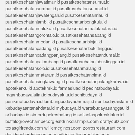
pusatkesehatanjawatimur.id
pusatkesehatansumut.id
pusatkesehatansumbar.id
pusatkesehatansumsel.id
pusatkesehatanjawatengah.id
pusatkesehatanriau.id
pusatkesehatanjambi.id
pusatkesehatanbengkulu.id
pusatkesehatanmaluku.id
pusatkesehatanmalukuutara.id
pusatkesehatangorontalo.id
pusatkesehatansabang.id
pusatkesehatanmedan.id
pusatkesehatanbinjai.id
pusatkesehatanpadang.id
pusatkesehatanbukittinggi.id
pusatkesehatanpadangpanjang.id
pusatkesehatandumai.id
pusatkesehatanpalembang.id
pusatkesehatanlubuklinggau.id
pusatkesehatansolo.id
pusatkesehatanmalang.id
pusatkesehatanmataram.id
pusatkesehatanbima.id
pusatkesehatansingkawang.id
pusatkesehatanpalangkaraya.id
apotekerku.id
apotekmk.id
farmasiuad.id
pecintabudaya.id
ragambudayajatim.id
budayakita.id
senibudaya.id
penikmatbudaya.id
lumbungbudayadermaji.id
senibudayaislam.id
kebudayaantanahdatar.id
mybudaya.id
wartabudayasanggau.id
sribudaya.id
simerdupolresbatang.id
satlantaspolresklaten.id
buffalogrovechamber.org
eatdrinkdishmpls.com
craftycutz.com
texasgirlreads.com
williemcginest.com
zorrosrestaurant.com
davidsonhardscapes.com
wilkinsactiongraphics.com