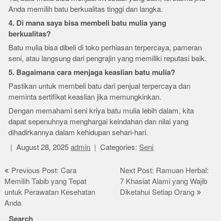
Anda memilih batu berkualitas tinggi dan langka.
4. Di mana saya bisa membeli batu mulia yang
berkualitas?
Batu mulia bisa dibeli di toko perhiasan terpercaya, pameran
seni, atau langsung dari pengrajin yang memiliki reputasi baik.
5. Bagaimana cara menjaga keaslian batu mulia?
Pastikan untuk membeli batu dari penjual terpercaya dan
meminta sertifikat keaslian jika memungkinkan.
Dengan memahami seni kriya batu mulia lebih dalam, kita
dapat sepenuhnya menghargai keindahan dan nilai yang
dihadirkannya dalam kehidupan sehari-hari.
August 28, 2025
admin
Categories:
Seni
Post
Previous Post: Cara
Next Post: Ramuan Herbal:
Memilih Tabib yang Tepat
7 Khasiat Alami yang Wajib
navigation
untuk Perawatan Kesehatan
Diketahui Setiap Orang
Anda
Search