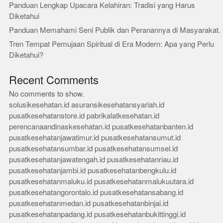
Panduan Lengkap Upacara Kelahiran: Tradisi yang Harus
Diketahui
Panduan Memahami Seni Publik dan Peranannya di Masyarakat.
Tren Tempat Pemujaan Spiritual di Era Modern: Apa yang Perlu
Diketahui?
Recent Comments
No comments to show.
solusikesehatan.id
asuransikesehatansyariah.id
pusatkesehatanstore.id
pabrikalatkesehatan.id
perencanaandinaskesehatan.id
pusatkesehatanbanten.id
pusatkesehatanjawatimur.id
pusatkesehatansumut.id
pusatkesehatansumbar.id
pusatkesehatansumsel.id
pusatkesehatanjawatengah.id
pusatkesehatanriau.id
pusatkesehatanjambi.id
pusatkesehatanbengkulu.id
pusatkesehatanmaluku.id
pusatkesehatanmalukuutara.id
pusatkesehatangorontalo.id
pusatkesehatansabang.id
pusatkesehatanmedan.id
pusatkesehatanbinjai.id
pusatkesehatanpadang.id
pusatkesehatanbukittinggi.id