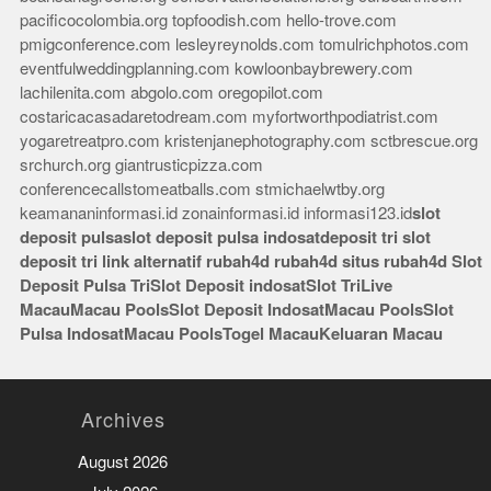
pacificocolombia.org
topfoodish.com
hello-trove.com
pmigconference.com
lesleyreynolds.com
tomulrichphotos.com
eventfulweddingplanning.com
kowloonbaybrewery.com
lachilenita.com
abgolo.com
oregopilot.com
costaricacasadaretodream.com
myfortworthpodiatrist.com
yogaretreatpro.com
kristenjanephotography.com
sctbrescue.org
srchurch.org
giantrusticpizza.com
conferencecallstomeatballs.com
stmichaelwtby.org
keamananinformasi.id
zonainformasi.id
informasi123.id
slot
deposit pulsa
slot deposit pulsa indosat
deposit tri
slot
deposit tri
link alternatif rubah4d
rubah4d
situs rubah4d
Slot
Deposit Pulsa Tri
Slot Deposit indosat
Slot Tri
Live
Macau
Macau Pools
Slot Deposit Indosat
Macau Pools
Slot
Pulsa Indosat
Macau Pools
Togel Macau
Keluaran Macau
Archives
August 2026