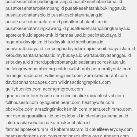
pusatkesehatanpadangpanjang.id
pusatkesehatandumai.id
pusatkesehatanpalembang.id
pusatkesehatanlubuklinggau.id
pusatkesehatansolo.id
pusatkesehatanmalang.id
pusatkesehatanmataram.id
pusatkesehatanbima.id
pusatkesehatansingkawang.id
pusatkesehatanpalangkaraya.id
apotekerku.id
apotekmk.id
farmasiuad.id
pecintabudaya.id
ragambudayajatim.id
budayakita.id
senibudaya.id
penikmatbudaya.id
lumbungbudayadermaji.id
senibudayaislam.id
kebudayaantanahdatar.id
mybudaya.id
wartabudayasanggau.id
sribudaya.id
simerdupolresbatang.id
satlantaspolresklaten.id
buffalogrovechamber.org
eatdrinkdishmpls.com
craftycutz.com
texasgirlreads.com
williemcginest.com
zorrosrestaurant.com
davidsonhardscapes.com
wilkinsactiongraphics.com
guiltybunnies.com
acemgmtgroup.com
greeneacresfarmhouse.com
cincinnatiukrainianfestival.com
fullhousesa.com
oyaguerefineart.com
healthywife.com
pbcvoice.com
amazingtimlocksmith.com
marrakechimmo.com
polresmanggaraitimur.id
polrestoba.id
infotentangkesehatan.id
informasikesehatan.id
kamuskesehatan.id
farmasiapotekerumm.id
kabarmataram.id
cakelifeeveryday.com
beansandgreens.org
conservationsolutions.org
curbearth.com