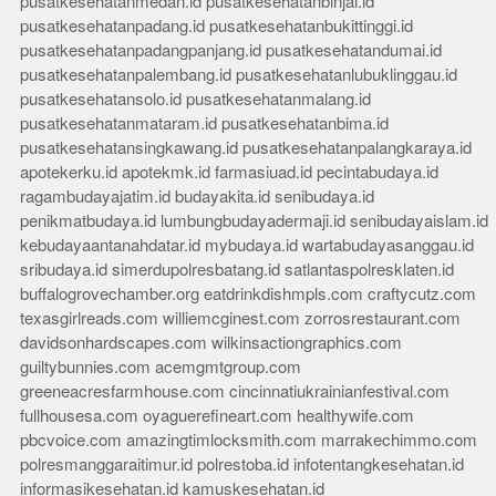
pusatkesehatanmedan.id
pusatkesehatanbinjai.id
pusatkesehatanpadang.id
pusatkesehatanbukittinggi.id
pusatkesehatanpadangpanjang.id
pusatkesehatandumai.id
pusatkesehatanpalembang.id
pusatkesehatanlubuklinggau.id
pusatkesehatansolo.id
pusatkesehatanmalang.id
pusatkesehatanmataram.id
pusatkesehatanbima.id
pusatkesehatansingkawang.id
pusatkesehatanpalangkaraya.id
apotekerku.id
apotekmk.id
farmasiuad.id
pecintabudaya.id
ragambudayajatim.id
budayakita.id
senibudaya.id
penikmatbudaya.id
lumbungbudayadermaji.id
senibudayaislam.id
kebudayaantanahdatar.id
mybudaya.id
wartabudayasanggau.id
sribudaya.id
simerdupolresbatang.id
satlantaspolresklaten.id
buffalogrovechamber.org
eatdrinkdishmpls.com
craftycutz.com
texasgirlreads.com
williemcginest.com
zorrosrestaurant.com
davidsonhardscapes.com
wilkinsactiongraphics.com
guiltybunnies.com
acemgmtgroup.com
greeneacresfarmhouse.com
cincinnatiukrainianfestival.com
fullhousesa.com
oyaguerefineart.com
healthywife.com
pbcvoice.com
amazingtimlocksmith.com
marrakechimmo.com
polresmanggaraitimur.id
polrestoba.id
infotentangkesehatan.id
informasikesehatan.id
kamuskesehatan.id