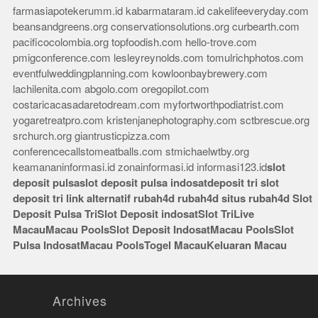
farmasiapotekerumm.id
kabarmataram.id
cakelifeeveryday.com
beansandgreens.org
conservationsolutions.org
curbearth.com
pacificocolombia.org
topfoodish.com
hello-trove.com
pmigconference.com
lesleyreynolds.com
tomulrichphotos.com
eventfulweddingplanning.com
kowloonbaybrewery.com
lachilenita.com
abgolo.com
oregopilot.com
costaricacasadaretodream.com
myfortworthpodiatrist.com
yogaretreatpro.com
kristenjanephotography.com
sctbrescue.org
srchurch.org
giantrusticpizza.com
conferencecallstomeatballs.com
stmichaelwtby.org
keamananinformasi.id
zonainformasi.id
informasi123.id
slot
deposit pulsa
slot deposit pulsa indosat
deposit tri
slot
deposit tri
link alternatif rubah4d
rubah4d
situs rubah4d
Slot
Deposit Pulsa Tri
Slot Deposit indosat
Slot Tri
Live
Macau
Macau Pools
Slot Deposit Indosat
Macau Pools
Slot
Pulsa Indosat
Macau Pools
Togel Macau
Keluaran Macau
Archives