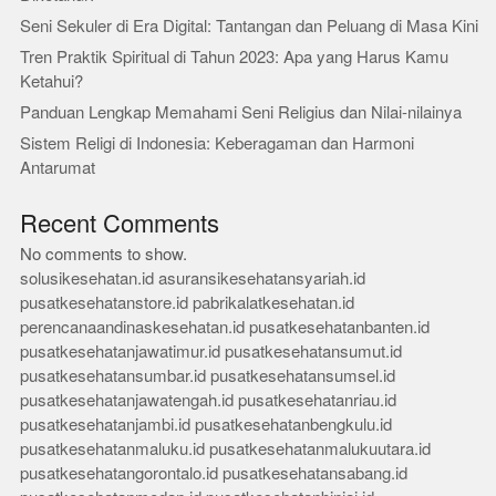
Seni Sekuler di Era Digital: Tantangan dan Peluang di Masa Kini
Tren Praktik Spiritual di Tahun 2023: Apa yang Harus Kamu
Ketahui?
Panduan Lengkap Memahami Seni Religius dan Nilai-nilainya
Sistem Religi di Indonesia: Keberagaman dan Harmoni
Antarumat
Recent Comments
No comments to show.
solusikesehatan.id
asuransikesehatansyariah.id
pusatkesehatanstore.id
pabrikalatkesehatan.id
perencanaandinaskesehatan.id
pusatkesehatanbanten.id
pusatkesehatanjawatimur.id
pusatkesehatansumut.id
pusatkesehatansumbar.id
pusatkesehatansumsel.id
pusatkesehatanjawatengah.id
pusatkesehatanriau.id
pusatkesehatanjambi.id
pusatkesehatanbengkulu.id
pusatkesehatanmaluku.id
pusatkesehatanmalukuutara.id
pusatkesehatangorontalo.id
pusatkesehatansabang.id