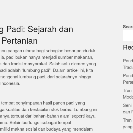
Sear
 Padi: Sejarah dan
 Pertanian
Rec
aman pangan utama bagi sebagian besar penduduk
esia, padi bukan hanya menjadi sumber makanan,
Pand
ya dan tradisi masyarakat. Salah satu elemen yang
Tradi
adi adalah “lumbung padi”. Dalam artikel ini, kita
Pand
ngenai lumbung padi, dari sejarahnya hingga
Pera
Indonesia.
Tren 
Mode
 tempat penyimpanan hasil panen padi yang
Seni 
a kualitas dan kestabilan stok beras. Lumbung ini
dan 
nya terbuat dari bahan-bahan alami seperti kayu,
Tren 
ama. Selain berfungsi sebagai tempat
yang
miliki makna sosial dan budaya yang mendalam