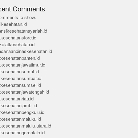
cent Comments
omments to show.
ikesehatan.id
ansikesehatansyariah.id
tkesehatanstore.id
kalatkesehatan.id
ncanaandinaskesehatan.id
tkesehatanbanten.id
tkesehatanjawatimur.id
tkesehatansumut.id
tkesehatansumbar.id
tkesehatansumsel.id
tkesehatanjawatengah.id
tkesehatanriau.id
tkesehatanjambi.id
tkesehatanbengkulu.id
tkesehatanmaluku.id
tkesehatanmalukuutara.id
tkesehatangorontalo.id