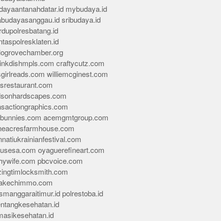
dayaantanahdatar.id
mybudaya.id
abudayasanggau.id
sribudaya.id
rdupolresbatang.id
ntaspolresklaten.id
alogrovechamber.org
rinkdishmpls.com
craftycutz.com
sgirlreads.com
williemcginest.com
osrestaurant.com
dsonhardscapes.com
insactiongraphics.com
tybunnies.com
acemgmtgroup.com
neacresfarmhouse.com
nnatiukrainianfestival.com
housesa.com
oyaguerefineart.com
thywife.com
pbcvoice.com
ingtimlocksmith.com
akechimmo.com
smanggaraitimur.id
polrestoba.id
entangkesehatan.id
rmasikesehatan.id