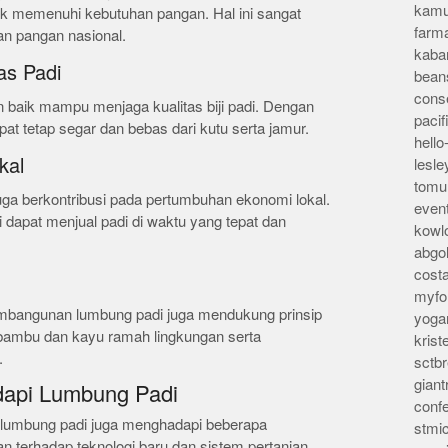
kamu
tuk memenuhi kebutuhan pangan. Hal ini sangat
farm
n pangan nasional.
kaba
as Padi
bean
conse
baik mampu menjaga kualitas biji padi. Dengan
pacif
dapat tetap segar dan bebas dari kutu serta jamur.
hello
kal
lesl
tomu
uga berkontribusi pada pertumbuhan ekonomi lokal.
even
dapat menjual padi di waktu yang tepat dan
kowl
abgo
cost
myfor
mbangunan lumbung padi juga mendukung prinsip
yoga
 bambu dan kayu ramah lingkungan serta
kris
.
sctb
giant
dapi Lumbung Padi
conf
 lumbung padi juga menghadapi beberapa
stmi
ian terhadap teknologi baru dan sistem pertanian