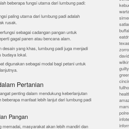
alah beberapa fungsi utama dari lumbung padi:
kebu
wart
ngsi paling utama dari lumbung padi adalah
sime
ak rusak.
satla
buff
erfungsi sebagai cadangan pangan untuk
eatd
perti gagal panen atau bencana alam.
texa
n desain yang khas, lumbung padi juga menjadi
zorr
 budaya lokal.
davi
wilk
at digunakan sebagai modal bagi petani untuk
guil
lanjutnya.
gree
cinci
alam Pertanian
full
sangat penting dalam mendukung keberlanjutan
heal
ah beberapa manfaat lebih lanjut dari lumbung padi
amaz
marr
polre
ian Pangan
infot
info
g memadai, masyarakat akan lebih mandiri dan