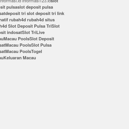
nformasi.id
informasi123.id
slot
sit pulsa
slot deposit pulsa
sat
deposit tri
slot deposit tri
link
rnatif rubah4d
rubah4d
situs
h4d
Slot Deposit Pulsa Tri
Slot
sit indosat
Slot Tri
Live
au
Macau Pools
Slot Deposit
sat
Macau Pools
Slot Pulsa
sat
Macau Pools
Togel
au
Keluaran Macau