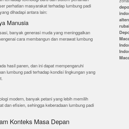
zonai
eser perhatian masyarakat terhadap lumbung padi
depo
ang dihadapi antara lain:
indo
alte
ya Manusia
ruba
Depo
isasi, banyak generasi muda yang meninggalkan
Mac
n mengenai cara membangun dan merawat lumbung
Indo
Indo
Mac
da hasil panen, dan ini dapat mempengaruhi
nan lumbung padi terhadap kondisi lingkungan yang
t.
ogi modern, banyak petani yang lebih memilih
t dan efisien, sehingga keberadaan lumbung padi
lam Konteks Masa Depan