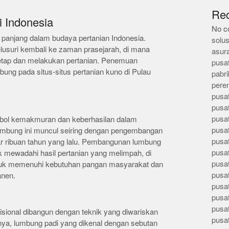
Re
i Indonesia
No c
 panjang dalam budaya pertanian Indonesia.
solus
lusuri kembali ke zaman prasejarah, di mana
asur
etap dan melakukan pertanian. Penemuan
pusa
ung pada situs-situs pertanian kuno di Pulau
pabri
pere
pusa
pusa
pusa
bol kemakmuran dan keberhasilan dalam
pusa
lumbung ini muncul seiring dengan pengembangan
pusa
tar ribuan tahun yang lalu. Pembangunan lumbung
pusa
k mewadahi hasil pertanian yang melimpah, di
pusa
ntuk memenuhi kebutuhan pangan masyarakat dan
pusa
anen.
pusa
pusa
pusa
isional dibangun dengan teknik yang diwariskan
pusa
lnya, lumbung padi yang dikenal dengan sebutan