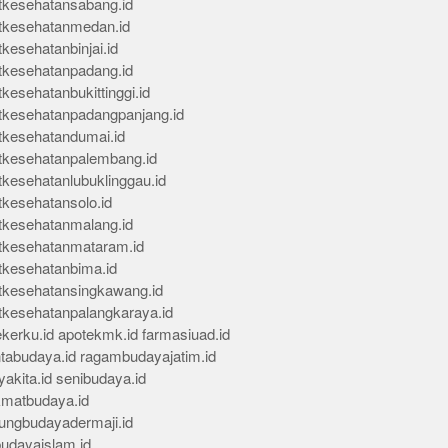
tkesehatansabang.id
tkesehatanmedan.id
kesehatanbinjai.id
tkesehatanpadang.id
kesehatanbukittinggi.id
tkesehatanpadangpanjang.id
tkesehatandumai.id
tkesehatanpalembang.id
tkesehatanlubuklinggau.id
tkesehatansolo.id
tkesehatanmalang.id
tkesehatanmataram.id
tkesehatanbima.id
tkesehatansingkawang.id
tkesehatanpalangkaraya.id
kerku.id
apotekmk.id
farmasiuad.id
ntabudaya.id
ragambudayajatim.id
akita.id
senibudaya.id
kmatbudaya.id
ungbudayadermaji.id
budayaislam.id