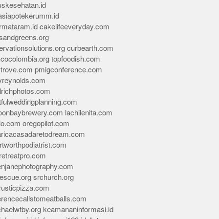
skesehatan.id
asiapotekerumm.id
rmataram.id
cakelifeeveryday.com
sandgreens.org
rvationsolutions.org
curbearth.com
icocolombia.org
topfoodish.com
-trove.com
pmigconference.com
eyreynolds.com
lrichphotos.com
tfulweddingplanning.com
oonbaybrewery.com
lachilenita.com
lo.com
oregopilot.com
aricacasadaretodream.com
tworthpodiatrist.com
retreatpro.com
tenjanephotography.com
rescue.org
srchurch.org
rusticpizza.com
erencecallstomeatballs.com
chaelwtby.org
keamananinformasi.id