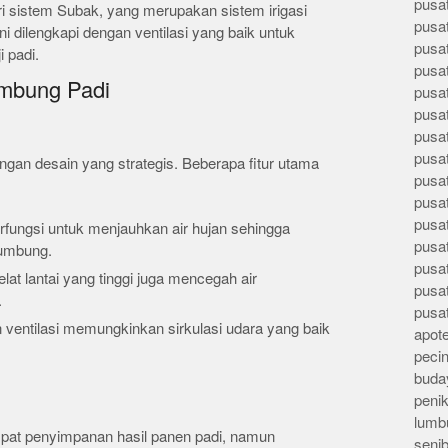
pusa
ari sistem Subak, yang merupakan sistem irigasi
pusa
ni dilengkapi dengan ventilasi yang baik untuk
pusat
 padi.
pusa
umbung Padi
pusat
pusa
pusa
pusa
gan desain yang strategis. Beberapa fitur utama
pusa
pusa
pusa
rfungsi untuk menjauhkan air hujan sehingga
pusa
umbung.
pusa
elat lantai yang tinggi juga mencegah air
pusa
.
pusa
n ventilasi memungkinkan sirkulasi udara yang baik
apote
peci
buday
peni
lumb
mpat penyimpanan hasil panen padi, namun
seni