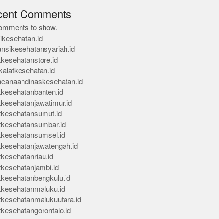
cent Comments
omments to show.
ikesehatan.id
ansikesehatansyariah.id
tkesehatanstore.id
kalatkesehatan.id
ncanaandinaskesehatan.id
tkesehatanbanten.id
tkesehatanjawatimur.id
tkesehatansumut.id
tkesehatansumbar.id
tkesehatansumsel.id
tkesehatanjawatengah.id
tkesehatanriau.id
tkesehatanjambi.id
tkesehatanbengkulu.id
tkesehatanmaluku.id
tkesehatanmalukuutara.id
tkesehatangorontalo.id