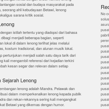
 tantangan sosial dan budaya masyarakat pada
Re
h, seorang ahli kebudayaan Betawi, lenong
No c
aligus sarana kritik sosial.
solus
 Lenong
asur
pusa
dengan istilah tertentu yang diadopsi dari bahasa
pabri
 dibagi menjadi beberapa bagian, seperti
pere
n lokal di dalam lenong terlihat jelas melalui
pusa
, kostum tradisional, dan alunan musik lokal.
pusa
 pertunjukan menjadi salah satu daya tarik dari
pusa
g kali mengambil referensi dari kejadian terkini
pusa
ah kesan segar dan relevan dalam setiap
pusa
pusa
pusa
m Sejarah Lenong
pusa
rkembangan lenong adalah Mandra. Pelawak dan
pusa
ntribusi dalam memperkenalkan lenong kepada publik
pusa
Mandra dan rekan-rekannya sering kali mengangkat
pusa
akat Betawi yang dikemas dengan humor.
pusa