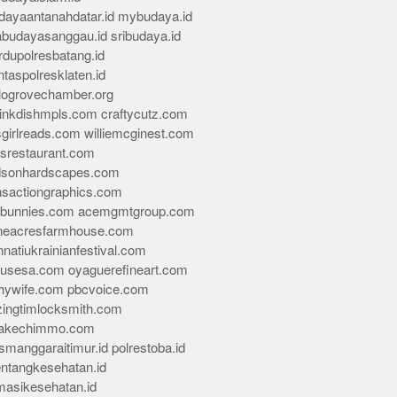
dayaantanahdatar.id
mybudaya.id
abudayasanggau.id
sribudaya.id
rdupolresbatang.id
ntaspolresklaten.id
alogrovechamber.org
rinkdishmpls.com
craftycutz.com
sgirlreads.com
williemcginest.com
osrestaurant.com
dsonhardscapes.com
insactiongraphics.com
tybunnies.com
acemgmtgroup.com
neacresfarmhouse.com
nnatiukrainianfestival.com
housesa.com
oyaguerefineart.com
thywife.com
pbcvoice.com
ingtimlocksmith.com
akechimmo.com
smanggaraitimur.id
polrestoba.id
entangkesehatan.id
rmasikesehatan.id