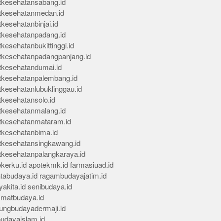
tkesehatansabang.id
tkesehatanmedan.id
kesehatanbinjai.id
tkesehatanpadang.id
kesehatanbukittinggi.id
tkesehatanpadangpanjang.id
tkesehatandumai.id
tkesehatanpalembang.id
tkesehatanlubuklinggau.id
tkesehatansolo.id
tkesehatanmalang.id
tkesehatanmataram.id
tkesehatanbima.id
tkesehatansingkawang.id
tkesehatanpalangkaraya.id
kerku.id
apotekmk.id
farmasiuad.id
ntabudaya.id
ragambudayajatim.id
akita.id
senibudaya.id
kmatbudaya.id
ungbudayadermaji.id
budayaislam.id