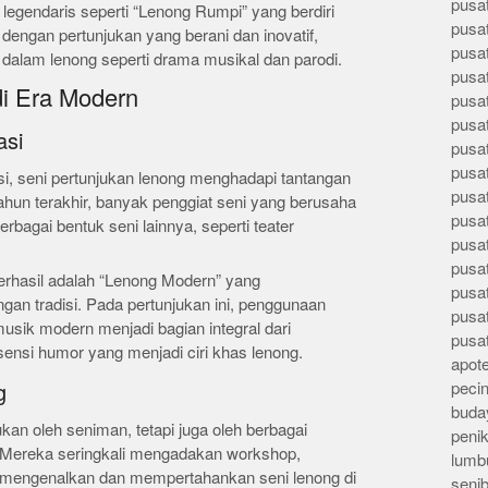
pusa
g legendaris seperti “Lenong Rumpi” yang berdiri
pusa
dengan pertunjukan yang berani dan inovatif,
pusat
alam lenong seperti drama musikal dan parodi.
pusa
i Era Modern
pusat
pusa
asi
pusa
pusa
i, seni pertunjukan lenong menghadapi tantangan
pusa
ahun terakhir, banyak penggiat seni yang berusaha
pusa
bagai bentuk seni lainnya, seperti teater
pusa
pusa
erhasil adalah “Lenong Modern” yang
pusa
n tradisi. Pada pertunjukan ini, penggunaan
pusa
 musik modern menjadi bagian integral dari
pusa
ensi humor yang menjadi ciri khas lenong.
apote
peci
g
buday
ukan oleh seniman, tetapi juga oleh berbagai
peni
 Mereka seringkali mengadakan workshop,
lumb
k mengenalkan dan mempertahankan seni lenong di
seni