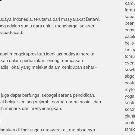
kamu
farm
kaba
udaya Indonesia, terutama dari masyarakat Betawi.
bean
ong adalah suatu cara untuk menghargai sejarah
conse
erabad-abad.
pacif
hello
lesl
dapat mengekspresikan identitas budaya mereka.
tomu
wakan dalam pertunjukan lenong merupakan
even
tradisi lokal yang melekat dalam kehidupan sehari-
kowl
abgo
cost
myfor
 juga dapat berfungsi sebagai sarana pendidikan.
yoga
pat belajar tentang sejarah, norma-norma sosial, dan
kris
bih menarik dan menyenangkan.
sctb
giant
n
conf
stmi
i diadakan di lingkungan masyarakat, membuatnya