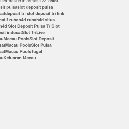
nformasi.id
informasi123.id
slot
sit pulsa
slot deposit pulsa
sat
deposit tri
slot deposit tri
link
rnatif rubah4d
rubah4d
situs
h4d
Slot Deposit Pulsa Tri
Slot
sit indosat
Slot Tri
Live
au
Macau Pools
Slot Deposit
sat
Macau Pools
Slot Pulsa
sat
Macau Pools
Togel
au
Keluaran Macau