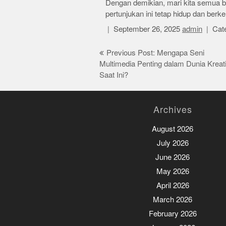
Dengan demikian, mari kita semua be
pertunjukan ini tetap hidup dan ber
September 26, 2025
admin
Cate
Post
Previous Post: Mengapa Seni
Multimedia Penting dalam Dunia Kreati
navigation
Saat Ini?
Archives
August 2026
July 2026
June 2026
May 2026
April 2026
March 2026
February 2026