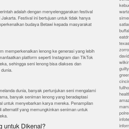
kebu
erintah adalah dengan menyelenggarakan festival
wart
Jakarta. Festival ini bertujuan untuk tidak hanya
sime
memperkenalkan budaya Betawi kepada masyarakat
satla
buff
eatd
texa
zorr
alam memperkenalkan lenong ke generasi yang lebih
davi
nfaatkan platform seperti Instagram dan TikTok
wilk
ka, sehingga seni lenong bisa diakses dan
guil
 dunia.
gree
cinci
full
elanda dunia, banyak pertunjukan seni mengalami
heal
ama, banyak seniman lenong yang beradaptasi
amaz
tal untuk menyebarkan karya mereka. Penampilan
marr
adi alternatif yang memungkinkan seniman untuk
polre
eka.
infot
 untuk Dikenal?
info