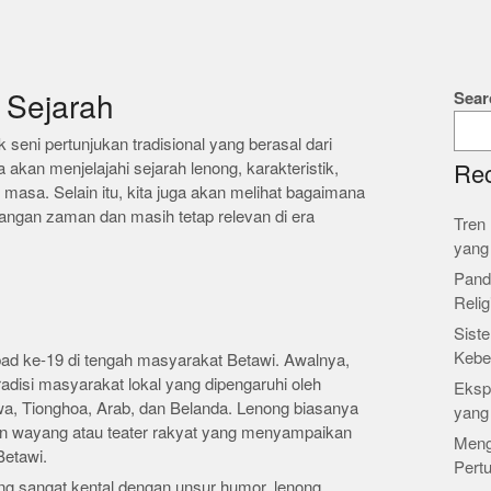
Sear
 Sejarah
seni pertunjukan tradisional yang berasal dari
ta akan menjelajahi sejarah lenong, karakteristik,
Rec
asa. Selain itu, kita juga akan melihat bagaimana
ngan zaman dan masih tetap relevan di era
Tren 
yang
Pand
Relig
Siste
Kebe
ad ke-19 di tengah masyarakat Betawi. Awalnya,
 tradisi masyarakat lokal yang dipengaruhi oleh
Ekspl
wa, Tionghoa, Arab, dan Belanda. Lenong biasanya
yang
an wayang atau teater rakyat yang menyampaikan
Meng
Betawi.
Pert
ng sangat kental dengan unsur humor, lenong