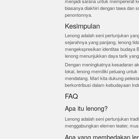
menjadi sarana untuk mempererat k
biasanya diakhiri dengan tawa dan su
penontonnya.
Kesimpulan
Lenong adalah seni pertunjukan yang 
sejarahnya yang panjang, lenong tida
mengekspresikan identitas budaya Be
lenong menunjukkan daya tarik yan
Dengan meningkatnya kesadaran akan
lokal, lenong memiliki peluang untu
mendatang. Mari kita dukung pelestari
berkontribusi dalam kebudayaan Ind
FAQ
Apa itu lenong?
Lenong adalah seni pertunjukan tradi
menggabungkan elemen teater, musi
Apa yang membedakan len