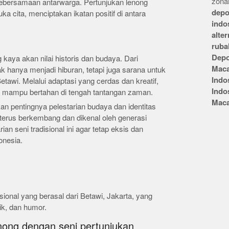
zonai
ebersamaan antarwarga. Pertunjukan lenong
depo
ka cita, menciptakan ikatan positif di antara
indo
alte
ruba
Depo
kaya akan nilai historis dan budaya. Dari
Mac
k hanya menjadi hiburan, tetapi juga sarana untuk
Indo
tawi. Melalui adaptasi yang cerdas dan kreatif,
Indo
g mampu bertahan di tengah tantangan zaman.
Mac
 pentingnya pelestarian budaya dan identitas
k terus berkembang dan dikenal oleh generasi
an seni tradisional ini agar tetap eksis dan
onesia.
sional yang berasal dari Betawi, Jakarta, yang
k, dan humor.
ong dengan seni pertunjukan