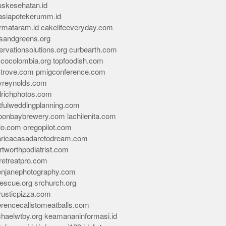
skesehatan.id
asiapotekerumm.id
rmataram.id
cakelifeeveryday.com
sandgreens.org
rvationsolutions.org
curbearth.com
icocolombia.org
topfoodish.com
-trove.com
pmigconference.com
eyreynolds.com
lrichphotos.com
tfulweddingplanning.com
oonbaybrewery.com
lachilenita.com
lo.com
oregopilot.com
aricacasadaretodream.com
tworthpodiatrist.com
retreatpro.com
tenjanephotography.com
rescue.org
srchurch.org
rusticpizza.com
erencecallstomeatballs.com
chaelwtby.org
keamananinformasi.id