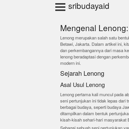
Skip
sribudayaid
to
content
Mengenal Lenong:
Lenong merupakan salah satu bentuk 
Betawi, Jakarta. Dalam artikel ini, ki
dan perkembangannya dari masa ke m
lenong beradaptasi dengan perkemba
modern ini.
Sejarah Lenong
Asal Usul Lenong
Lenong pertama kali muncul pada ab
seni pertunjukan ini tidak lepas dari
berbagai budaya, seperti budaya Ja
ditampilkan dalam bentuk pertunjuk
kisah-kisah sehari-hari masyarakat 
Sebagai sebuah seni pertunjukan ya