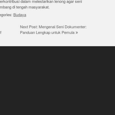
rkontribusi dalam melestarikan lenong agar seni
kembang di tengah masyarakat.
gories:
Budaya
Next Post: Mengenal Seni Dokumenter:
f
Panduan Lengkap untuk Pemula