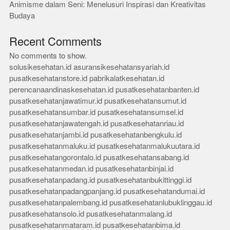
Animisme dalam Seni: Menelusuri Inspirasi dan Kreativitas
Budaya
Recent Comments
No comments to show.
solusikesehatan.id
asuransikesehatansyariah.id
pusatkesehatanstore.id
pabrikalatkesehatan.id
perencanaandinaskesehatan.id
pusatkesehatanbanten.id
pusatkesehatanjawatimur.id
pusatkesehatansumut.id
pusatkesehatansumbar.id
pusatkesehatansumsel.id
pusatkesehatanjawatengah.id
pusatkesehatanriau.id
pusatkesehatanjambi.id
pusatkesehatanbengkulu.id
pusatkesehatanmaluku.id
pusatkesehatanmalukuutara.id
pusatkesehatangorontalo.id
pusatkesehatansabang.id
pusatkesehatanmedan.id
pusatkesehatanbinjai.id
pusatkesehatanpadang.id
pusatkesehatanbukittinggi.id
pusatkesehatanpadangpanjang.id
pusatkesehatandumai.id
pusatkesehatanpalembang.id
pusatkesehatanlubuklinggau.id
pusatkesehatansolo.id
pusatkesehatanmalang.id
pusatkesehatanmataram.id
pusatkesehatanbima.id