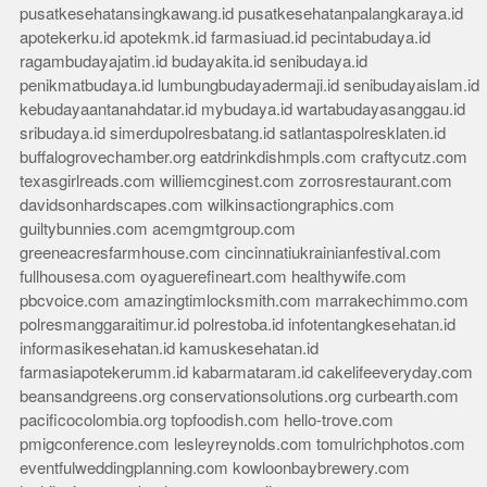
pusatkesehatansingkawang.id
pusatkesehatanpalangkaraya.id
apotekerku.id
apotekmk.id
farmasiuad.id
pecintabudaya.id
ragambudayajatim.id
budayakita.id
senibudaya.id
penikmatbudaya.id
lumbungbudayadermaji.id
senibudayaislam.id
kebudayaantanahdatar.id
mybudaya.id
wartabudayasanggau.id
sribudaya.id
simerdupolresbatang.id
satlantaspolresklaten.id
buffalogrovechamber.org
eatdrinkdishmpls.com
craftycutz.com
texasgirlreads.com
williemcginest.com
zorrosrestaurant.com
davidsonhardscapes.com
wilkinsactiongraphics.com
guiltybunnies.com
acemgmtgroup.com
greeneacresfarmhouse.com
cincinnatiukrainianfestival.com
fullhousesa.com
oyaguerefineart.com
healthywife.com
pbcvoice.com
amazingtimlocksmith.com
marrakechimmo.com
polresmanggaraitimur.id
polrestoba.id
infotentangkesehatan.id
informasikesehatan.id
kamuskesehatan.id
farmasiapotekerumm.id
kabarmataram.id
cakelifeeveryday.com
beansandgreens.org
conservationsolutions.org
curbearth.com
pacificocolombia.org
topfoodish.com
hello-trove.com
pmigconference.com
lesleyreynolds.com
tomulrichphotos.com
eventfulweddingplanning.com
kowloonbaybrewery.com