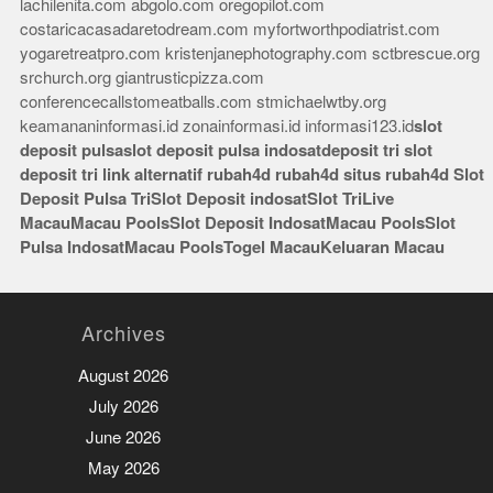
lachilenita.com
abgolo.com
oregopilot.com
costaricacasadaretodream.com
myfortworthpodiatrist.com
yogaretreatpro.com
kristenjanephotography.com
sctbrescue.org
srchurch.org
giantrusticpizza.com
conferencecallstomeatballs.com
stmichaelwtby.org
keamananinformasi.id
zonainformasi.id
informasi123.id
slot
deposit pulsa
slot deposit pulsa indosat
deposit tri
slot
deposit tri
link alternatif rubah4d
rubah4d
situs rubah4d
Slot
Deposit Pulsa Tri
Slot Deposit indosat
Slot Tri
Live
Macau
Macau Pools
Slot Deposit Indosat
Macau Pools
Slot
Pulsa Indosat
Macau Pools
Togel Macau
Keluaran Macau
Archives
August 2026
July 2026
June 2026
May 2026