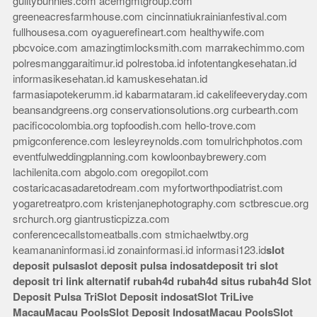
guiltybunnies.com
acemgmtgroup.com
greeneacresfarmhouse.com
cincinnatiukrainianfestival.com
fullhousesa.com
oyaguerefineart.com
healthywife.com
pbcvoice.com
amazingtimlocksmith.com
marrakechimmo.com
polresmanggaraitimur.id
polrestoba.id
infotentangkesehatan.id
informasikesehatan.id
kamuskesehatan.id
farmasiapotekerumm.id
kabarmataram.id
cakelifeeveryday.com
beansandgreens.org
conservationsolutions.org
curbearth.com
pacificocolombia.org
topfoodish.com
hello-trove.com
pmigconference.com
lesleyreynolds.com
tomulrichphotos.com
eventfulweddingplanning.com
kowloonbaybrewery.com
lachilenita.com
abgolo.com
oregopilot.com
costaricacasadaretodream.com
myfortworthpodiatrist.com
yogaretreatpro.com
kristenjanephotography.com
sctbrescue.org
srchurch.org
giantrusticpizza.com
conferencecallstomeatballs.com
stmichaelwtby.org
keamananinformasi.id
zonainformasi.id
informasi123.id
slot
deposit pulsa
slot deposit pulsa indosat
deposit tri
slot
deposit tri
link alternatif rubah4d
rubah4d
situs rubah4d
Slot
Deposit Pulsa Tri
Slot Deposit indosat
Slot Tri
Live
Macau
Macau Pools
Slot Deposit Indosat
Macau Pools
Slot