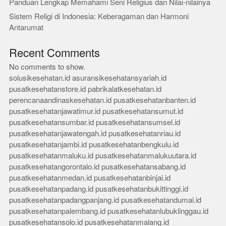
Panduan Lengkap Memahami Seni Religius dan Nilai-nilainya
Sistem Religi di Indonesia: Keberagaman dan Harmoni
Antarumat
Recent Comments
No comments to show.
solusikesehatan.id
asuransikesehatansyariah.id
pusatkesehatanstore.id
pabrikalatkesehatan.id
perencanaandinaskesehatan.id
pusatkesehatanbanten.id
pusatkesehatanjawatimur.id
pusatkesehatansumut.id
pusatkesehatansumbar.id
pusatkesehatansumsel.id
pusatkesehatanjawatengah.id
pusatkesehatanriau.id
pusatkesehatanjambi.id
pusatkesehatanbengkulu.id
pusatkesehatanmaluku.id
pusatkesehatanmalukuutara.id
pusatkesehatangorontalo.id
pusatkesehatansabang.id
pusatkesehatanmedan.id
pusatkesehatanbinjai.id
pusatkesehatanpadang.id
pusatkesehatanbukittinggi.id
pusatkesehatanpadangpanjang.id
pusatkesehatandumai.id
pusatkesehatanpalembang.id
pusatkesehatanlubuklinggau.id
pusatkesehatansolo.id
pusatkesehatanmalang.id