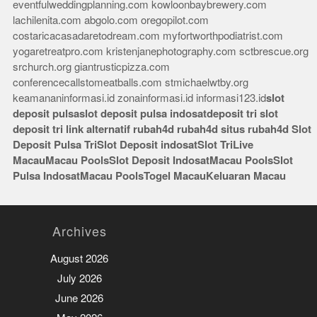
eventfulweddingplanning.com
kowloonbaybrewery.com
lachilenita.com
abgolo.com
oregopilot.com
costaricacasadaretodream.com
myfortworthpodiatrist.com
yogaretreatpro.com
kristenjanephotography.com
sctbrescue.org
srchurch.org
giantrusticpizza.com
conferencecallstomeatballs.com
stmichaelwtby.org
keamananinformasi.id
zonainformasi.id
informasi123.id
slot
deposit pulsa
slot deposit pulsa indosat
deposit tri
slot
deposit tri
link alternatif rubah4d
rubah4d
situs rubah4d
Slot
Deposit Pulsa Tri
Slot Deposit indosat
Slot Tri
Live
Macau
Macau Pools
Slot Deposit Indosat
Macau Pools
Slot
Pulsa Indosat
Macau Pools
Togel Macau
Keluaran Macau
Archives
August 2026
July 2026
June 2026