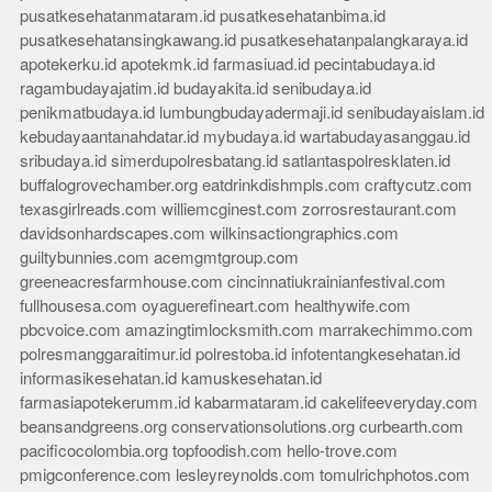
pusatkesehatanmataram.id
pusatkesehatanbima.id
pusatkesehatansingkawang.id
pusatkesehatanpalangkaraya.id
apotekerku.id
apotekmk.id
farmasiuad.id
pecintabudaya.id
ragambudayajatim.id
budayakita.id
senibudaya.id
penikmatbudaya.id
lumbungbudayadermaji.id
senibudayaislam.id
kebudayaantanahdatar.id
mybudaya.id
wartabudayasanggau.id
sribudaya.id
simerdupolresbatang.id
satlantaspolresklaten.id
buffalogrovechamber.org
eatdrinkdishmpls.com
craftycutz.com
texasgirlreads.com
williemcginest.com
zorrosrestaurant.com
davidsonhardscapes.com
wilkinsactiongraphics.com
guiltybunnies.com
acemgmtgroup.com
greeneacresfarmhouse.com
cincinnatiukrainianfestival.com
fullhousesa.com
oyaguerefineart.com
healthywife.com
pbcvoice.com
amazingtimlocksmith.com
marrakechimmo.com
polresmanggaraitimur.id
polrestoba.id
infotentangkesehatan.id
informasikesehatan.id
kamuskesehatan.id
farmasiapotekerumm.id
kabarmataram.id
cakelifeeveryday.com
beansandgreens.org
conservationsolutions.org
curbearth.com
pacificocolombia.org
topfoodish.com
hello-trove.com
pmigconference.com
lesleyreynolds.com
tomulrichphotos.com