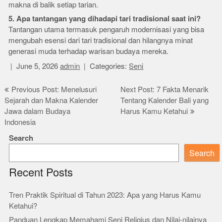
makna di balik setiap tarian.
5. Apa tantangan yang dihadapi tari tradisional saat ini?
Tantangan utama termasuk pengaruh modernisasi yang bisa
mengubah esensi dari tari tradisional dan hilangnya minat
generasi muda terhadap warisan budaya mereka.
June 5, 2026
admin
Categories:
Seni
Post
Previous Post: Menelusuri
Next Post: 7 Fakta Menarik
Sejarah dan Makna Kalender
Tentang Kalender Bali yang
navigation
Jawa dalam Budaya
Harus Kamu Ketahui
Indonesia
Search
Search
Recent Posts
Tren Praktik Spiritual di Tahun 2023: Apa yang Harus Kamu
Ketahui?
Panduan Lengkap Memahami Seni Religius dan Nilai-nilainya