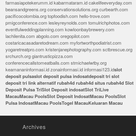
farmasiapotekerumm.id
kabarmataram.id
cakelifeeveryday.com
beansandgreens.org
conservationsolutions.org
curbearth.com
pacificocolombia.org
topfoodish.com
hello-trove.com
pmigconference.com
lesleyreynolds.com
tomulrichphotos.com
eventfulweddingplanning.com
kowloonbaybrewery.com
lachilenita.com
abgolo.com
oregopilot.com
costaricacasadaretodream.com
myfortworthpodiatrist.com
yogaretreatpro.com
kristenjanephotography.com
sctbrescue.org
srchurch.org
giantrusticpizza.com
conferencecallstomeatballs.com
stmichaelwtby.org
keamananinformasi.id
zonainformasi.id
informasi123.id
slot
deposit pulsa
slot deposit pulsa indosat
deposit tri
slot
deposit tri
link alternatif rubah4d
rubah4d
situs rubah4d
Slot
Deposit Pulsa Tri
Slot Deposit indosat
Slot Tri
Live
Macau
Macau Pools
Slot Deposit Indosat
Macau Pools
Slot
Pulsa Indosat
Macau Pools
Togel Macau
Keluaran Macau
Archives