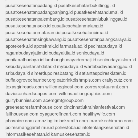
pusatkesehatanpadang.id
pusatkesehatanbukittinggi.id
pusatkesehatanpadangpanjang.id
pusatkesehatandumai.id
pusatkesehatanpalembang.id
pusatkesehatanlubuklinggau.id
pusatkesehatansolo.id
pusatkesehatanmalang.id
pusatkesehatanmataram.id
pusatkesehatanbima.id
pusatkesehatansingkawang.id
pusatkesehatanpalangkaraya.id
apotekerku.id
apotekmk.id
farmasiuad.id
pecintabudaya.id
ragambudayajatim.id
budayakita.id
senibudaya.id
penikmatbudaya.id
lumbungbudayadermaji.id
senibudayaislam.id
kebudayaantanahdatar.id
mybudaya.id
wartabudayasanggau.id
sribudaya.id
simerdupolresbatang.id
satlantaspolresklaten.id
buffalogrovechamber.org
eatdrinkdishmpls.com
craftycutz.com
texasgirlreads.com
williemcginest.com
zorrosrestaurant.com
davidsonhardscapes.com
wilkinsactiongraphics.com
guiltybunnies.com
acemgmtgroup.com
greeneacresfarmhouse.com
cincinnatiukrainianfestival.com
fullhousesa.com
oyaguerefineart.com
healthywife.com
pbcvoice.com
amazingtimlocksmith.com
marrakechimmo.com
polresmanggaraitimur.id
polrestoba.id
infotentangkesehatan.id
informasikesehatan.id
kamuskesehatan.id