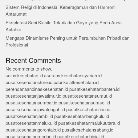
Sistem Religi di Indonesia: Keberagaman dan Harmoni
Antarumat
Eksplorasi Seni Klasik: Teknik dan Gaya yang Perlu Anda
Ketahui
Mengapa Dinamisme Penting untuk Pertumbuhan Pribadi dan
Profesional
Recent Comments
No comments to show.
solusikesehatan.id
asuransikesehatansyariah.id
pusatkesehatanstore.id
pabrikalatkesehatan.id
perencanaandinaskesehatan.id
pusatkesehatanbanten.id
pusatkesehatanjawatimur.id
pusatkesehatansumut.id
pusatkesehatansumbar.id
pusatkesehatansumsel.id
pusatkesehatanjawatengah.id
pusatkesehatanriau.id
pusatkesehatanjambi.id
pusatkesehatanbengkulu.id
pusatkesehatanmaluku.id
pusatkesehatanmalukuutara.id
pusatkesehatangorontalo.id
pusatkesehatansabang.id
pusatkesehatanmedan.id
pusatkesehatanbinjai.id