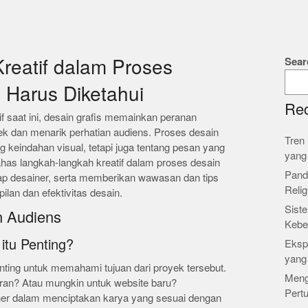
Sear
reatif dalam Proses
 Harus Diketahui
Rec
 saat ini, desain grafis memainkan peranan
k dan menarik perhatian audiens. Proses desain
Tren 
ng keindahan visual, tetapi juga tentang pesan yang
yang
has langkah-langkah kreatif dalam proses desain
Pand
tiap desainer, serta memberikan wawasan dan tips
Relig
lan dan efektivitas desain.
Siste
n Audiens
Kebe
tu Penting?
Ekspl
yang
ting untuk memahami tujuan dari proyek tersebut.
Meng
an? Atau mungkin untuk website baru?
Pert
er dalam menciptakan karya yang sesuai dengan