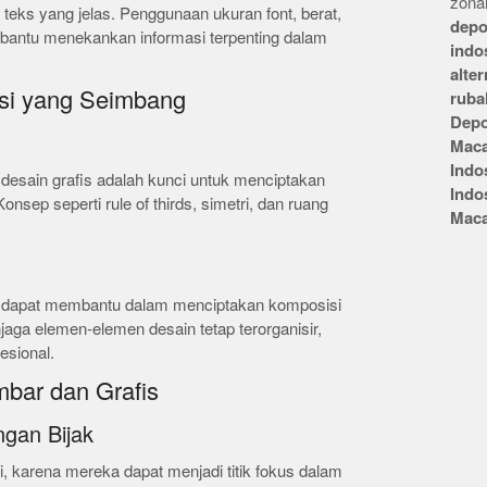
zonai
i teks yang jelas. Penggunaan ukuran font, berat,
depo
antu menekankan informasi terpenting dalam
indo
alte
si yang Seimbang
ruba
Depo
Mac
Indo
esain grafis adalah kunci untuk menciptakan
Indo
sep seperti rule of thirds, simetri, dan ruang
Mac
 dapat membantu dalam menciptakan komposisi
ga elemen-elemen desain tetap terorganisir,
fesional.
mbar dan Grafis
gan Bijak
i, karena mereka dapat menjadi titik fokus dalam