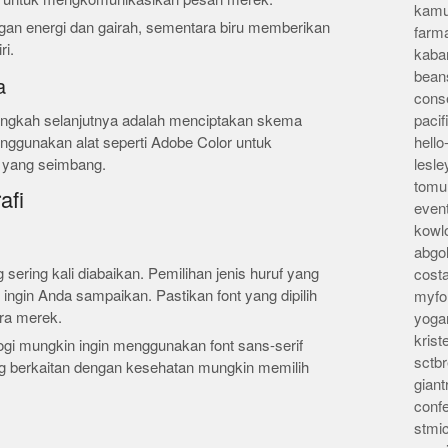
kamu
gan energi dan gairah, sementara biru memberikan
farm
ri.
kaba
bean
a
conse
ngkah selanjutnya adalah menciptakan skema
pacif
ggunakan alat seperti Adobe Color untuk
hello
 yang seimbang.
lesl
tomu
afi
even
kowl
abgo
 sering kali diabaikan. Pemilihan jenis huruf yang
cost
ngin Anda sampaikan. Pastikan font yang dipilih
myfor
ra merek.
yoga
kris
gi mungkin ingin menggunakan font sans-serif
sctb
 berkaitan dengan kesehatan mungkin memilih
giant
conf
stmi