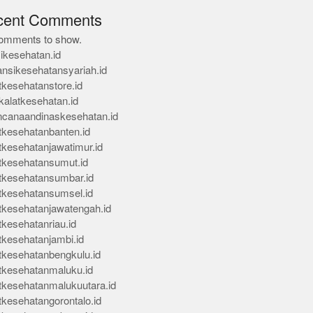
cent Comments
omments to show.
ikesehatan.id
ansikesehatansyariah.id
tkesehatanstore.id
kalatkesehatan.id
ncanaandinaskesehatan.id
tkesehatanbanten.id
tkesehatanjawatimur.id
tkesehatansumut.id
tkesehatansumbar.id
tkesehatansumsel.id
tkesehatanjawatengah.id
tkesehatanriau.id
tkesehatanjambi.id
tkesehatanbengkulu.id
tkesehatanmaluku.id
tkesehatanmalukuutara.id
tkesehatangorontalo.id