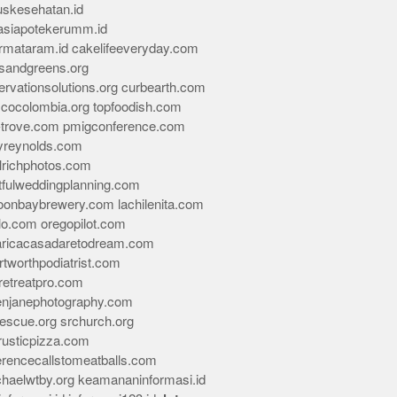
skesehatan.id
asiapotekerumm.id
rmataram.id
cakelifeeveryday.com
sandgreens.org
rvationsolutions.org
curbearth.com
icocolombia.org
topfoodish.com
-trove.com
pmigconference.com
eyreynolds.com
lrichphotos.com
tfulweddingplanning.com
oonbaybrewery.com
lachilenita.com
lo.com
oregopilot.com
aricacasadaretodream.com
tworthpodiatrist.com
retreatpro.com
tenjanephotography.com
rescue.org
srchurch.org
rusticpizza.com
erencecallstomeatballs.com
chaelwtby.org
keamananinformasi.id