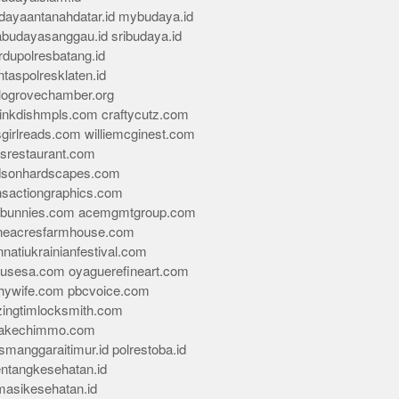
dayaantanahdatar.id
mybudaya.id
abudayasanggau.id
sribudaya.id
rdupolresbatang.id
ntaspolresklaten.id
alogrovechamber.org
rinkdishmpls.com
craftycutz.com
sgirlreads.com
williemcginest.com
osrestaurant.com
dsonhardscapes.com
insactiongraphics.com
tybunnies.com
acemgmtgroup.com
neacresfarmhouse.com
nnatiukrainianfestival.com
housesa.com
oyaguerefineart.com
thywife.com
pbcvoice.com
ingtimlocksmith.com
akechimmo.com
smanggaraitimur.id
polrestoba.id
entangkesehatan.id
rmasikesehatan.id