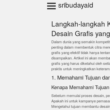
Skip
sribudayaid
to
content
Langkah-langkah K
Desain Grafis yang
Dalam dunia yang semakin kompetitif
penting dalam membentuk citra mere
grafis yang efektif tidak hanya tenta
disampaikan. Artikel ini akan memba
grafis yang harus diketahui oleh se
praktis untuk meningkatkan keterampi
1. Memahami Tujuan da
Kenapa Memahami Tujuan i
Sebelum memulai proses desain, pen
Apakah ini untuk kampanye pemasar
Mengetahui tujuan membantu desain