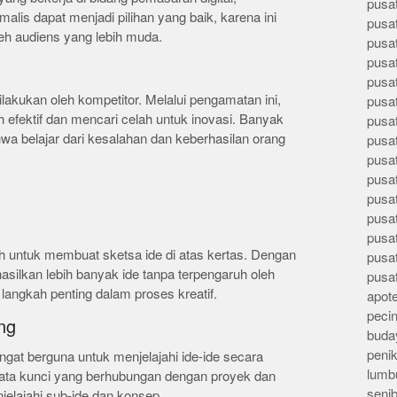
pusa
lis dapat menjadi pilihan yang baik, karena ini
pusa
leh audiens yang lebih muda.
pusat
pusa
pusat
ilakukan oleh kompetitor. Melalui pengamatan ini,
pusa
 efektif dan mencari celah untuk inovasi. Banyak
pusa
a belajar dari kesalahan dan keberhasilan orang
pusa
pusa
pusa
pusa
pusa
pusa
lah untuk membuat sketsa ide di atas kertas. Dengan
pusa
ilkan lebih banyak ide tanpa terpengaruh oleh
pusa
h langkah penting dalam proses kreatif.
apote
peci
ng
buday
peni
gat berguna untuk menjelajahi ide-ide secara
lumb
 kata kunci yang berhubungan dengan proyek dan
seni
elajahi sub-ide dan konsep.