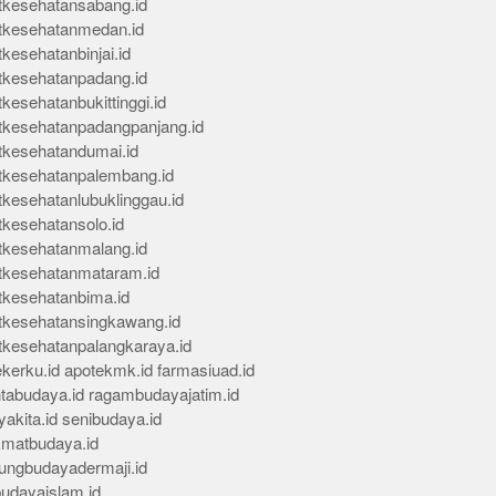
tkesehatansabang.id
tkesehatanmedan.id
kesehatanbinjai.id
tkesehatanpadang.id
kesehatanbukittinggi.id
tkesehatanpadangpanjang.id
tkesehatandumai.id
tkesehatanpalembang.id
tkesehatanlubuklinggau.id
tkesehatansolo.id
tkesehatanmalang.id
tkesehatanmataram.id
tkesehatanbima.id
tkesehatansingkawang.id
tkesehatanpalangkaraya.id
kerku.id
apotekmk.id
farmasiuad.id
ntabudaya.id
ragambudayajatim.id
akita.id
senibudaya.id
kmatbudaya.id
ungbudayadermaji.id
budayaislam.id