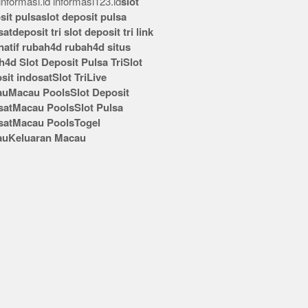
nformasi.id
informasi123.id
slot
sit pulsa
slot deposit pulsa
sat
deposit tri
slot deposit tri
link
rnatif rubah4d
rubah4d
situs
h4d
Slot Deposit Pulsa Tri
Slot
sit indosat
Slot Tri
Live
au
Macau Pools
Slot Deposit
sat
Macau Pools
Slot Pulsa
sat
Macau Pools
Togel
au
Keluaran Macau