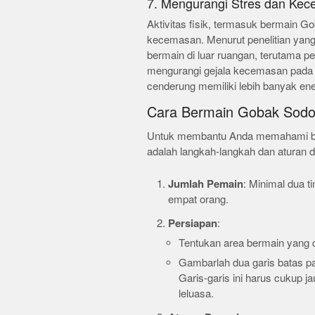
7. Mengurangi Stres dan Ke
Aktivitas fisik, termasuk bermain 
kecemasan. Menurut penelitian yang d
bermain di luar ruangan, terutama p
mengurangi gejala kecemasan pada a
cenderung memiliki lebih banyak ener
Cara Bermain Gobak Sodo
Untuk membantu Anda memahami bag
adalah langkah-langkah dan aturan da
Jumlah Pemain
: Minimal dua t
empat orang.
Persiapan
:
Tentukan area bermain yang c
Gambarlah dua garis batas p
Garis-garis ini harus cukup 
leluasa.