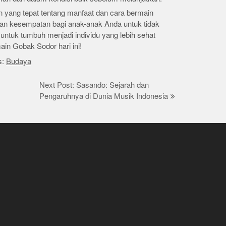
ang tepat tentang manfaat dan cara bermain
n kesempatan bagi anak-anak Anda untuk tidak
untuk tumbuh menjadi individu yang lebih sehat
ain Gobak Sodor hari ini!
s:
Budaya
Next Post: Sasando: Sejarah dan
Pengaruhnya di Dunia Musik Indonesia