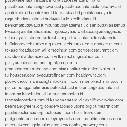
pusatkesehatanmataram.id
pusatkesehatanbima.id
pusatkesehatansingkawang.id
pusatkesehatanpalangkaraya.id
apotekerku.id
apotekmk.id
farmasiuad.id
pecintabudaya.id
ragambudayajatim.id
budayakita.id
senibudaya.id
penikmatbudaya.id
lumbungbudayadermaji.id
senibudayaislam.id
kebudayaantanahdatar.id
mybudaya.id
wartabudayasanggau.id
sribudaya.id
simerdupolresbatang.id
satlantaspolresklaten.id
buffalogrovechamber.org
eatdrinkdishmpls.com
craftycutz.com
texasgirlreads.com
williemcginest.com
zorrosrestaurant.com
davidsonhardscapes.com
wilkinsactiongraphics.com
guiltybunnies.com
acemgmtgroup.com
greeneacresfarmhouse.com
cincinnatiukrainianfestival.com
fullhousesa.com
oyaguerefineart.com
healthywife.com
pbcvoice.com
amazingtimlocksmith.com
marrakechimmo.com
polresmanggaraitimur.id
polrestoba.id
infotentangkesehatan.id
informasikesehatan.id
kamuskesehatan.id
farmasiapotekerumm.id
kabarmataram.id
cakelifeeveryday.com
beansandgreens.org
conservationsolutions.org
curbearth.com
pacificocolombia.org
topfoodish.com
hello-trove.com
pmigconference.com
lesleyreynolds.com
tomulrichphotos.com
eventfulweddingplanning.com
kowloonbaybrewery.com