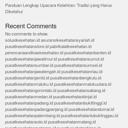
Panduan Lengkap Upacara Kelahiran: Tradisi yang Harus
Diketahui
Recent Comments
No comments to show.
solusikesehatan.id
asuransikesehatansyariah.id
pusatkesehatanstore.id
pabrikalatkesehatan.id
perencanaandinaskesehatan.id
pusatkesehatanbanten.id
pusatkesehatanjawatimur.id
pusatkesehatansumut.id
pusatkesehatansumbar.id
pusatkesehatansumsel.id
pusatkesehatanjawatengah.id
pusatkesehatanriau.id
pusatkesehatanjambi.id
pusatkesehatanbengkulu.id
pusatkesehatanmaluku.id
pusatkesehatanmalukuutara.id
pusatkesehatangorontalo.id
pusatkesehatansabang.id
pusatkesehatanmedan.id
pusatkesehatanbinjai.id
pusatkesehatanpadang.id
pusatkesehatanbukittinggi.id
pusatkesehatanpadangpanjang.id
pusatkesehatandumai.id
pusatkesehatanpalembang.id
pusatkesehatanlubuklinggau.id
pusatkesehatansolo.id
pusatkesehatanmalang.id