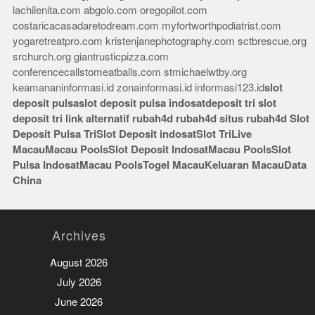
lachilenita.com
abgolo.com
oregopilot.com
costaricacasadaretodream.com
myfortworthpodiatrist.com
yogaretreatpro.com
kristenjanephotography.com
sctbrescue.org
srchurch.org
giantrusticpizza.com
conferencecallstomeatballs.com
stmichaelwtby.org
keamananinformasi.id
zonainformasi.id
informasi123.id
slot
deposit pulsa
slot deposit pulsa indosat
deposit tri
slot
deposit tri
link alternatif rubah4d
rubah4d
situs rubah4d
Slot
Deposit Pulsa Tri
Slot Deposit indosat
Slot Tri
Live
Macau
Macau Pools
Slot Deposit Indosat
Macau Pools
Slot
Pulsa Indosat
Macau Pools
Togel Macau
Keluaran Macau
Data
China
Archives
August 2026
July 2026
June 2026