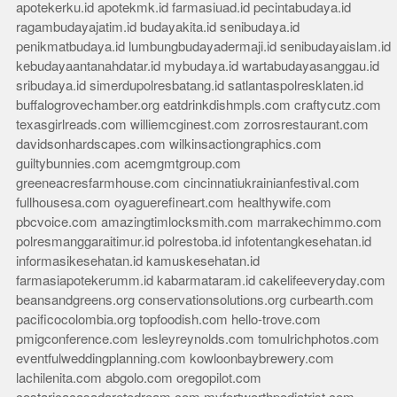
apotekerku.id
apotekmk.id
farmasiuad.id
pecintabudaya.id
ragambudayajatim.id
budayakita.id
senibudaya.id
penikmatbudaya.id
lumbungbudayadermaji.id
senibudayaislam.id
kebudayaantanahdatar.id
mybudaya.id
wartabudayasanggau.id
sribudaya.id
simerdupolresbatang.id
satlantaspolresklaten.id
buffalogrovechamber.org
eatdrinkdishmpls.com
craftycutz.com
texasgirlreads.com
williemcginest.com
zorrosrestaurant.com
davidsonhardscapes.com
wilkinsactiongraphics.com
guiltybunnies.com
acemgmtgroup.com
greeneacresfarmhouse.com
cincinnatiukrainianfestival.com
fullhousesa.com
oyaguerefineart.com
healthywife.com
pbcvoice.com
amazingtimlocksmith.com
marrakechimmo.com
polresmanggaraitimur.id
polrestoba.id
infotentangkesehatan.id
informasikesehatan.id
kamuskesehatan.id
farmasiapotekerumm.id
kabarmataram.id
cakelifeeveryday.com
beansandgreens.org
conservationsolutions.org
curbearth.com
pacificocolombia.org
topfoodish.com
hello-trove.com
pmigconference.com
lesleyreynolds.com
tomulrichphotos.com
eventfulweddingplanning.com
kowloonbaybrewery.com
lachilenita.com
abgolo.com
oregopilot.com