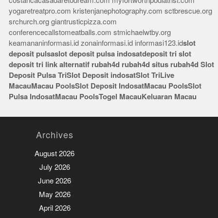
costaricacasadaretodream.com
myfortworthpodiatrist.com
yogaretreatpro.com
kristenjanephotography.com
sctbrescue.org
srchurch.org
giantrusticpizza.com
conferencecallstomeatballs.com
stmichaelwtby.org
keamananinformasi.id
zonainformasi.id
informasi123.id
slot
deposit pulsa
slot deposit pulsa indosat
deposit tri
slot
deposit tri
link alternatif rubah4d
rubah4d
situs rubah4d
Slot
Deposit Pulsa Tri
Slot Deposit indosat
Slot Tri
Live
Macau
Macau Pools
Slot Deposit Indosat
Macau Pools
Slot
Pulsa Indosat
Macau Pools
Togel Macau
Keluaran Macau
Archives
August 2026
July 2026
June 2026
May 2026
April 2026