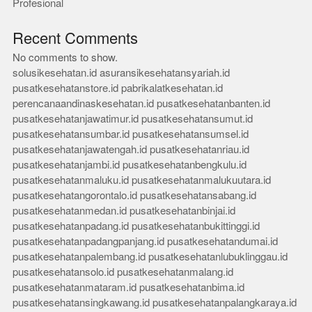
Profesional
Recent Comments
No comments to show.
solusikesehatan.id
asuransikesehatansyariah.id
pusatkesehatanstore.id
pabrikalatkesehatan.id
perencanaandinaskesehatan.id
pusatkesehatanbanten.id
pusatkesehatanjawatimur.id
pusatkesehatansumut.id
pusatkesehatansumbar.id
pusatkesehatansumsel.id
pusatkesehatanjawatengah.id
pusatkesehatanriau.id
pusatkesehatanjambi.id
pusatkesehatanbengkulu.id
pusatkesehatanmaluku.id
pusatkesehatanmalukuutara.id
pusatkesehatangorontalo.id
pusatkesehatansabang.id
pusatkesehatanmedan.id
pusatkesehatanbinjai.id
pusatkesehatanpadang.id
pusatkesehatanbukittinggi.id
pusatkesehatanpadangpanjang.id
pusatkesehatandumai.id
pusatkesehatanpalembang.id
pusatkesehatanlubuklinggau.id
pusatkesehatansolo.id
pusatkesehatanmalang.id
pusatkesehatanmataram.id
pusatkesehatanbima.id
pusatkesehatansingkawang.id
pusatkesehatanpalangkaraya.id