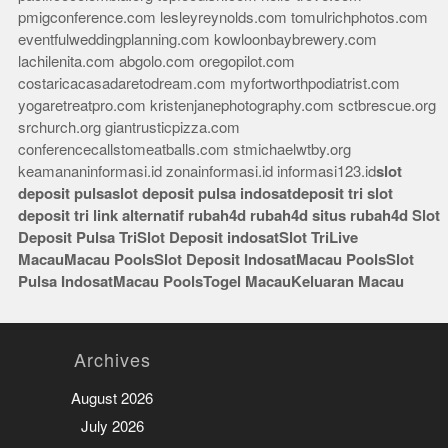
pmigconference.com
lesleyreynolds.com
tomulrichphotos.com
eventfulweddingplanning.com
kowloonbaybrewery.com
lachilenita.com
abgolo.com
oregopilot.com
costaricacasadaretodream.com
myfortworthpodiatrist.com
yogaretreatpro.com
kristenjanephotography.com
sctbrescue.org
srchurch.org
giantrusticpizza.com
conferencecallstomeatballs.com
stmichaelwtby.org
keamananinformasi.id
zonainformasi.id
informasi123.id
slot
deposit pulsa
slot deposit pulsa indosat
deposit tri
slot
deposit tri
link alternatif rubah4d
rubah4d
situs rubah4d
Slot
Deposit Pulsa Tri
Slot Deposit indosat
Slot Tri
Live
Macau
Macau Pools
Slot Deposit Indosat
Macau Pools
Slot
Pulsa Indosat
Macau Pools
Togel Macau
Keluaran Macau
Archives
August 2026
July 2026