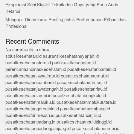
Eksplorasi Seni Klasik: Teknik dan Gaya yang Perlu Anda
Ketahui
Mengapa Dinamisme Penting untuk Pertumbuhan Pribadi dan
Profesional
Recent Comments
No comments to show.
solusikesehatan.id
asuransikesehatansyariah.id
pusatkesehatanstore.id
pabrikalatkesehatan.id
perencanaandinaskesehatan.id
pusatkesehatanbanten.id
pusatkesehatanjawatimur.id
pusatkesehatansumut.id
pusatkesehatansumbar.id
pusatkesehatansumsel.id
pusatkesehatanjawatengah.id
pusatkesehatanriau.id
pusatkesehatanjambi.id
pusatkesehatanbengkulu.id
pusatkesehatanmaluku.id
pusatkesehatanmalukuutara.id
pusatkesehatangorontalo.id
pusatkesehatansabang.id
pusatkesehatanmedan.id
pusatkesehatanbinjai.id
pusatkesehatanpadang.id
pusatkesehatanbukittinggi.id
pusatkesehatanpadangpanjang.id
pusatkesehatandumai.id