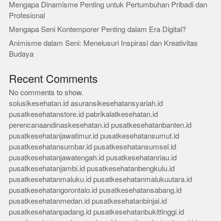
Mengapa Dinamisme Penting untuk Pertumbuhan Pribadi dan
Profesional
Mengapa Seni Kontemporer Penting dalam Era Digital?
Animisme dalam Seni: Menelusuri Inspirasi dan Kreativitas
Budaya
Recent Comments
No comments to show.
solusikesehatan.id
asuransikesehatansyariah.id
pusatkesehatanstore.id
pabrikalatkesehatan.id
perencanaandinaskesehatan.id
pusatkesehatanbanten.id
pusatkesehatanjawatimur.id
pusatkesehatansumut.id
pusatkesehatansumbar.id
pusatkesehatansumsel.id
pusatkesehatanjawatengah.id
pusatkesehatanriau.id
pusatkesehatanjambi.id
pusatkesehatanbengkulu.id
pusatkesehatanmaluku.id
pusatkesehatanmalukuutara.id
pusatkesehatangorontalo.id
pusatkesehatansabang.id
pusatkesehatanmedan.id
pusatkesehatanbinjai.id
pusatkesehatanpadang.id
pusatkesehatanbukittinggi.id