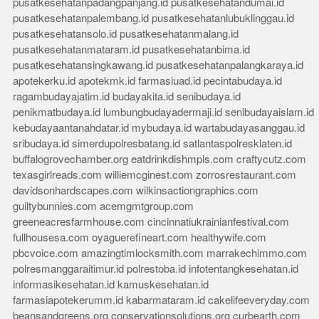
pusatkesehatanpadangpanjang.id
pusatkesehatandumai.id
pusatkesehatanpalembang.id
pusatkesehatanlubuklinggau.id
pusatkesehatansolo.id
pusatkesehatanmalang.id
pusatkesehatanmataram.id
pusatkesehatanbima.id
pusatkesehatansingkawang.id
pusatkesehatanpalangkaraya.id
apotekerku.id
apotekmk.id
farmasiuad.id
pecintabudaya.id
ragambudayajatim.id
budayakita.id
senibudaya.id
penikmatbudaya.id
lumbungbudayadermaji.id
senibudayaislam.id
kebudayaantanahdatar.id
mybudaya.id
wartabudayasanggau.id
sribudaya.id
simerdupolresbatang.id
satlantaspolresklaten.id
buffalogrovechamber.org
eatdrinkdishmpls.com
craftycutz.com
texasgirlreads.com
williemcginest.com
zorrosrestaurant.com
davidsonhardscapes.com
wilkinsactiongraphics.com
guiltybunnies.com
acemgmtgroup.com
greeneacresfarmhouse.com
cincinnatiukrainianfestival.com
fullhousesa.com
oyaguerefineart.com
healthywife.com
pbcvoice.com
amazingtimlocksmith.com
marrakechimmo.com
polresmanggaraitimur.id
polrestoba.id
infotentangkesehatan.id
informasikesehatan.id
kamuskesehatan.id
farmasiapotekerumm.id
kabarmataram.id
cakelifeeveryday.com
beansandgreens.org
conservationsolutions.org
curbearth.com