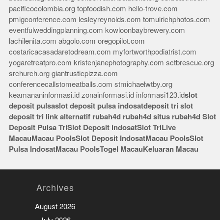
pacificocolombia.org
topfoodish.com
hello-trove.com
pmigconference.com
lesleyreynolds.com
tomulrichphotos.com
eventfulweddingplanning.com
kowloonbaybrewery.com
lachilenita.com
abgolo.com
oregopilot.com
costaricacasadaretodream.com
myfortworthpodiatrist.com
yogaretreatpro.com
kristenjanephotography.com
sctbrescue.org
srchurch.org
giantrusticpizza.com
conferencecallstomeatballs.com
stmichaelwtby.org
keamananinformasi.id
zonainformasi.id
informasi123.id
slot
deposit pulsa
slot deposit pulsa indosat
deposit tri
slot
deposit tri
link alternatif rubah4d
rubah4d
situs rubah4d
Slot
Deposit Pulsa Tri
Slot Deposit indosat
Slot Tri
Live
Macau
Macau Pools
Slot Deposit Indosat
Macau Pools
Slot
Pulsa Indosat
Macau Pools
Togel Macau
Keluaran Macau
Archives
August 2026