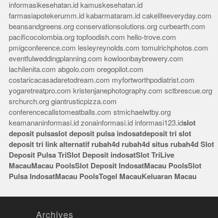
informasikesehatan.id
kamuskesehatan.id
farmasiapotekerumm.id
kabarmataram.id
cakelifeeveryday.com
beansandgreens.org
conservationsolutions.org
curbearth.com
pacificocolombia.org
topfoodish.com
hello-trove.com
pmigconference.com
lesleyreynolds.com
tomulrichphotos.com
eventfulweddingplanning.com
kowloonbaybrewery.com
lachilenita.com
abgolo.com
oregopilot.com
costaricacasadaretodream.com
myfortworthpodiatrist.com
yogaretreatpro.com
kristenjanephotography.com
sctbrescue.org
srchurch.org
giantrusticpizza.com
conferencecallstomeatballs.com
stmichaelwtby.org
keamananinformasi.id
zonainformasi.id
informasi123.id
slot
deposit pulsa
slot deposit pulsa indosat
deposit tri
slot
deposit tri
link alternatif rubah4d
rubah4d
situs rubah4d
Slot
Deposit Pulsa Tri
Slot Deposit indosat
Slot Tri
Live
Macau
Macau Pools
Slot Deposit Indosat
Macau Pools
Slot
Pulsa Indosat
Macau Pools
Togel Macau
Keluaran Macau
Archives