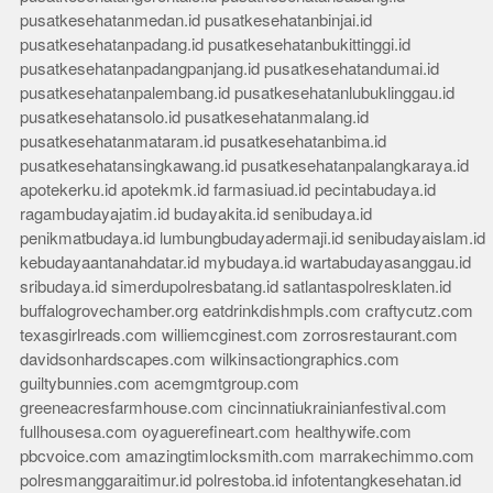
pusatkesehatanmedan.id
pusatkesehatanbinjai.id
pusatkesehatanpadang.id
pusatkesehatanbukittinggi.id
pusatkesehatanpadangpanjang.id
pusatkesehatandumai.id
pusatkesehatanpalembang.id
pusatkesehatanlubuklinggau.id
pusatkesehatansolo.id
pusatkesehatanmalang.id
pusatkesehatanmataram.id
pusatkesehatanbima.id
pusatkesehatansingkawang.id
pusatkesehatanpalangkaraya.id
apotekerku.id
apotekmk.id
farmasiuad.id
pecintabudaya.id
ragambudayajatim.id
budayakita.id
senibudaya.id
penikmatbudaya.id
lumbungbudayadermaji.id
senibudayaislam.id
kebudayaantanahdatar.id
mybudaya.id
wartabudayasanggau.id
sribudaya.id
simerdupolresbatang.id
satlantaspolresklaten.id
buffalogrovechamber.org
eatdrinkdishmpls.com
craftycutz.com
texasgirlreads.com
williemcginest.com
zorrosrestaurant.com
davidsonhardscapes.com
wilkinsactiongraphics.com
guiltybunnies.com
acemgmtgroup.com
greeneacresfarmhouse.com
cincinnatiukrainianfestival.com
fullhousesa.com
oyaguerefineart.com
healthywife.com
pbcvoice.com
amazingtimlocksmith.com
marrakechimmo.com
polresmanggaraitimur.id
polrestoba.id
infotentangkesehatan.id