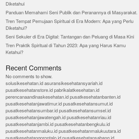
Diketahui
Panduan Memahami Seni Publik dan Peranannya di Masyarakat.
Tren Tempat Pemujaan Spiritual di Era Modern: Apa yang Perlu
Diketahui?
Seni Sekuler di Era Digital: Tantangan dan Peluang di Masa Kini
Tren Praktik Spiritual di Tahun 2023: Apa yang Harus Kamu
Ketahui?
Recent Comments
No comments to show.
solusikesehatan.id
asuransikesehatansyariah.id
pusatkesehatanstore.id
pabrikalatkesehatan.id
perencanaandinaskesehatan.id
pusatkesehatanbanten.id
pusatkesehatanjawatimur.id
pusatkesehatansumut.id
pusatkesehatansumbar.id
pusatkesehatansumsel.id
pusatkesehatanjawatengah.id
pusatkesehatanriau.id
pusatkesehatanjambi.id
pusatkesehatanbengkulu.id
pusatkesehatanmaluku.id
pusatkesehatanmalukuutara.id
pusatkesehatangorontalo.id
pusatkesehatansabang.id