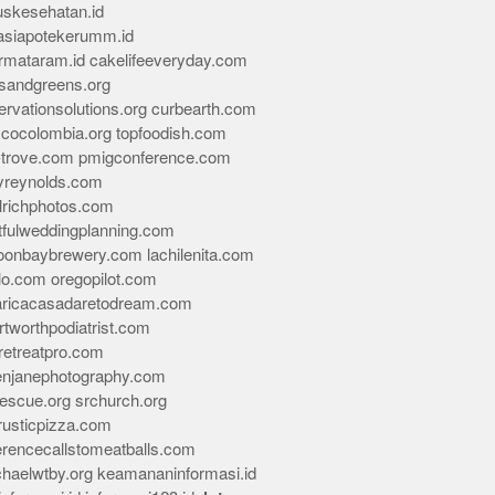
skesehatan.id
asiapotekerumm.id
rmataram.id
cakelifeeveryday.com
sandgreens.org
rvationsolutions.org
curbearth.com
icocolombia.org
topfoodish.com
-trove.com
pmigconference.com
eyreynolds.com
lrichphotos.com
tfulweddingplanning.com
oonbaybrewery.com
lachilenita.com
lo.com
oregopilot.com
aricacasadaretodream.com
tworthpodiatrist.com
retreatpro.com
tenjanephotography.com
rescue.org
srchurch.org
rusticpizza.com
erencecallstomeatballs.com
chaelwtby.org
keamananinformasi.id