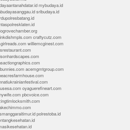
dayaantanahdatar.id
mybudaya.id
abudayasanggau.id
sribudaya.id
rdupolresbatang.id
ntaspolresklaten.id
alogrovechamber.org
rinkdishmpls.com
craftycutz.com
sgirlreads.com
williemcginest.com
osrestaurant.com
dsonhardscapes.com
insactiongraphics.com
tybunnies.com
acemgmtgroup.com
neacresfarmhouse.com
nnatiukrainianfestival.com
housesa.com
oyaguerefineart.com
thywife.com
pbcvoice.com
ingtimlocksmith.com
akechimmo.com
smanggaraitimur.id
polrestoba.id
entangkesehatan.id
rmasikesehatan.id