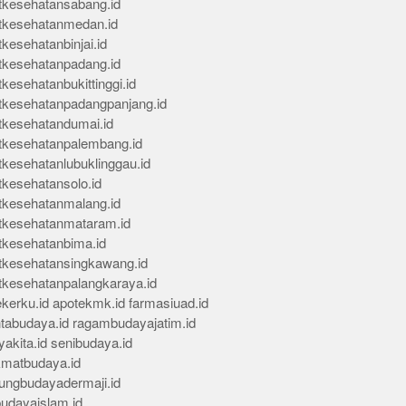
tkesehatansabang.id
tkesehatanmedan.id
kesehatanbinjai.id
tkesehatanpadang.id
kesehatanbukittinggi.id
tkesehatanpadangpanjang.id
tkesehatandumai.id
tkesehatanpalembang.id
tkesehatanlubuklinggau.id
tkesehatansolo.id
tkesehatanmalang.id
tkesehatanmataram.id
tkesehatanbima.id
tkesehatansingkawang.id
tkesehatanpalangkaraya.id
kerku.id
apotekmk.id
farmasiuad.id
ntabudaya.id
ragambudayajatim.id
akita.id
senibudaya.id
kmatbudaya.id
ungbudayadermaji.id
budayaislam.id