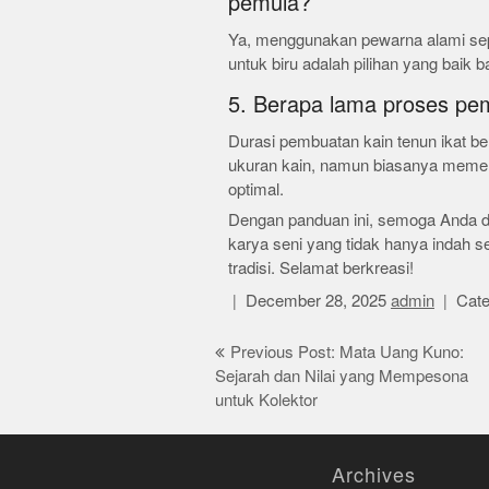
pemula?
Ya, menggunakan pewarna alami sepe
untuk biru adalah pilihan yang baik b
5. Berapa lama proses pem
Durasi pembuatan kain tenun ikat be
ukuran kain, namun biasanya memerl
optimal.
Dengan panduan ini, semoga Anda 
karya seni yang tidak hanya indah s
tradisi. Selamat berkreasi!
December 28, 2025
admin
Cate
Post
Previous Post: Mata Uang Kuno:
Sejarah dan Nilai yang Mempesona
navigation
untuk Kolektor
Archives