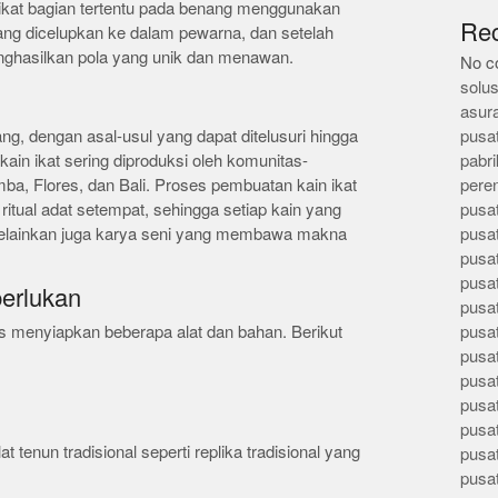
ikat bagian tertentu pada benang menggunakan
Re
nang dicelupkan ke dalam pewarna, dan setelah
enghasilkan pola yang unik dan menawan.
No c
solus
asur
ang, dengan asal-usul yang dapat ditelusuri hingga
pusa
 kain ikat sering diproduksi oleh komunitas-
pabri
mba, Flores, dan Bali. Proses pembuatan kain ikat
pere
ritual adat setempat, sehingga setiap kain yang
pusa
melainkan juga karya seni yang membawa makna
pusa
pusa
pusa
perlukan
pusa
 menyiapkan beberapa alat dan bahan. Berikut
pusa
pusa
pusa
pusa
pusa
at tenun tradisional seperti replika tradisional yang
pusa
pusa