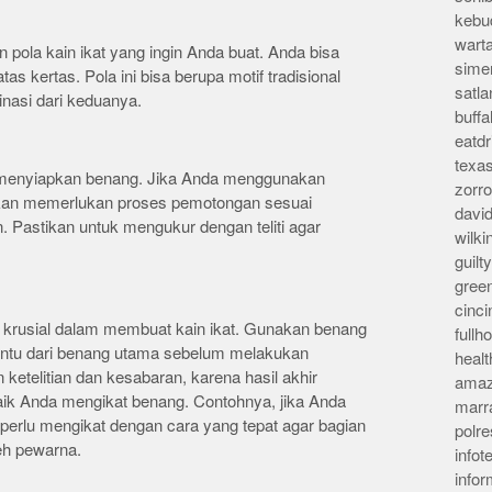
kebu
wart
pola kain ikat yang ingin Anda buat. Anda bisa
sime
as kertas. Pola ini bisa berupa motif tradisional
satla
inasi dari keduanya.
buff
eatd
texa
lu menyiapkan benang. Jika Anda menggunakan
zorr
akan memerlukan proses pemotongan sesuai
davi
. Pastikan untuk mengukur dengan teliti agar
wilk
guil
gree
cinci
g krusial dalam membuat kain ikat. Gunakan benang
full
tentu dari benang utama sebelum melakukan
heal
etelitian dan kesabaran, karena hasil akhir
amaz
ik Anda mengikat benang. Contohnya, jika Anda
marr
perlu mengikat dengan cara yang tepat agar bagian
polre
leh pewarna.
infot
info