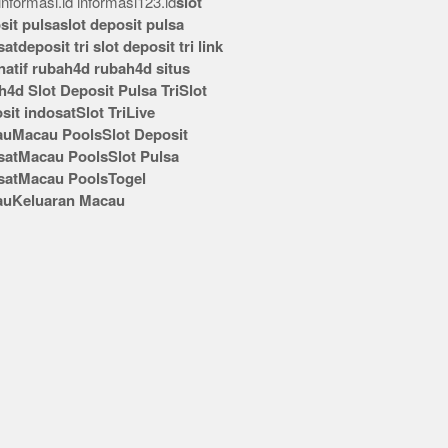
nformasi.id
informasi123.id
slot
sit pulsa
slot deposit pulsa
sat
deposit tri
slot deposit tri
link
rnatif rubah4d
rubah4d
situs
h4d
Slot Deposit Pulsa Tri
Slot
sit indosat
Slot Tri
Live
au
Macau Pools
Slot Deposit
sat
Macau Pools
Slot Pulsa
sat
Macau Pools
Togel
au
Keluaran Macau