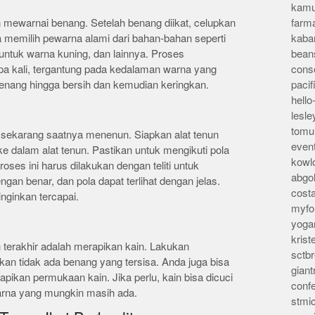
kamu
mewarnai benang. Setelah benang diikat, celupkan
farm
 memilih pewarna alami dari bahan-bahan seperti
kaba
 untuk warna kuning, dan lainnya. Proses
bean
apa kali, tergantung pada kedalaman warna yang
conse
s benang hingga bersih dan kemudian keringkan.
pacif
hello
lesl
tomu
 sekarang saatnya menenun. Siapkan alat tenun
even
dalam alat tenun. Pastikan untuk mengikuti pola
kowl
ses ini harus dilakukan dengan teliti untuk
abgo
gan benar, dan pola dapat terlihat dengan jelas.
cost
inginkan tercapai.
myfor
yoga
kris
h terakhir adalah merapikan kain. Lakukan
sctb
kan tidak ada benang yang tersisa. Anda juga bisa
giant
pikan permukaan kain. Jika perlu, kain bisa dicuci
conf
arna yang mungkin masih ada.
stmi