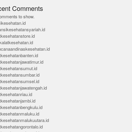
cent Comments
omments to show.
ikesehatan.id
ansikesehatansyariah.id
tkesehatanstore.id
kalatkesehatan.id
ncanaandinaskesehatan.id
tkesehatanbanten.id
tkesehatanjawatimur.id
tkesehatansumut.id
tkesehatansumbar.id
tkesehatansumsel.id
tkesehatanjawatengah.id
tkesehatanriau.id
tkesehatanjambi.id
tkesehatanbengkulu.id
tkesehatanmaluku.id
tkesehatanmalukuutara.id
tkesehatangorontalo.id