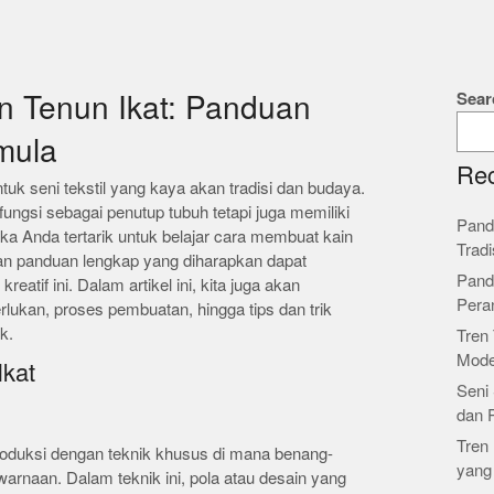
Sear
n Tenun Ikat: Panduan
mula
Rec
ntuk seni tekstil yang kaya akan tradisi dan budaya.
rfungsi sebagai penutup tubuh tetapi juga memiliki
Pand
 Jika Anda tertarik untuk belajar cara membuat kain
Tradi
ikan panduan lengkap yang diharapkan dapat
Pand
atif ini. Dalam artikel ini, kita juga akan
Pera
lukan, proses pembuatan, hingga tips dan trik
k.
Tren 
Mode
Ikat
Seni 
dan 
Tren 
produksi dengan teknik khusus di mana benang-
yang
arnaan. Dalam teknik ini, pola atau desain yang