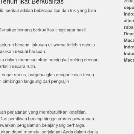
 Tenun Ikat Berkualitas
zonai
depo
, berikut adalah beberapa tips dan trik yang bisa
indo
alte
ruba
Gunakan benang berkualitas tinggi agar hasil
Depo
.
Mac
eluruh benang, lakukan uji warna terlebih dahulu
Indo
silkan sesuai harapan.
Indo
lan dalam menenun akan meningkat seiring dengan
Mac
latih secara rutin.
r-benar serius, bergabunglah dengan kelas tenun
bimbingan langsung dari pengrajin
uah perjalanan yang membutuhkan ketelitian,
 Dari pemilihan benang hingga proses pewarnaan
awarkan pengalaman belajar yang berharga.
 akan dapat memulai perjalanan Anda dalam dunia