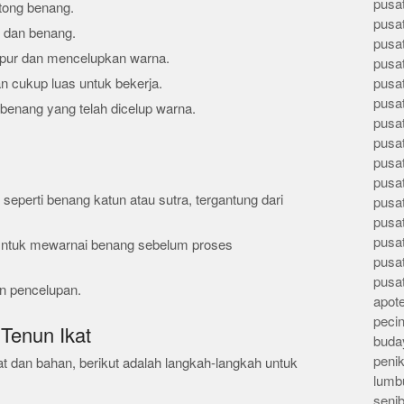
pusa
tong benang.
pusa
 dan benang.
pusat
pur dan mencelupkan warna.
pusa
an cukup luas untuk bekerja.
pusat
pusa
benang yang telah dicelup warna.
pusa
pusa
pusa
pusa
, seperti benang katun atau sutra, tergantung dari
pusa
pusa
pusa
Untuk mewarnai benang sebelum proses
pusa
pusa
n pencelupan.
apote
peci
Tenun Ikat
buday
peni
 dan bahan, berikut adalah langkah-langkah untuk
lumb
seni