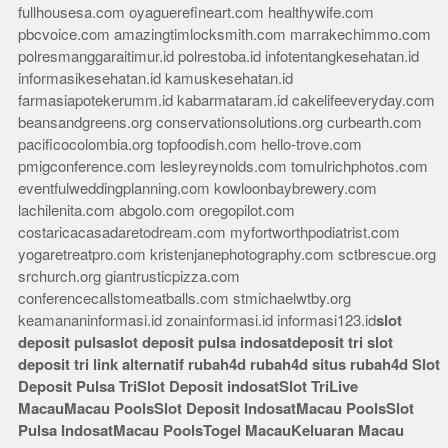
fullhousesa.com
oyaguerefineart.com
healthywife.com
pbcvoice.com
amazingtimlocksmith.com
marrakechimmo.com
polresmanggaraitimur.id
polrestoba.id
infotentangkesehatan.id
informasikesehatan.id
kamuskesehatan.id
farmasiapotekerumm.id
kabarmataram.id
cakelifeeveryday.com
beansandgreens.org
conservationsolutions.org
curbearth.com
pacificocolombia.org
topfoodish.com
hello-trove.com
pmigconference.com
lesleyreynolds.com
tomulrichphotos.com
eventfulweddingplanning.com
kowloonbaybrewery.com
lachilenita.com
abgolo.com
oregopilot.com
costaricacasadaretodream.com
myfortworthpodiatrist.com
yogaretreatpro.com
kristenjanephotography.com
sctbrescue.org
srchurch.org
giantrusticpizza.com
conferencecallstomeatballs.com
stmichaelwtby.org
keamananinformasi.id
zonainformasi.id
informasi123.id
slot
deposit pulsa
slot deposit pulsa indosat
deposit tri
slot
deposit tri
link alternatif rubah4d
rubah4d
situs rubah4d
Slot
Deposit Pulsa Tri
Slot Deposit indosat
Slot Tri
Live
Macau
Macau Pools
Slot Deposit Indosat
Macau Pools
Slot
Pulsa Indosat
Macau Pools
Togel Macau
Keluaran Macau