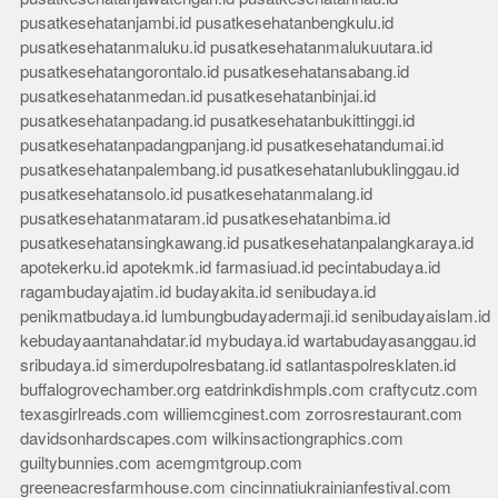
pusatkesehatanjambi.id
pusatkesehatanbengkulu.id
pusatkesehatanmaluku.id
pusatkesehatanmalukuutara.id
pusatkesehatangorontalo.id
pusatkesehatansabang.id
pusatkesehatanmedan.id
pusatkesehatanbinjai.id
pusatkesehatanpadang.id
pusatkesehatanbukittinggi.id
pusatkesehatanpadangpanjang.id
pusatkesehatandumai.id
pusatkesehatanpalembang.id
pusatkesehatanlubuklinggau.id
pusatkesehatansolo.id
pusatkesehatanmalang.id
pusatkesehatanmataram.id
pusatkesehatanbima.id
pusatkesehatansingkawang.id
pusatkesehatanpalangkaraya.id
apotekerku.id
apotekmk.id
farmasiuad.id
pecintabudaya.id
ragambudayajatim.id
budayakita.id
senibudaya.id
penikmatbudaya.id
lumbungbudayadermaji.id
senibudayaislam.id
kebudayaantanahdatar.id
mybudaya.id
wartabudayasanggau.id
sribudaya.id
simerdupolresbatang.id
satlantaspolresklaten.id
buffalogrovechamber.org
eatdrinkdishmpls.com
craftycutz.com
texasgirlreads.com
williemcginest.com
zorrosrestaurant.com
davidsonhardscapes.com
wilkinsactiongraphics.com
guiltybunnies.com
acemgmtgroup.com
greeneacresfarmhouse.com
cincinnatiukrainianfestival.com