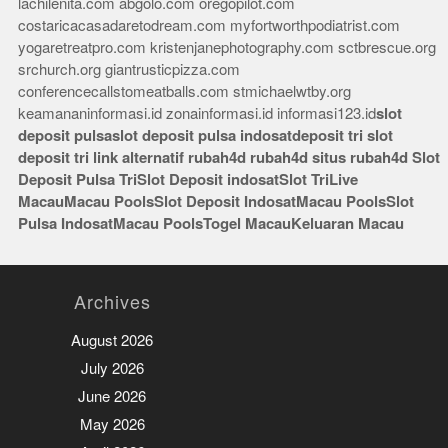
lachilenita.com
abgolo.com
oregopilot.com
costaricacasadaretodream.com
myfortworthpodiatrist.com
yogaretreatpro.com
kristenjanephotography.com
sctbrescue.org
srchurch.org
giantrusticpizza.com
conferencecallstomeatballs.com
stmichaelwtby.org
keamananinformasi.id
zonainformasi.id
informasi123.id
slot
deposit pulsa
slot deposit pulsa indosat
deposit tri
slot
deposit tri
link alternatif rubah4d
rubah4d
situs rubah4d
Slot
Deposit Pulsa Tri
Slot Deposit indosat
Slot Tri
Live
Macau
Macau Pools
Slot Deposit Indosat
Macau Pools
Slot
Pulsa Indosat
Macau Pools
Togel Macau
Keluaran Macau
Archives
August 2026
July 2026
June 2026
May 2026