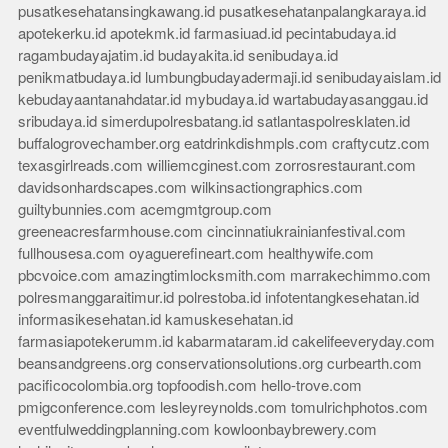
pusatkesehatansingkawang.id
pusatkesehatanpalangkaraya.id
apotekerku.id
apotekmk.id
farmasiuad.id
pecintabudaya.id
ragambudayajatim.id
budayakita.id
senibudaya.id
penikmatbudaya.id
lumbungbudayadermaji.id
senibudayaislam.id
kebudayaantanahdatar.id
mybudaya.id
wartabudayasanggau.id
sribudaya.id
simerdupolresbatang.id
satlantaspolresklaten.id
buffalogrovechamber.org
eatdrinkdishmpls.com
craftycutz.com
texasgirlreads.com
williemcginest.com
zorrosrestaurant.com
davidsonhardscapes.com
wilkinsactiongraphics.com
guiltybunnies.com
acemgmtgroup.com
greeneacresfarmhouse.com
cincinnatiukrainianfestival.com
fullhousesa.com
oyaguerefineart.com
healthywife.com
pbcvoice.com
amazingtimlocksmith.com
marrakechimmo.com
polresmanggaraitimur.id
polrestoba.id
infotentangkesehatan.id
informasikesehatan.id
kamuskesehatan.id
farmasiapotekerumm.id
kabarmataram.id
cakelifeeveryday.com
beansandgreens.org
conservationsolutions.org
curbearth.com
pacificocolombia.org
topfoodish.com
hello-trove.com
pmigconference.com
lesleyreynolds.com
tomulrichphotos.com
eventfulweddingplanning.com
kowloonbaybrewery.com