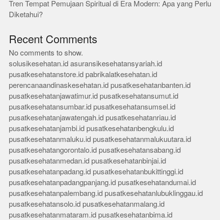
Tren Tempat Pemujaan Spiritual di Era Modern: Apa yang Perlu
Diketahui?
Recent Comments
No comments to show.
solusikesehatan.id
asuransikesehatansyariah.id
pusatkesehatanstore.id
pabrikalatkesehatan.id
perencanaandinaskesehatan.id
pusatkesehatanbanten.id
pusatkesehatanjawatimur.id
pusatkesehatansumut.id
pusatkesehatansumbar.id
pusatkesehatansumsel.id
pusatkesehatanjawatengah.id
pusatkesehatanriau.id
pusatkesehatanjambi.id
pusatkesehatanbengkulu.id
pusatkesehatanmaluku.id
pusatkesehatanmalukuutara.id
pusatkesehatangorontalo.id
pusatkesehatansabang.id
pusatkesehatanmedan.id
pusatkesehatanbinjai.id
pusatkesehatanpadang.id
pusatkesehatanbukittinggi.id
pusatkesehatanpadangpanjang.id
pusatkesehatandumai.id
pusatkesehatanpalembang.id
pusatkesehatanlubuklinggau.id
pusatkesehatansolo.id
pusatkesehatanmalang.id
pusatkesehatanmataram.id
pusatkesehatanbima.id