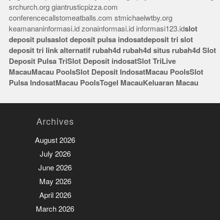
srchurch.org
giantrusticpizza.com
conferencecallstomeatballs.com
stmichaelwtby.org
keamananinformasi.id
zonainformasi.id
informasi123.id
slot
deposit pulsa
slot deposit pulsa indosat
deposit tri
slot
deposit tri
link alternatif rubah4d
rubah4d
situs rubah4d
Slot
Deposit Pulsa Tri
Slot Deposit indosat
Slot Tri
Live
Macau
Macau Pools
Slot Deposit Indosat
Macau Pools
Slot
Pulsa Indosat
Macau Pools
Togel Macau
Keluaran Macau
Archives
August 2026
July 2026
June 2026
May 2026
April 2026
March 2026