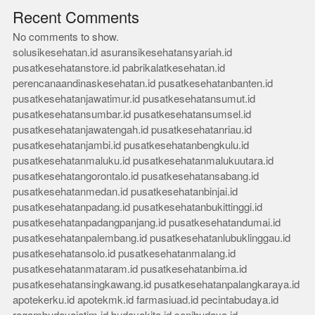
Recent Comments
No comments to show.
solusikesehatan.id
asuransikesehatansyariah.id
pusatkesehatanstore.id
pabrikalatkesehatan.id
perencanaandinaskesehatan.id
pusatkesehatanbanten.id
pusatkesehatanjawatimur.id
pusatkesehatansumut.id
pusatkesehatansumbar.id
pusatkesehatansumsel.id
pusatkesehatanjawatengah.id
pusatkesehatanriau.id
pusatkesehatanjambi.id
pusatkesehatanbengkulu.id
pusatkesehatanmaluku.id
pusatkesehatanmalukuutara.id
pusatkesehatangorontalo.id
pusatkesehatansabang.id
pusatkesehatanmedan.id
pusatkesehatanbinjai.id
pusatkesehatanpadang.id
pusatkesehatanbukittinggi.id
pusatkesehatanpadangpanjang.id
pusatkesehatandumai.id
pusatkesehatanpalembang.id
pusatkesehatanlubuklinggau.id
pusatkesehatansolo.id
pusatkesehatanmalang.id
pusatkesehatanmataram.id
pusatkesehatanbima.id
pusatkesehatansingkawang.id
pusatkesehatanpalangkaraya.id
apotekerku.id
apotekmk.id
farmasiuad.id
pecintabudaya.id