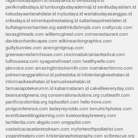
ragambudayajatim.id
budayakita.id
senibudaya.id
penikmatbudaya.id
lumbungbudayadermaji.id
senibudayaislam.id
kebudayaantanahdatar.id
mybudaya.id
wartabudayasanggau.id
sribudaya.id
simerdupolresbatang.id
satlantaspolresklaten.id
buffalogrovechamber.org
eatdrinkdishmpls.com
craftycutz.com
texasgirlreads.com
williemcginest.com
zorrosrestaurant.com
davidsonhardscapes.com
wilkinsactiongraphics.com
guiltybunnies.com
acemgmtgroup.com
greeneacresfarmhouse.com
cincinnatiukrainianfestival.com
fullhousesa.com
oyaguerefineart.com
healthywife.com
pbcvoice.com
amazingtimlocksmith.com
marrakechimmo.com
polresmanggaraitimur.id
polrestoba.id
infotentangkesehatan.id
informasikesehatan.id
kamuskesehatan.id
farmasiapotekerumm.id
kabarmataram.id
cakelifeeveryday.com
beansandgreens.org
conservationsolutions.org
curbearth.com
pacificocolombia.org
topfoodish.com
hello-trove.com
pmigconference.com
lesleyreynolds.com
tomulrichphotos.com
eventfulweddingplanning.com
kowloonbaybrewery.com
lachilenita.com
abgolo.com
oregopilot.com
costaricacasadaretodream.com
myfortworthpodiatrist.com
yogaretreatpro.com
kristenjanephotography.com
sctbrescue.org