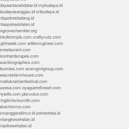
dayaantanahdatar.id
mybudaya.id
abudayasanggau.id
sribudaya.id
rdupolresbatang.id
ntaspolresklaten.id
alogrovechamber.org
rinkdishmpls.com
craftycutz.com
sgirlreads.com
williemcginest.com
osrestaurant.com
dsonhardscapes.com
insactiongraphics.com
tybunnies.com
acemgmtgroup.com
neacresfarmhouse.com
nnatiukrainianfestival.com
housesa.com
oyaguerefineart.com
thywife.com
pbcvoice.com
ingtimlocksmith.com
akechimmo.com
smanggaraitimur.id
polrestoba.id
entangkesehatan.id
rmasikesehatan.id