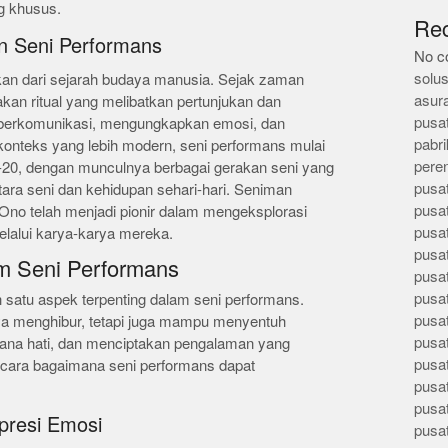
g khusus.
Re
n Seni Performans
No c
solus
hkan dari sejarah budaya manusia. Sejak zaman
asur
an ritual yang melibatkan pertunjukan dan
pusa
k berkomunikasi, mengungkapkan emosi, dan
pabri
onteks yang lebih modern, seni performans mulai
pere
20, dengan munculnya berbagai gerakan seni yang
pusa
ara seni dan kehidupan sehari-hari. Seniman
pusa
Ono telah menjadi pionir dalam mengeksplorasi
pusa
elalui karya-karya mereka.
pusa
m Seni Performans
pusa
pusa
satu aspek terpenting dalam seni performans.
pusa
nya menghibur, tetapi juga mampu menyentuh
pusa
ana hati, dan menciptakan pengalaman yang
pusa
 cara bagaimana seni performans dapat
pusa
pusa
presi Emosi
pusa