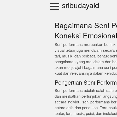
Skip
sribudayaid
to
content
Bagaimana Seni P
Koneksi Emosiona
Seni performans merupakan bentuk e
visual tetapi juga mendalam secara
tari, musik, dan berbagai bentuk se
pengalaman yang mendalam dan berke
akan menjelajahi bagaimana seni p
kuat dan relevansinya dalam kehidupa
Pengertian Seni Perfor
Seni performans adalah salah satu b
dan melibatkan pertunjukan langsung
secara individu, seni performans ber
antara artis dan penonton. Termasuk 
teater, tari, musik, puisi, dan instal