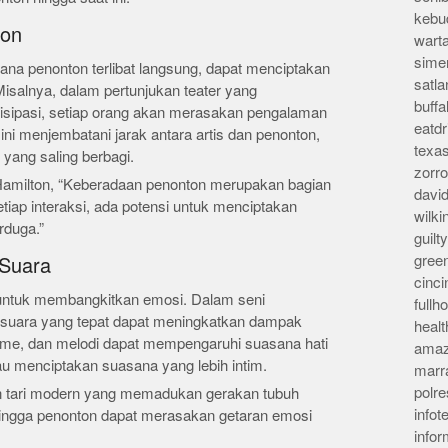
kebu
ton
wart
sime
mana penonton terlibat langsung, dapat menciptakan
satla
Misalnya, dalam pertunjukan teater yang
buff
isipasi, setiap orang akan merasakan pengalaman
eatd
 ini menjembatani jarak antara artis dan penonton,
texa
yang saling berbagi.
zorr
amilton, “Keberadaan penonton merupakan bagian
davi
etiap interaksi, ada potensi untuk menciptakan
wilk
rduga.”
guil
gree
 Suara
cinci
 untuk membangkitkan emosi. Dalam seni
full
suara yang tepat dapat meningkatkan dampak
heal
ritme, dan melodi dapat mempengaruhi suasana hati
amaz
 menciptakan suasana yang lebih intim.
marr
polre
an tari modern yang memadukan gerakan tubuh
infot
ingga penonton dapat merasakan getaran emosi
info