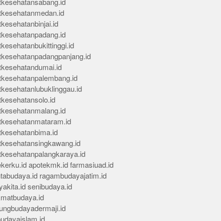
tkesehatansabang.id
tkesehatanmedan.id
kesehatanbinjai.id
tkesehatanpadang.id
kesehatanbukittinggi.id
tkesehatanpadangpanjang.id
tkesehatandumai.id
tkesehatanpalembang.id
tkesehatanlubuklinggau.id
tkesehatansolo.id
tkesehatanmalang.id
tkesehatanmataram.id
tkesehatanbima.id
tkesehatansingkawang.id
tkesehatanpalangkaraya.id
kerku.id
apotekmk.id
farmasiuad.id
ntabudaya.id
ragambudayajatim.id
akita.id
senibudaya.id
kmatbudaya.id
ungbudayadermaji.id
budayaislam.id