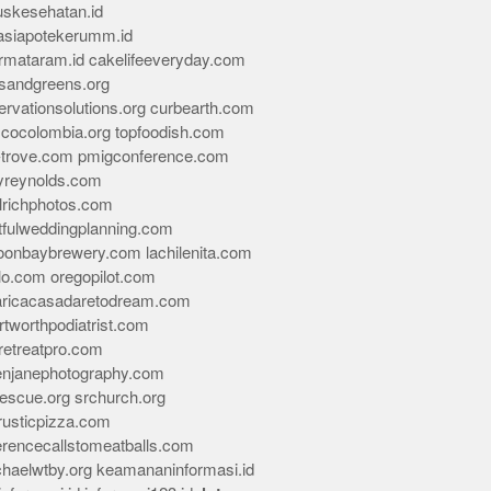
skesehatan.id
asiapotekerumm.id
rmataram.id
cakelifeeveryday.com
sandgreens.org
rvationsolutions.org
curbearth.com
icocolombia.org
topfoodish.com
-trove.com
pmigconference.com
eyreynolds.com
lrichphotos.com
tfulweddingplanning.com
oonbaybrewery.com
lachilenita.com
lo.com
oregopilot.com
aricacasadaretodream.com
tworthpodiatrist.com
retreatpro.com
tenjanephotography.com
rescue.org
srchurch.org
rusticpizza.com
erencecallstomeatballs.com
chaelwtby.org
keamananinformasi.id