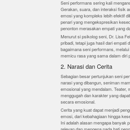
Seni performans sering kali mengan
Gerakan, suara, dan interaksi fisik
emosi yang kompleks lebih efektif d
penari yang mengekspresikan kesed
penonton merasakan empati yang d
Menurut si psikolog seni, Dr. Lisa 
pribadi, tetapi juga hasil dari empati
bagaimana seni performans, melalui
memicu rasa yang sama dalam diri 
2. Narasi dan Cerita
Sebagian besar pertunjukan seni pe
narasi yang dibangun, seniman m
emosional yang mendalam. Teater, mi
menggugah dan karakter yang dapat d
secara emosional.
Cerita yang kuat dapat menjadi pe
emosi, dari kebahagiaan hingga kese
Ini adalah alasan mengapa banyak pe
relevan dan mengena pada hati penon