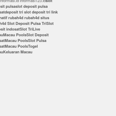
nformasi.id
informasi123.id
slot
sit pulsa
slot deposit pulsa
sat
deposit tri
slot deposit tri
link
rnatif rubah4d
rubah4d
situs
h4d
Slot Deposit Pulsa Tri
Slot
sit indosat
Slot Tri
Live
au
Macau Pools
Slot Deposit
sat
Macau Pools
Slot Pulsa
sat
Macau Pools
Togel
au
Keluaran Macau