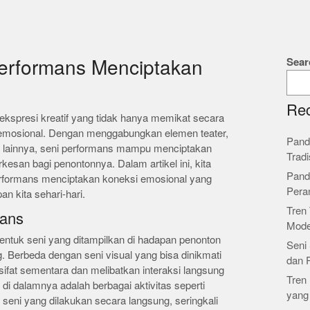
Sear
erformans Menciptakan
l
Rec
kspresi kreatif yang tidak hanya memikat secara
 emosional. Dengan menggabungkan elemen teater,
Pand
ni lainnya, seni performans mampu menciptakan
Tradi
san bagi penontonnya. Dalam artikel ini, kita
Pand
erformans menciptakan koneksi emosional yang
Pera
n kita sehari-hari.
Tren 
mans
Mode
entuk seni yang ditampilkan di hadapan penonton
Seni 
. Berbeda dengan seni visual yang bisa dinikmati
dan 
sifat sementara dan melibatkan interaksi langsung
Tren 
di dalamnya adalah berbagai aktivitas seperti
yang
asi seni yang dilakukan secara langsung, seringkali