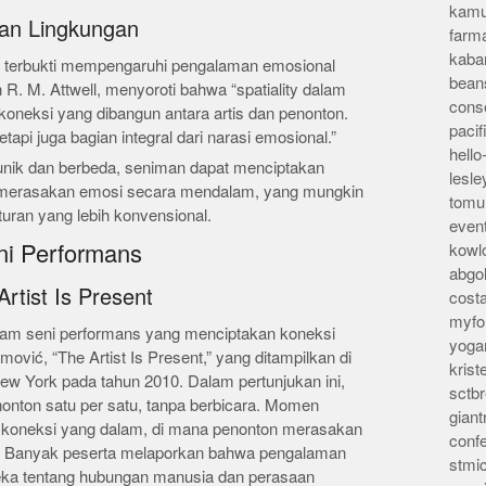
kamu
an Lingkungan
farm
kaba
h terbukti mempengaruhi pengalaman emosional
bean
 R. M. Attwell, menyoroti bahwa “spatiality dalam
conse
oneksi yang dibangun antara artis dan penonton.
pacif
api juga bagian integral dari narasi emosional.”
hello
nik dan berbeda, seniman dapat menciptakan
lesl
merasakan emosi secara mendalam, yang mungkin
tomu
uran yang lebih konvensional.
even
ni Performans
kowl
abgo
rtist Is Present
cost
myfor
dalam seni performans yang menciptakan koneksi
yoga
vić, “The Artist Is Present,” yang ditampilkan di
kris
w York pada tahun 2010. Dalam pertunjukan ini,
sctb
nton satu per satu, tanpa berbicara. Momen
giant
 koneksi yang dalam, di mana penonton merasakan
conf
n. Banyak peserta melaporkan bahwa pengalaman
stmi
ka tentang hubungan manusia dan perasaan