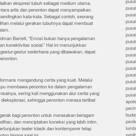
pusa
dalkan ekspresi tubuh sebagai medium utama.
pusa
 antara artis dan penonton dapat menyampaikan
pusat
ibandingkan kata-kata. Sebagai contoh, seorang
pusa
ihan melalui gerakan tubuhnya dapat membuat
pusat
alam.
pusa
Feldman Barrett, “Emosi bukan hanya pengalaman
pusa
 dan konektivitas sosial.” Hal ini menunjukkan
pusa
 gestur-gestur sederhana yang dibawakan, dapat
pusa
penonton.
pusa
pusa
pusa
rformans mengandung cerita yang kuat. Melalui
pusa
ampu membawa penonton ke dalam pengalaman
pusa
salnya, sering kali menggunakan alur cerita yang
pusa
ieksplorasi, sehingga penonton merasa terlibat
apote
peci
buday
nggerak bagi penonton untuk merasakan beragam
peni
dihan, dan menciptakan koneksi yang lebih intim.
lumb
rtunjukan teater klasik dan kontemporer tetap
seni
ton hingga saat ini.