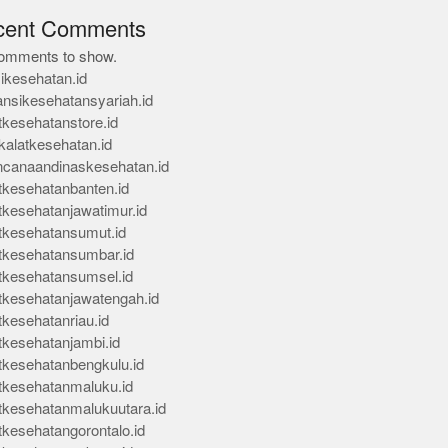
cent Comments
omments to show.
ikesehatan.id
ansikesehatansyariah.id
tkesehatanstore.id
kalatkesehatan.id
ncanaandinaskesehatan.id
tkesehatanbanten.id
tkesehatanjawatimur.id
tkesehatansumut.id
tkesehatansumbar.id
tkesehatansumsel.id
tkesehatanjawatengah.id
tkesehatanriau.id
tkesehatanjambi.id
tkesehatanbengkulu.id
tkesehatanmaluku.id
tkesehatanmalukuutara.id
tkesehatangorontalo.id