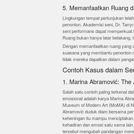
5. Memanfaatkan Ruang d
Lingkungan tempat pertunjukan tela
penonton. Akademisi seni, Dr. Tarryn
seni performans dapat memperkuat k
Ruang bukan hanya latar belakang, tet
Dengan memanfaatkan ruang yang u
suasana yang membantu penonton 
tidak mereka dapatkan dalam pengat
Contoh Kasus dalam Se
1. Marina Abramović: The A
Salah satu contoh paling terkenal 
emosional adalah karya Marina Abramo
Museum of Modern Art (MoMA) di Ne
Abramović duduk diam bersama peno
keheningan itu mampu menciptakan
kehadiran dan emosi satu sama lai
tersebut mengubah pandangan mere