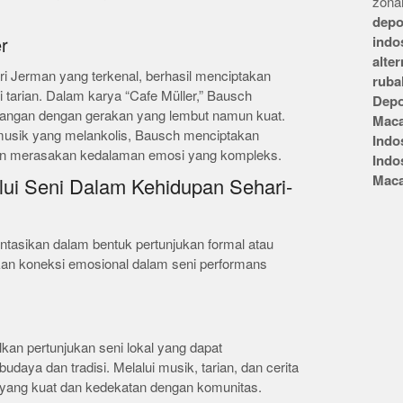
zonai
depo
indo
r
alte
ri Jerman yang terkenal, berhasil menciptakan
ruba
 tarian. Dalam karya “Cafe Müller,” Bausch
Depo
ilangan dengan gerakan yang lembut namun kuat.
Mac
musik yang melankolis, Bausch menciptakan
Indo
n merasakan kedalaman emosi yang kompleks.
Indo
Mac
lui Seni Dalam Kehidupan Sehari-
ntasikan dalam bentuk pertunjukan formal atau
ukan koneksi emosional dalam seni performans
:
lkan pertunjukan seni lokal yang dapat
daya dan tradisi. Melalui musik, tarian, dan cerita
 yang kuat dan kedekatan dengan komunitas.