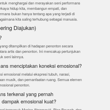
 untuk menghargai dan merayakan seni performans
kaya hidup kita, membangun empati, dan
rmans bukan hanya tentang apa yang terjadi di
bagaimana kita saling terhubung sebagai manusia.
ering Diajukan)
?
 yang ditampilkan di hadapan penonton secara
ntara artis dan penonton. Ini mencakup pertunjukan
uk seni lainnya.
mans menciptakan koneksi emosional?
 emosional melalui ekspresi tubuh, narasi,
naan musik, dan pemanfaatan ruang. Semua elemen
mosional penonton.
ns terkenal yang pernah
 dampak emosional kuat?
nal termasuk Marina Abramović, Pina Bausch, dan