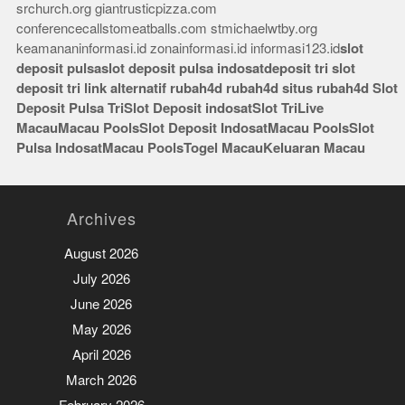
srchurch.org
giantrusticpizza.com
conferencecallstomeatballs.com
stmichaelwtby.org
keamananinformasi.id
zonainformasi.id
informasi123.id
slot
deposit pulsa
slot deposit pulsa indosat
deposit tri
slot
deposit tri
link alternatif rubah4d
rubah4d
situs rubah4d
Slot
Deposit Pulsa Tri
Slot Deposit indosat
Slot Tri
Live
Macau
Macau Pools
Slot Deposit Indosat
Macau Pools
Slot
Pulsa Indosat
Macau Pools
Togel Macau
Keluaran Macau
Archives
August 2026
July 2026
June 2026
May 2026
April 2026
March 2026