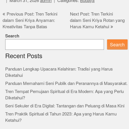
March 31, 2026
admin
Categories:
Budaya
Post
Previous Post: Tren Terkini
Next Post: Tren Terkini
dalam Seni Kriya Anyaman:
dalam Seni Kriya Rotan yang
navigation
Kreativitas Tanpa Batas
Harus Kamu Ketahui
Search
Search
Recent Posts
Panduan Lengkap Upacara Kelahiran: Tradisi yang Harus
Diketahui
Panduan Memahami Seni Publik dan Peranannya di Masyarakat.
Tren Tempat Pemujaan Spiritual di Era Modern: Apa yang Perlu
Diketahui?
Seni Sekuler di Era Digital: Tantangan dan Peluang di Masa Kini
Tren Praktik Spiritual di Tahun 2023: Apa yang Harus Kamu
Ketahui?