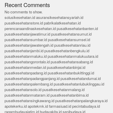
Recent Comments
No comments to show.
solusikesehatan.id
asuransikesehatansyariah.id
pusatkesehatanstore.id
pabrikalatkesehatan.id
perencanaandinaskesehatan.id
pusatkesehatanbanten.id
pusatkesehatanjawatimur.id
pusatkesehatansumut.id
pusatkesehatansumbar.id
pusatkesehatansumsel.id
pusatkesehatanjawatengah.id
pusatkesehatanriau.id
pusatkesehatanjambi.id
pusatkesehatanbengkulu.id
pusatkesehatanmaluku.id
pusatkesehatanmalukuutara.id
pusatkesehatangorontalo.id
pusatkesehatansabang.id
pusatkesehatanmedan.id
pusatkesehatanbinjai.id
pusatkesehatanpadang.id
pusatkesehatanbukittinggi.id
pusatkesehatanpadangpanjang.id
pusatkesehatandumai.id
pusatkesehatanpalembang.id
pusatkesehatanlubuklinggau.id
pusatkesehatansolo.id
pusatkesehatanmalang.id
pusatkesehatanmataram.id
pusatkesehatanbima.id
pusatkesehatansingkawang.id
pusatkesehatanpalangkaraya.id
apotekerku.id
apotekmk.id
farmasiuad.id
pecintabudaya.id
ragambudayajatim.id
budayakita.id
senibudaya.id