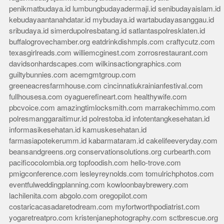
penikmatbudaya.id
lumbungbudayadermaji.id
senibudayaislam.id
kebudayaantanahdatar.id
mybudaya.id
wartabudayasanggau.id
sribudaya.id
simerdupolresbatang.id
satlantaspolresklaten.id
buffalogrovechamber.org
eatdrinkdishmpls.com
craftycutz.com
texasgirlreads.com
williemcginest.com
zorrosrestaurant.com
davidsonhardscapes.com
wilkinsactiongraphics.com
guiltybunnies.com
acemgmtgroup.com
greeneacresfarmhouse.com
cincinnatiukrainianfestival.com
fullhousesa.com
oyaguerefineart.com
healthywife.com
pbcvoice.com
amazingtimlocksmith.com
marrakechimmo.com
polresmanggaraitimur.id
polrestoba.id
infotentangkesehatan.id
informasikesehatan.id
kamuskesehatan.id
farmasiapotekerumm.id
kabarmataram.id
cakelifeeveryday.com
beansandgreens.org
conservationsolutions.org
curbearth.com
pacificocolombia.org
topfoodish.com
hello-trove.com
pmigconference.com
lesleyreynolds.com
tomulrichphotos.com
eventfulweddingplanning.com
kowloonbaybrewery.com
lachilenita.com
abgolo.com
oregopilot.com
costaricacasadaretodream.com
myfortworthpodiatrist.com
yogaretreatpro.com
kristenjanephotography.com
sctbrescue.org