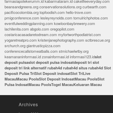
farmasiapotekerumm.id
kabarmataram.id
cakelifeeveryday.com
beansandgreens.org
conservationsolutions.org
curbearth.com
pacificocolombia.org
topfoodish.com
hello-trove.com
pmigconference.com
lesleyreynolds.com
tomulrichphotos.com
eventfulweddingplanning.com
kowloonbaybrewery.com
lachilenita.com
abgolo.com
oregopilot.com
costaricacasadaretodream.com
myfortworthpodiatrist.com
yogaretreatpro.com
kristenjanephotography.com
sctbrescue.org
srchurch.org
giantrusticpizza.com
conferencecallstomeatballs.com
stmichaelwtby.org
keamananinformasi.id
zonainformasi.id
informasi123.id
slot
deposit pulsa
slot deposit pulsa indosat
deposit tri
slot
deposit tri
link alternatif rubah4d
rubah4d
situs rubah4d
Slot
Deposit Pulsa Tri
Slot Deposit indosat
Slot Tri
Live
Macau
Macau Pools
Slot Deposit Indosat
Macau Pools
Slot
Pulsa Indosat
Macau Pools
Togel Macau
Keluaran Macau
Archives