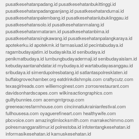
pusatkesehatanpadang.id
pusatkesehatanbukittinggi.id
pusatkesehatanpadangpanjang.id
pusatkesehatandumai.id
pusatkesehatanpalembang.id
pusatkesehatanlubuklinggau.id
pusatkesehatansolo.id
pusatkesehatanmalang.id
pusatkesehatanmataram.id
pusatkesehatanbima.id
pusatkesehatansingkawang.id
pusatkesehatanpalangkaraya.id
apotekerku.id
apotekmk.id
farmasiuad.id
pecintabudaya.id
ragambudayajatim.id
budayakita.id
senibudaya.id
penikmatbudaya.id
lumbungbudayadermaji.id
senibudayaislam.id
kebudayaantanahdatar.id
mybudaya.id
wartabudayasanggau.id
sribudaya.id
simerdupolresbatang.id
satlantaspolresklaten.id
buffalogrovechamber.org
eatdrinkdishmpls.com
craftycutz.com
texasgirlreads.com
williemcginest.com
zorrosrestaurant.com
davidsonhardscapes.com
wilkinsactiongraphics.com
guiltybunnies.com
acemgmtgroup.com
greeneacresfarmhouse.com
cincinnatiukrainianfestival.com
fullhousesa.com
oyaguerefineart.com
healthywife.com
pbcvoice.com
amazingtimlocksmith.com
marrakechimmo.com
polresmanggaraitimur.id
polrestoba.id
infotentangkesehatan.id
informasikesehatan.id
kamuskesehatan.id