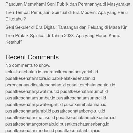
Panduan Memahami Seni Publik dan Peranannya di Masyarakat.
Tren Tempat Pemujaan Spiritual di Era Modern: Apa yang Perlu
Diketahui?
Seni Sekuler di Era Digital: Tantangan dan Peluang di Masa Kini
Tren Praktik Spiritual di Tahun 2023: Apa yang Harus Kamu
Ketahui?
Recent Comments
No comments to show.
solusikesehatan.id
asuransikesehatansyariah.id
pusatkesehatanstore.id
pabrikalatkesehatan.id
perencanaandinaskesehatan.id
pusatkesehatanbanten.id
pusatkesehatanjawatimur.id
pusatkesehatansumut.id
pusatkesehatansumbar.id
pusatkesehatansumsel.id
pusatkesehatanjawatengah.id
pusatkesehatanriau.id
pusatkesehatanjambi.id
pusatkesehatanbengkulu.id
pusatkesehatanmaluku.id
pusatkesehatanmalukuutara.id
pusatkesehatangorontalo.id
pusatkesehatansabang.id
pusatkesehatanmedan.id
pusatkesehatanbinjai.id