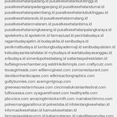
pusatkesehatanpadang.id
pusatkesehatanbukittinggi.id
pusatkesehatanpadangpanjang.id
pusatkesehatandumai.id
pusatkesehatanpalembang.id
pusatkesehatanlubuklinggau.id
pusatkesehatansolo.id
pusatkesehatanmalang.id
pusatkesehatanmataram.id
pusatkesehatanbima.id
pusatkesehatansingkawang.id
pusatkesehatanpalangkaraya.id
apotekerku.id
apotekmk.id
farmasiuad.id
pecintabudaya.id
ragambudayajatim.id
budayakita.id
senibudaya.id
penikmatbudaya.id
lumbungbudayadermaji.id
senibudayaislam.id
kebudayaantanahdatar.id
mybudaya.id
wartabudayasanggau.id
sribudaya.id
simerdupolresbatang.id
satlantaspolresklaten.id
buffalogrovechamber.org
eatdrinkdishmpls.com
craftycutz.com
texasgirlreads.com
williemcginest.com
zorrosrestaurant.com
davidsonhardscapes.com
wilkinsactiongraphics.com
guiltybunnies.com
acemgmtgroup.com
greeneacresfarmhouse.com
cincinnatiukrainianfestival.com
fullhousesa.com
oyaguerefineart.com
healthywife.com
pbcvoice.com
amazingtimlocksmith.com
marrakechimmo.com
polresmanggaraitimur.id
polrestoba.id
infotentangkesehatan.id
informasikesehatan.id
kamuskesehatan.id
farmasiapotekerumm.id
kabarmataram.id
cakelifeeveryday.com