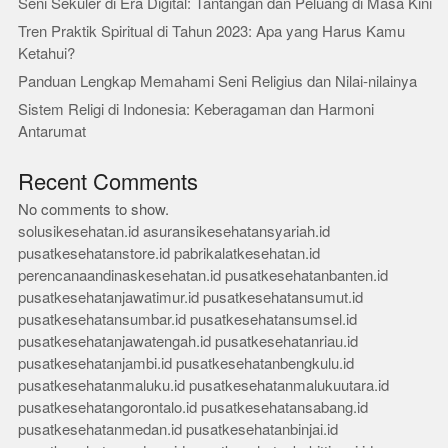
Seni Sekuler di Era Digital: Tantangan dan Peluang di Masa Kini
Tren Praktik Spiritual di Tahun 2023: Apa yang Harus Kamu
Ketahui?
Panduan Lengkap Memahami Seni Religius dan Nilai-nilainya
Sistem Religi di Indonesia: Keberagaman dan Harmoni
Antarumat
Recent Comments
No comments to show.
solusikesehatan.id
asuransikesehatansyariah.id
pusatkesehatanstore.id
pabrikalatkesehatan.id
perencanaandinaskesehatan.id
pusatkesehatanbanten.id
pusatkesehatanjawatimur.id
pusatkesehatansumut.id
pusatkesehatansumbar.id
pusatkesehatansumsel.id
pusatkesehatanjawatengah.id
pusatkesehatanriau.id
pusatkesehatanjambi.id
pusatkesehatanbengkulu.id
pusatkesehatanmaluku.id
pusatkesehatanmalukuutara.id
pusatkesehatangorontalo.id
pusatkesehatansabang.id
pusatkesehatanmedan.id
pusatkesehatanbinjai.id