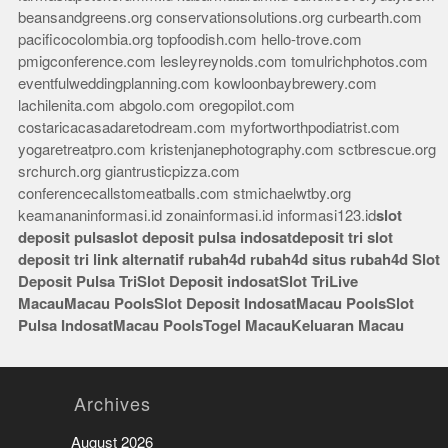
beansandgreens.org
conservationsolutions.org
curbearth.com
pacificocolombia.org
topfoodish.com
hello-trove.com
pmigconference.com
lesleyreynolds.com
tomulrichphotos.com
eventfulweddingplanning.com
kowloonbaybrewery.com
lachilenita.com
abgolo.com
oregopilot.com
costaricacasadaretodream.com
myfortworthpodiatrist.com
yogaretreatpro.com
kristenjanephotography.com
sctbrescue.org
srchurch.org
giantrusticpizza.com
conferencecallstomeatballs.com
stmichaelwtby.org
keamananinformasi.id
zonainformasi.id
informasi123.id
slot
deposit pulsa
slot deposit pulsa indosat
deposit tri
slot
deposit tri
link alternatif rubah4d
rubah4d
situs rubah4d
Slot
Deposit Pulsa Tri
Slot Deposit indosat
Slot Tri
Live
Macau
Macau Pools
Slot Deposit Indosat
Macau Pools
Slot
Pulsa Indosat
Macau Pools
Togel Macau
Keluaran Macau
Archives
August 2026