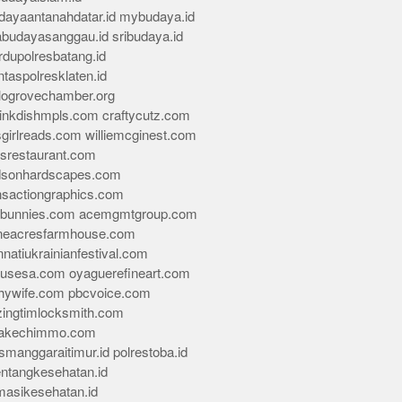
dayaantanahdatar.id
mybudaya.id
abudayasanggau.id
sribudaya.id
rdupolresbatang.id
ntaspolresklaten.id
alogrovechamber.org
rinkdishmpls.com
craftycutz.com
sgirlreads.com
williemcginest.com
osrestaurant.com
dsonhardscapes.com
insactiongraphics.com
tybunnies.com
acemgmtgroup.com
neacresfarmhouse.com
nnatiukrainianfestival.com
housesa.com
oyaguerefineart.com
thywife.com
pbcvoice.com
ingtimlocksmith.com
akechimmo.com
smanggaraitimur.id
polrestoba.id
entangkesehatan.id
rmasikesehatan.id