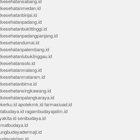
tkesehatansabang.id
tkesehatanmedan.id
kesehatanbinjai.id
tkesehatanpadang.id
kesehatanbukittinggi.id
tkesehatanpadangpanjang.id
tkesehatandumai.id
tkesehatanpalembang.id
tkesehatanlubuklinggau.id
tkesehatansolo.id
tkesehatanmalang.id
tkesehatanmataram.id
tkesehatanbima.id
tkesehatansingkawang.id
tkesehatanpalangkaraya.id
kerku.id
apotekmk.id
farmasiuad.id
ntabudaya.id
ragambudayajatim.id
akita.id
senibudaya.id
kmatbudaya.id
ungbudayadermaji.id
budayaislam.id