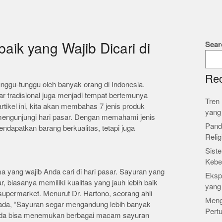
Sear
baik yang Wajib Dicari di
Rec
nggu-tunggu oleh banyak orang di Indonesia.
ar tradisional juga menjadi tempat bertemunya
Tren 
rtikel ini, kita akan membahas 7 jenis produk
yang
 mengunjungi hari pasar. Dengan memahami jenis
Pand
ndapatkan barang berkualitas, tetapi juga
Relig
Siste
Kebe
 yang wajib Anda cari di hari pasar. Sayuran yang
Ekspl
, biasanya memiliki kualitas yang jauh lebih baik
yang
 supermarket. Menurut Dr. Hartono, seorang ahli
Meng
Mada, “Sayuran segar mengandung lebih banyak
Pert
 Anda bisa menemukan berbagai macam sayuran