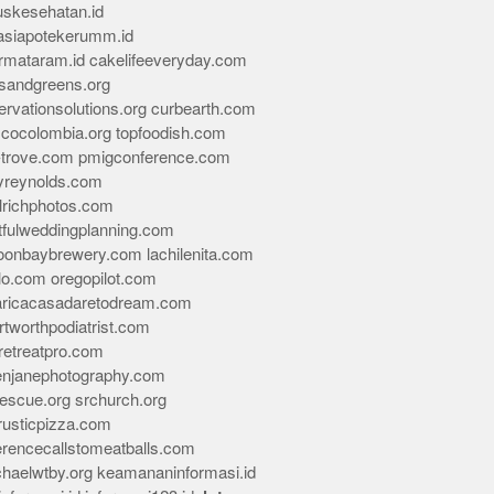
skesehatan.id
asiapotekerumm.id
rmataram.id
cakelifeeveryday.com
sandgreens.org
rvationsolutions.org
curbearth.com
icocolombia.org
topfoodish.com
-trove.com
pmigconference.com
eyreynolds.com
lrichphotos.com
tfulweddingplanning.com
oonbaybrewery.com
lachilenita.com
lo.com
oregopilot.com
aricacasadaretodream.com
tworthpodiatrist.com
retreatpro.com
tenjanephotography.com
rescue.org
srchurch.org
rusticpizza.com
erencecallstomeatballs.com
chaelwtby.org
keamananinformasi.id