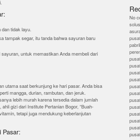
.
Re
r:
No c
solus
 dan tidak layu.
asur
ka tampak segar, itu tanda bahwa sayuran baru
pusa
pabri
pere
l sayuran, untuk memastikan Anda membeli dari
pusa
pusa
pusa
pusa
han utama saat berkunjung ke hari pasar. Anda bisa
pusa
erti mangga, durian, rambutan, dan jeruk.
pusa
sanya lebih murah karena tersedia dalam jumlah
pusa
 ahli gizi dari Institute Pertanian Bogor, “Buah-
pusa
vitamin, tetapi juga mendukung keberlanjutan
pusa
pusa
pusa
i Pasar:
pusa