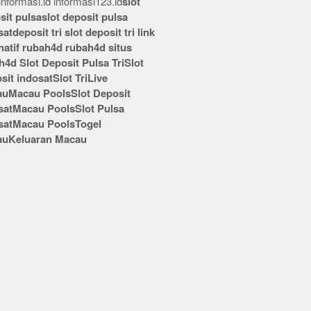
nformasi.id
informasi123.id
slot
sit pulsa
slot deposit pulsa
sat
deposit tri
slot deposit tri
link
rnatif rubah4d
rubah4d
situs
h4d
Slot Deposit Pulsa Tri
Slot
sit indosat
Slot Tri
Live
au
Macau Pools
Slot Deposit
sat
Macau Pools
Slot Pulsa
sat
Macau Pools
Togel
au
Keluaran Macau