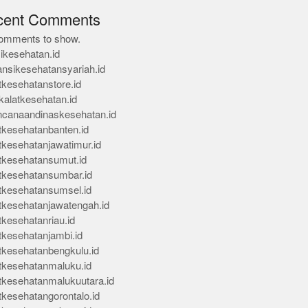
cent Comments
omments to show.
ikesehatan.id
ansikesehatansyariah.id
tkesehatanstore.id
kalatkesehatan.id
ncanaandinaskesehatan.id
tkesehatanbanten.id
tkesehatanjawatimur.id
tkesehatansumut.id
tkesehatansumbar.id
tkesehatansumsel.id
tkesehatanjawatengah.id
tkesehatanriau.id
tkesehatanjambi.id
tkesehatanbengkulu.id
tkesehatanmaluku.id
tkesehatanmalukuutara.id
tkesehatangorontalo.id