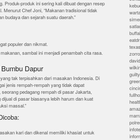
g. Produk-produk ini sering kali dibuat dengan resep
kebu
. Menurut Chef Joni, “Makanan tradisional tidak
wart
an budaya dan sejarah suatu daerah.”
sime
satla
buff
eatd
at populer dan nikmat.
texa
 makanan, sambal ini menjadi penambah cita rasa.
zorr
davi
 Bumbu Dapur
wilk
guil
ng tak terpisahkan dari masakan Indonesia. Di
gree
ai jenis rempah-rempah yang tidak dapat
cinci
, seorang pedagang rempah di pasar Jakarta,
full
jual di pasar biasanya lebih harum dan kuat
heal
ksi massal.”
amaz
marr
Dicoba:
polre
infot
sakan kari dan dikenal memiliki khasiat untuk
info