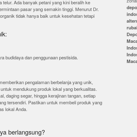
zonai
 telur. Ada banyak petani yang kini beralih ke
depo
ermintaan pasar yang semakin tinggi. Menurut Dr.
indo
 organik tidak hanya baik untuk kesehatan tetapi
alte
ruba
ik:
Depo
Mac
Indo
Indo
ra budidaya dan penggunaan pestisida.
Mac
 memberikan pengalaman berbelanja yang unik,
untuk mendukung produk lokal yang berkualitas.
l, daging segar, hingga kerajinan tangan, setiap
yang tersendiri. Pastikan untuk membeli produk yang
s lokal Anda.
nya berlangsung?