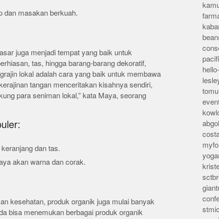
kamu
p dan masakan berkuah.
farm
kaba
bean
conse
asar juga menjadi tempat yang baik untuk
pacif
rhiasan, tas, hingga barang-barang dekoratif,
hello
engrajin lokal adalah cara yang baik untuk membawa
lesl
kerajinan tangan menceritakan kisahnya sendiri,
tomu
kung para seniman lokal,” kata Maya, seorang
even
kowl
uler:
abgo
cost
myfor
keranjang dan tas.
yoga
 kaya akan warna dan corak.
kris
sctb
giant
conf
n kesehatan, produk organik juga mulai banyak
stmi
 Anda bisa menemukan berbagai produk organik