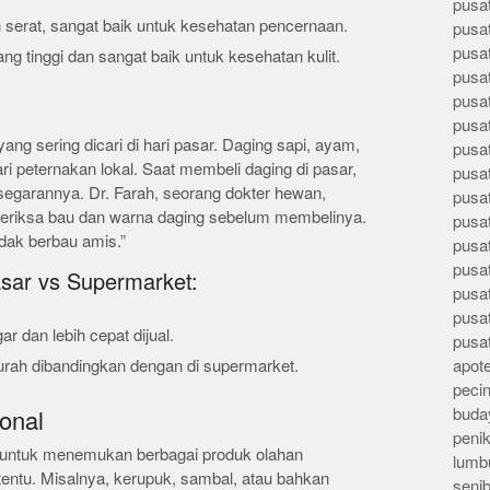
pusa
serat, sangat baik untuk kesehatan pencernaan.
pusa
pusat
g tinggi dan sangat baik untuk kesehatan kulit.
pusa
pusat
pusa
ang sering dicari di hari pasar. Daging sapi, ayam,
pusa
ri peternakan lokal. Saat membeli daging di pasar,
pusa
segarannya. Dr. Farah, seorang dokter hewan,
pusa
iksa bau dan warna daging sebelum membelinya.
pusa
dak berbau amis.”
pusa
pusa
sar vs Supermarket:
pusa
pusa
r dan lebih cepat dijual.
pusa
urah dibandingkan dengan di supermarket.
apote
peci
buday
ional
peni
l untuk menemukan berbagai produk olahan
lumb
rtentu. Misalnya, kerupuk, sambal, atau bahkan
seni