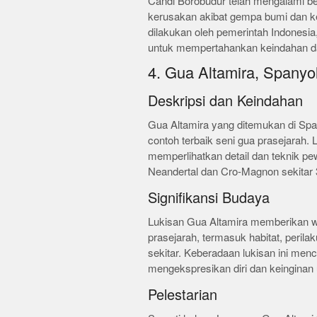
Candi Borobudur telah mengalami be
kerusakan akibat gempa bumi dan k
dilakukan oleh pemerintah Indonesi
untuk mempertahankan keindahan dan 
4. Gua Altamira, Spanyo
Deskripsi dan Keindahan
Gua Altamira yang ditemukan di Span
contoh terbaik seni gua prasejarah. 
memperlihatkan detail dan teknik pe
Neandertal dan Cro-Magnon sekitar 3
Signifikansi Budaya
Lukisan Gua Altamira memberikan 
prasejarah, termasuk habitat, peril
sekitar. Keberadaan lukisan ini m
mengekspresikan diri dan keingina
Pelestarian