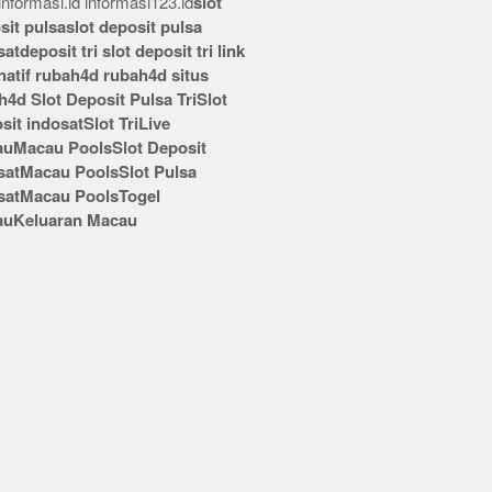
nformasi.id
informasi123.id
slot
sit pulsa
slot deposit pulsa
sat
deposit tri
slot deposit tri
link
rnatif rubah4d
rubah4d
situs
h4d
Slot Deposit Pulsa Tri
Slot
sit indosat
Slot Tri
Live
au
Macau Pools
Slot Deposit
sat
Macau Pools
Slot Pulsa
sat
Macau Pools
Togel
au
Keluaran Macau