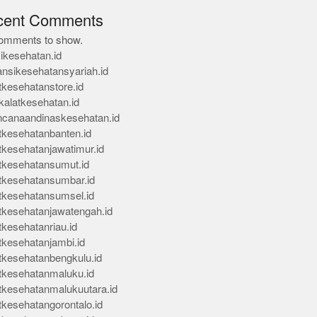
cent Comments
omments to show.
ikesehatan.id
ansikesehatansyariah.id
tkesehatanstore.id
kalatkesehatan.id
ncanaandinaskesehatan.id
tkesehatanbanten.id
tkesehatanjawatimur.id
tkesehatansumut.id
tkesehatansumbar.id
tkesehatansumsel.id
tkesehatanjawatengah.id
tkesehatanriau.id
tkesehatanjambi.id
tkesehatanbengkulu.id
tkesehatanmaluku.id
tkesehatanmalukuutara.id
tkesehatangorontalo.id