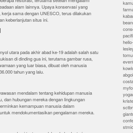
berapa restorasi, terutama setelah mengalami
kamu
eadaan alam lainnya. Upaya konservasi yang
farm
a, kerja sama dengan UNESCO, terus dilakukan
kaba
keberlanjutan situs ini.
bean
conse
l
pacif
hello
lesl
yol utara pada akhir abad ke-19 adalah salah satu
tomu
Lukisan di dinding gua ini, terutama gambar rusa,
even
warnaan yang luar biasa, dibuat oleh manusia
kowl
6.000 tahun yang lalu.
abgo
cost
myfor
wawasan mendalam tentang kehidupan manusia
yoga
aku, dan hubungan mereka dengan lingkungan
kris
encerminkan kemampuan manusia dalam
sctb
n untuk mendokumentasikan pengalaman mereka.
giant
conf
stmi