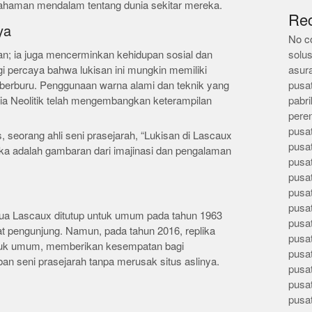
ahaman mendalam tentang dunia sekitar mereka.
Re
ya
No c
n; ia juga mencerminkan kehidupan sosial dan
solus
ogi percaya bahwa lukisan ini mungkin memiliki
asur
uk berburu. Penggunaan warna alami dan teknik yang
pusa
 Neolitik telah mengembangkan keterampilan
pabri
pere
pusa
 seorang ahli seni prasejarah, “Lukisan di Lascaux
pusa
a adalah gambaran dari imajinasi dan pengalaman
pusa
pusa
pusa
pusa
gua Lascaux ditutup untuk umum pada tahun 1963
pusa
at pengunjung. Namun, pada tahun 2016, replika
pusa
tuk umum, memberikan kesempatan bagi
pusa
an seni prasejarah tanpa merusak situs aslinya.
pusa
pusa
pusa