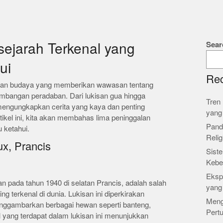
Sear
sejarah Terkenal yang
ui
Rec
isan budaya yang memberikan wawasan tentang
mbangan peradaban. Dari lukisan gua hingga
Tren 
i mengungkapkan cerita yang kaya dan penting
yang
tikel ini, kita akan membahas lima peninggalan
Pand
 ketahui.
Relig
ux, Prancis
Siste
Kebe
Ekspl
 pada tahun 1940 di selatan Prancis, adalah salah
yang
ng terkenal di dunia. Lukisan ini diperkirakan
Meng
enggambarkan berbagai hewan seperti banteng,
Pert
l yang terdapat dalam lukisan ini menunjukkan