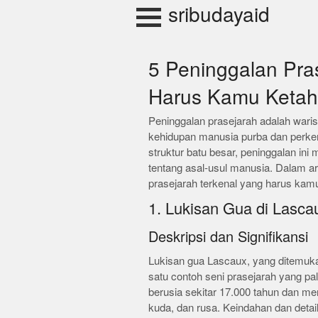
Skip
sribudayaid
to
content
5 Peninggalan Pra
Harus Kamu Ketah
Peninggalan prasejarah adalah war
kehidupan manusia purba dan perke
struktur batu besar, peninggalan in
tentang asal-usul manusia. Dalam ar
prasejarah terkenal yang harus kamu
1. Lukisan Gua di Lasca
Deskripsi dan Signifikansi
Lukisan gua Lascaux, yang ditemukan
satu contoh seni prasejarah yang pali
berusia sekitar 17.000 tahun dan m
kuda, dan rusa. Keindahan dan detai