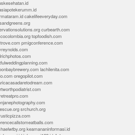
skesehatan.id
asiapotekerumm.id
rmataram.id
cakelifeeveryday.com
sandgreens.org
rvationsolutions.org
curbearth.com
icocolombia.org
topfoodish.com
-trove.com
pmigconference.com
eyreynolds.com
lrichphotos.com
tfulweddingplanning.com
oonbaybrewery.com
lachilenita.com
lo.com
oregopilot.com
aricacasadaretodream.com
tworthpodiatrist.com
retreatpro.com
tenjanephotography.com
rescue.org
srchurch.org
rusticpizza.com
erencecallstomeatballs.com
chaelwtby.org
keamananinformasi.id