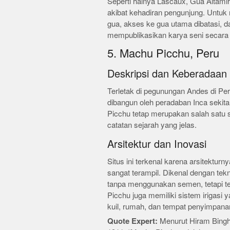
Seperti halnya Lascaux, Gua Altami
akibat kehadiran pengunjung. Untuk
gua, akses ke gua utama dibatasi, da
mempublikasikan karya seni secara v
5. Machu Picchu, Peru
Deskripsi dan Keberadaan
Terletak di pegunungan Andes di Per
dibangun oleh peradaban Inca sekit
Picchu tetap merupakan salah satu s
catatan sejarah yang jelas.
Arsitektur dan Inovasi
Situs ini terkenal karena arsitektur
sangat terampil. Dikenal dengan tekn
tanpa menggunakan semen, tetapi t
Picchu juga memiliki sistem irigasi 
kuil, rumah, dan tempat penyimpana
Quote Expert:
Menurut Hiram Bing