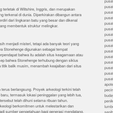
pusa
pusa
 terletak di Wiltshire, Inggris, dan merupakan
pusat
ng terkenal di dunia. Diperkirakan dibangun antara
pusa
diri dari lingkaran batu yang besar dan dikenal
pusat
ang membentuk struktur melingkar.
pusa
pusa
pusa
ih menjadi misteri, tetapi ada banyak teori yang
pusa
hwa Stonehenge digunakan sebagai tempat
pusa
rpendapat bahwa itu adalah situs keagamaan atau
pusa
ep bahwa Stonehenge terhubung dengan siklus
pusa
 titik balik musim, menambah keajaiban dari situs
pusa
pusa
pusa
apote
terus berlangsung. Proyek arkeologi terkini telah
peci
ru, termasuk lokasi peninggalan yang lebih tua,
buday
sebut telah dihuni selama ribuan tahun.
peni
rkeologi berkomitmen untuk melestarikan dan
lumb
njadi sumber pengetahuan bagi generasi mendatang.
seni