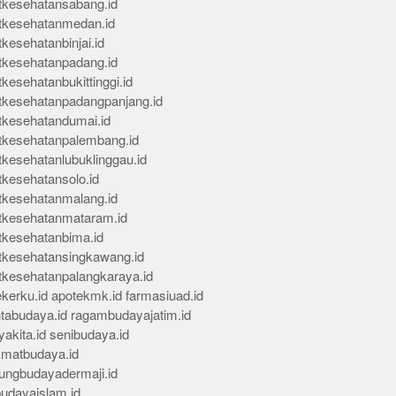
tkesehatansabang.id
tkesehatanmedan.id
kesehatanbinjai.id
tkesehatanpadang.id
kesehatanbukittinggi.id
tkesehatanpadangpanjang.id
tkesehatandumai.id
tkesehatanpalembang.id
tkesehatanlubuklinggau.id
tkesehatansolo.id
tkesehatanmalang.id
tkesehatanmataram.id
tkesehatanbima.id
tkesehatansingkawang.id
tkesehatanpalangkaraya.id
kerku.id
apotekmk.id
farmasiuad.id
ntabudaya.id
ragambudayajatim.id
akita.id
senibudaya.id
kmatbudaya.id
ungbudayadermaji.id
budayaislam.id