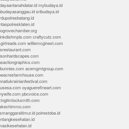
dayaantanahdatar.id
mybudaya.id
abudayasanggau.id
sribudaya.id
rdupolresbatang.id
ntaspolresklaten.id
alogrovechamber.org
rinkdishmpls.com
craftycutz.com
sgirlreads.com
williemcginest.com
osrestaurant.com
dsonhardscapes.com
insactiongraphics.com
tybunnies.com
acemgmtgroup.com
neacresfarmhouse.com
nnatiukrainianfestival.com
housesa.com
oyaguerefineart.com
thywife.com
pbcvoice.com
ingtimlocksmith.com
akechimmo.com
smanggaraitimur.id
polrestoba.id
entangkesehatan.id
rmasikesehatan.id