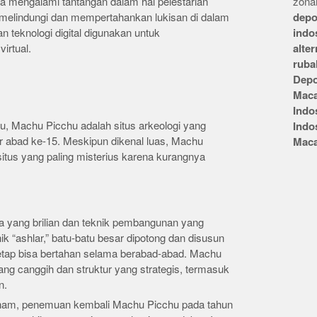
ra mengalami tantangan dalam hal pelestarian
zonai
 melindungi dan mempertahankan lukisan di dalam
depo
n teknologi digital digunakan untuk
indo
irtual.
alte
ruba
Depo
Mac
Indo
u, Machu Picchu adalah situs arkeologi yang
Indo
ar abad ke-15. Meskipun dikenal luas, Machu
Mac
itus yang paling misterius karena kurangnya
nya yang brilian dan teknik pembangunan yang
ik “ashlar,” batu-batu besar dipotong dan disusun
etap bisa bertahan selama berabad-abad. Machu
yang canggih dan struktur yang strategis, termasuk
n.
ham, penemuan kembali Machu Picchu pada tahun