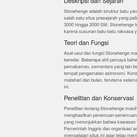
Deskripsi dan Sejarah
Stonehenge adalah struktur batu yang
salah satu situs prasejarah yang pali
3000 hingga 2000 SM, Stonehenge ter
karena susunan batu-batu raksasa y
Teori dan Fungsi
Asal-usul dan fungsi Stonehenge mas
beredar. Beberapa ahli percaya ba
pemakaman, sementara yang lain be
tempat pengamatan astronomi. Kons
matahari dan bulan, terutama selama
ini.
Penelitian dan Konservasi
Penelitian tentang Stonehenge masih 
menghasilkan penemuan-penemuan ba
yang menunjukkan bahwa kawasan ter
Pemerintah Inggris dan organisasi a
mempelajari situs ini agar tetap me