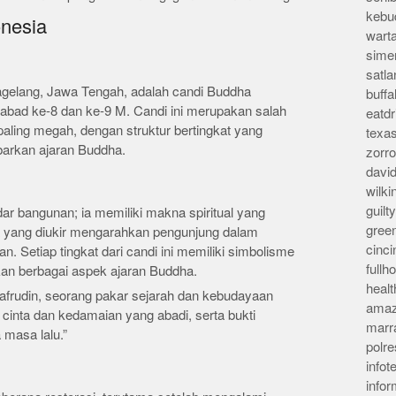
kebu
onesia
wart
sime
satla
Magelang, Jawa Tengah, adalah candi Buddha
buff
 abad ke-8 dan ke-9 M. Candi ini merupakan salah
eatd
paling megah, dengan struktur bertingkat yang
texa
barkan ajaran Buddha.
zorr
davi
wilk
guil
r bangunan; ia memiliki makna spiritual yang
gree
ga yang diukir mengarahkan pengunjung dalam
cinci
n. Setiap tingkat dari candi ini memiliki simbolisme
full
 berbagai aspek ajaran Buddha.
heal
afrudin, seorang pakar sejarah dan kebudayaan
amaz
 cinta dan kedamaian yang abadi, serta bukti
marr
masa lalu.”
polre
infot
info