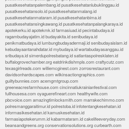
pusatkesehatanpalembang.id
pusatkesehatanlubuklinggau.id
pusatkesehatansolo.id
pusatkesehatanmalang.id
pusatkesehatanmataram.id
pusatkesehatanbima.id
pusatkesehatansingkawang.id
pusatkesehatanpalangkaraya.id
apotekerku.id
apotekmk.id
farmasiuad.id
pecintabudaya.id
ragambudayajatim.id
budayakita.id
senibudaya.id
penikmatbudaya.id
lumbungbudayadermaji.id
senibudayaislam.id
kebudayaantanahdatar.id
mybudaya.id
wartabudayasanggau.id
sribudaya.id
simerdupolresbatang.id
satlantaspolresklaten.id
buffalogrovechamber.org
eatdrinkdishmpls.com
craftycutz.com
texasgirlreads.com
williemcginest.com
zorrosrestaurant.com
davidsonhardscapes.com
wilkinsactiongraphics.com
guiltybunnies.com
acemgmtgroup.com
greeneacresfarmhouse.com
cincinnatiukrainianfestival.com
fullhousesa.com
oyaguerefineart.com
healthywife.com
pbcvoice.com
amazingtimlocksmith.com
marrakechimmo.com
polresmanggaraitimur.id
polrestoba.id
infotentangkesehatan.id
informasikesehatan.id
kamuskesehatan.id
farmasiapotekerumm.id
kabarmataram.id
cakelifeeveryday.com
beansandgreens.org
conservationsolutions.org
curbearth.com