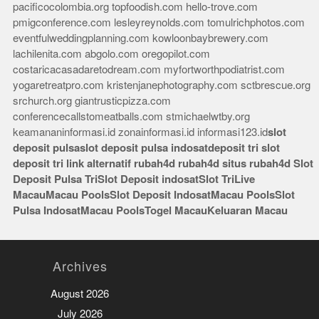
pacificocolombia.org
topfoodish.com
hello-trove.com
pmigconference.com
lesleyreynolds.com
tomulrichphotos.com
eventfulweddingplanning.com
kowloonbaybrewery.com
lachilenita.com
abgolo.com
oregopilot.com
costaricacasadaretodream.com
myfortworthpodiatrist.com
yogaretreatpro.com
kristenjanephotography.com
sctbrescue.org
srchurch.org
giantrusticpizza.com
conferencecallstomeatballs.com
stmichaelwtby.org
keamananinformasi.id
zonainformasi.id
informasi123.id
slot
deposit pulsa
slot deposit pulsa indosat
deposit tri
slot
deposit tri
link alternatif rubah4d
rubah4d
situs rubah4d
Slot
Deposit Pulsa Tri
Slot Deposit indosat
Slot Tri
Live
Macau
Macau Pools
Slot Deposit Indosat
Macau Pools
Slot
Pulsa Indosat
Macau Pools
Togel Macau
Keluaran Macau
Archives
August 2026
July 2026