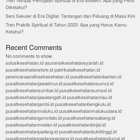
Tren Tempat Pemujaan Spiritual di Era Modern: Apa yang Perlu
Diketahui?
Seni Sekuler di Era Digital: Tantangan dan Peluang di Masa Kini
Tren Praktik Spiritual di Tahun 2023: Apa yang Harus Kamu
Ketahui?
Recent Comments
No comments to show.
solusikesehatan.id
asuransikesehatansyariah.id
pusatkesehatanstore.id
pabrikalatkesehatan.id
perencanaandinaskesehatan.id
pusatkesehatanbanten.id
pusatkesehatanjawatimur.id
pusatkesehatansumut.id
pusatkesehatansumbar.id
pusatkesehatansumsel.id
pusatkesehatanjawatengah.id
pusatkesehatanriau.id
pusatkesehatanjambi.id
pusatkesehatanbengkulu.id
pusatkesehatanmaluku.id
pusatkesehatanmalukuutara.id
pusatkesehatangorontalo.id
pusatkesehatansabang.id
pusatkesehatanmedan.id
pusatkesehatanbinjai.id
pusatkesehatanpadang.id
pusatkesehatanbukittinggi.id
pusatkesehatanpadangpanjang.id
pusatkesehatandumai.id