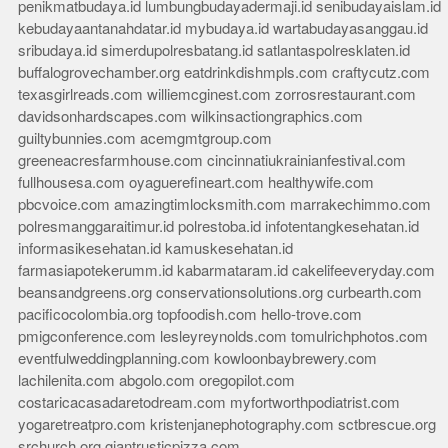
penikmatbudaya.id
lumbungbudayadermaji.id
senibudayaislam.id
kebudayaantanahdatar.id
mybudaya.id
wartabudayasanggau.id
sribudaya.id
simerdupolresbatang.id
satlantaspolresklaten.id
buffalogrovechamber.org
eatdrinkdishmpls.com
craftycutz.com
texasgirlreads.com
williemcginest.com
zorrosrestaurant.com
davidsonhardscapes.com
wilkinsactiongraphics.com
guiltybunnies.com
acemgmtgroup.com
greeneacresfarmhouse.com
cincinnatiukrainianfestival.com
fullhousesa.com
oyaguerefineart.com
healthywife.com
pbcvoice.com
amazingtimlocksmith.com
marrakechimmo.com
polresmanggaraitimur.id
polrestoba.id
infotentangkesehatan.id
informasikesehatan.id
kamuskesehatan.id
farmasiapotekerumm.id
kabarmataram.id
cakelifeeveryday.com
beansandgreens.org
conservationsolutions.org
curbearth.com
pacificocolombia.org
topfoodish.com
hello-trove.com
pmigconference.com
lesleyreynolds.com
tomulrichphotos.com
eventfulweddingplanning.com
kowloonbaybrewery.com
lachilenita.com
abgolo.com
oregopilot.com
costaricacasadaretodream.com
myfortworthpodiatrist.com
yogaretreatpro.com
kristenjanephotography.com
sctbrescue.org
srchurch.org
giantrusticpizza.com