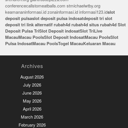
conferencecallstomeatballs.com
stmichaelwtby.org
keamananinformasi.id
zonainformasi.id
informasi123.id
slot
deposit pulsa
slot deposit pulsa indosat
deposit tri
slot
deposit tri
link alternatif rubah4d
rubah4d
situs rubah4d
Slot
Deposit Pulsa Tri
Slot Deposit indosat
Slot Tri
Live
Macau
Macau Pools
Slot Deposit Indosat
Macau Pools
Slot
Pulsa Indosat
Macau Pools
Togel Macau
Keluaran Macau
Archives
August 2026
July 2026
June 2026
May 2026
April 2026
March 2026
February 2026