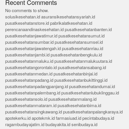
Recent Comments
No comments to show.
solusikesehatan.id
asuransikesehatansyariah.id
pusatkesehatanstore.id
pabrikalatkesehatan.id
perencanaandinaskesehatan.id
pusatkesehatanbanten.id
pusatkesehatanjawatimur.id
pusatkesehatansumut.id
pusatkesehatansumbar.id
pusatkesehatansumsel.id
pusatkesehatanjawatengah.id
pusatkesehatanriau.id
pusatkesehatanjambi.id
pusatkesehatanbengkulu.id
pusatkesehatanmaluku.id
pusatkesehatanmalukuutara.id
pusatkesehatangorontalo.id
pusatkesehatansabang.id
pusatkesehatanmedan.id
pusatkesehatanbinjai.id
pusatkesehatanpadang.id
pusatkesehatanbukittinggi.id
pusatkesehatanpadangpanjang.id
pusatkesehatandumai.id
pusatkesehatanpalembang.id
pusatkesehatanlubuklinggau.id
pusatkesehatansolo.id
pusatkesehatanmalang.id
pusatkesehatanmataram.id
pusatkesehatanbima.id
pusatkesehatansingkawang.id
pusatkesehatanpalangkaraya.id
apotekerku.id
apotekmk.id
farmasiuad.id
pecintabudaya.id
ragambudayajatim.id
budayakita.id
senibudaya.id