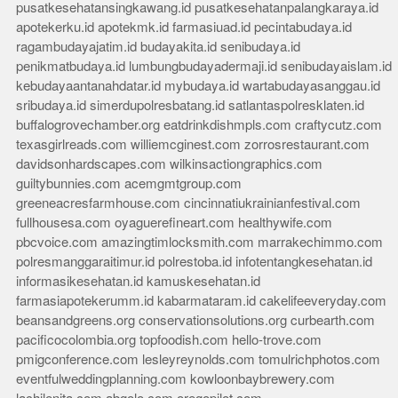
pusatkesehatansingkawang.id
pusatkesehatanpalangkaraya.id
apotekerku.id
apotekmk.id
farmasiuad.id
pecintabudaya.id
ragambudayajatim.id
budayakita.id
senibudaya.id
penikmatbudaya.id
lumbungbudayadermaji.id
senibudayaislam.id
kebudayaantanahdatar.id
mybudaya.id
wartabudayasanggau.id
sribudaya.id
simerdupolresbatang.id
satlantaspolresklaten.id
buffalogrovechamber.org
eatdrinkdishmpls.com
craftycutz.com
texasgirlreads.com
williemcginest.com
zorrosrestaurant.com
davidsonhardscapes.com
wilkinsactiongraphics.com
guiltybunnies.com
acemgmtgroup.com
greeneacresfarmhouse.com
cincinnatiukrainianfestival.com
fullhousesa.com
oyaguerefineart.com
healthywife.com
pbcvoice.com
amazingtimlocksmith.com
marrakechimmo.com
polresmanggaraitimur.id
polrestoba.id
infotentangkesehatan.id
informasikesehatan.id
kamuskesehatan.id
farmasiapotekerumm.id
kabarmataram.id
cakelifeeveryday.com
beansandgreens.org
conservationsolutions.org
curbearth.com
pacificocolombia.org
topfoodish.com
hello-trove.com
pmigconference.com
lesleyreynolds.com
tomulrichphotos.com
eventfulweddingplanning.com
kowloonbaybrewery.com