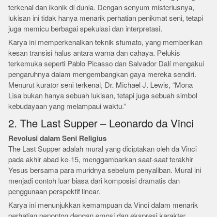
terkenal dan ikonik di dunia. Dengan senyum misteriusnya,
lukisan ini tidak hanya menarik perhatian penikmat seni, tetapi
juga memicu berbagai spekulasi dan interpretasi.
Karya ini memperkenalkan teknik sfumato, yang memberikan
kesan transisi halus antara warna dan cahaya. Pelukis
terkemuka seperti Pablo Picasso dan Salvador Dalí mengakui
pengaruhnya dalam mengembangkan gaya mereka sendiri.
Menurut kurator seni terkenal, Dr. Michael J. Lewis, “Mona
Lisa bukan hanya sebuah lukisan, tetapi juga sebuah simbol
kebudayaan yang melampaui waktu.”
2. The Last Supper – Leonardo da Vinci
Revolusi dalam Seni Religius
The Last Supper adalah mural yang diciptakan oleh da Vinci
pada akhir abad ke-15, menggambarkan saat-saat terakhir
Yesus bersama para muridnya sebelum penyaliban. Mural ini
menjadi contoh luar biasa dari komposisi dramatis dan
penggunaan perspektif linear.
Karya ini menunjukkan kemampuan da Vinci dalam menarik
perhatian penonton dengan emosi dan ekspresi karakter.