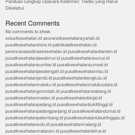
Panduan Lengkap Upacara Kelahiran: Tradisi yang Harus
Diketahui
Recent Comments
No comments to show.
solusikesehatan.id
asuransikesehatansyariah.id
pusatkesehatanstore.id
pabrikalatkesehatan.id
perencanaandinaskesehatan.id
pusatkesehatanbanten.id
pusatkesehatanjawatimur.id
pusatkesehatansumut.id
pusatkesehatansumbar.id
pusatkesehatansumsel.id
pusatkesehatanjawatengah.id
pusatkesehatanriau.id
pusatkesehatanjambi.id
pusatkesehatanbengkulu.id
pusatkesehatanmaluku.id
pusatkesehatanmalukuutara.id
pusatkesehatangorontalo.id
pusatkesehatansabang.id
pusatkesehatanmedan.id
pusatkesehatanbinjai.id
pusatkesehatanpadang.id
pusatkesehatanbukittinggi.id
pusatkesehatanpadangpanjang.id
pusatkesehatandumai.id
pusatkesehatanpalembang.id
pusatkesehatanlubuklinggau.id
pusatkesehatansolo.id
pusatkesehatanmalang.id
pusatkesehatanmataram.id
pusatkesehatanbima.id