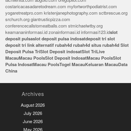
lachilenita.com
abgolo.com
oregopilot.com
costaricacasadaretodream.com
myfortworthpodiatrist.com
yogaretreatpro.com
kristenjanephotography.com
sctbrescue.org
srchurch.org
giantrusticpizza.com
conferencecallstomeatballs.com
stmichaelwtby.org
keamananinformasi.id
zonainformasi.id
informasi123.id
slot
deposit pulsa
slot deposit pulsa indosat
deposit tri
slot
deposit tri
link alternatif rubah4d
rubah4d
situs rubah4d
Slot
Deposit Pulsa Tri
Slot Deposit indosat
Slot Tri
Live
Macau
Macau Pools
Slot Deposit Indosat
Macau Pools
Slot
Pulsa Indosat
Macau Pools
Togel Macau
Keluaran Macau
Data
China
Archives
August 2026
July 2026
June 2026
May 2026